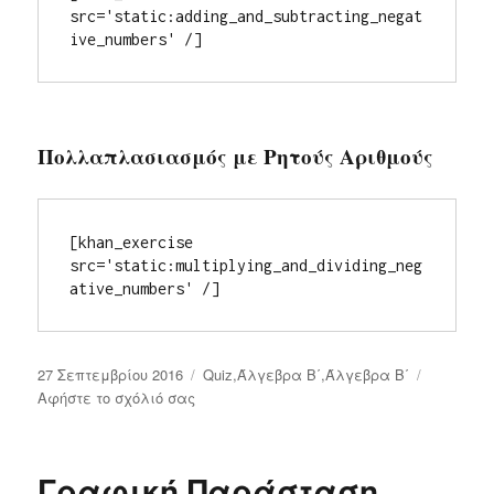
src='static:adding_and_subtracting_negat
ive_numbers' /]
Πολλαπλασιασμός με Ρητούς Αριθμούς
[khan_exercise 
src='static:multiplying_and_dividing_neg
ative_numbers' /]
Δημοσιεύτηκε
27 Σεπτεμβρίου 2016
Κατηγορίες
Quiz
,
Άλγεβρα Β΄
,
Άλγεβρα Β΄
την
Αφήστε το σχόλιό σας
στο
Online
Ασκήσεις
στους
Γραφική Παράσταση
Ρητούς