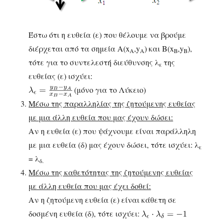
Έστω ότι η ευθεία (ε) που θέλουμε να βρούμε
διέρχεται από τα σημεία Α(x
,y
) και Β(x
,y
),
A
Α
Β
Β
τότε για το συντελεστή διεύθυνσης λ
της
ε
ευθείας (ε) ισχύει:
(μόνο για το Λύκειο)
Μέσω της παραλληλίας της ζητούμενης ευθείας
με μια άλλη ευθεία που μας έχουν δώσει:
Αν η ευθεία (ε) που ψάχνουμε είναι παράλληλη
με μια ευθεία (δ) μας έχουν δώσει, τότε ισχύει: λ
ε
= λ
δ.
Μέσω της καθετότητας της ζητούμενης ευθείας
με άλλη ευθεία που μας έχει δοθεί:
Αν η ζητούμενη ευθεία (ε) είναι κάθετη σε
δοσμένη ευθεία (δ), τότε ισχύει: