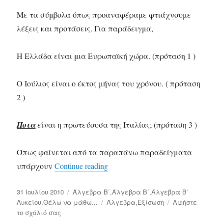
Με τα σύμβολα όπως προαναφέραμε φτιάχνουμε
λέξεις και προτάσεις. Για παράδειγμα,
Η Ελλάδα είναι μια Ευρωπαϊκή χώρα. (πρόταση 1 )
Ο Ιούλιος είναι ο έκτος μήνας του χρόνου. ( πρόταση
2 )
Ποια
είναι η πρωτεύουσα της Ιταλίας; (πρόταση 3 )
Όπως φαίνεται από τα παραπάνω παραδείγματα
υπάρχουν
Continue reading
«Θέλω να μάθω…τι είναι η εξί
Δημοσιεύτηκε
31 Ιουλίου 2010
Κατηγορίες
Άλγεβρα Β΄
,
Άλγεβρα Β΄
,
Άλγεβρα Β΄
την
Λυκείου
,
Θέλω να μάθω...
Ετικέτες
Άλγεβρα
,
Εξίσωση
Αφήστε
το σχόλιό σας
στο