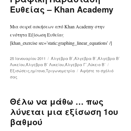
Αριθμούς
Ευθείας – Khan Academy
Μια σειρά ασκήσεων από Khan Academy στην
ενότητα Εξίσωση Ευθείας
[khan_exercise src=’static:graphing_linear_equations’ /]
Δημοσιεύτηκε
25 Ιανουαρίου 2011
Κατηγορίες
Άλγεβρα Β΄
,
Άλγεβρα Β΄
,
Άλγεβρα Β΄
την
Λυκείου
,
Άλγεβρα Β΄ Λυκείου
,
Άλγεβρα Γ΄
,
Λύκειο Β΄
Ετικέτες
Εξισώσεις
,
ημίτονο
,
Τριγωνομετρία
Αφήστε το σχόλιό
σας
στο
Γραφική
Παράσταση
Ευθείας
Θέλω να μάθω … πως
–
Khan
λύνεται μια εξίσωση 1ου
Academy
βαθμού