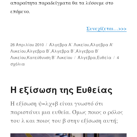
απαραίτητα παραδείγματα θα τα λύσουμε στο
επόμενο.
Συνεχίζεται…>>>
Δημοσιεύτηκε
26 Απριλίου 2010
Κατηγορίες
Άλγεβρα Α΄ Λυκείου
,
Άλγεβρα Α'
την
Λυκείου
,
Άλγεβρα Β΄
,
Άλγεβρα Β΄
,
Άλγεβρα Β΄
Λυκείου
,
Κατεύθυνση Β΄ Λυκείου
Ετικέτες
Άλγεβρα
,
Ευθεία
4
σχόλια
στο
Προσδιορισμός
του
Συντελεστή
Η εξίσωση της Ευθείας
Διεύθυνσης
της
Η εξίσωση ψ=λχ+β είναι γνωστό ότι
Ευθείας
παριστάνει μια ευθεία. Όμως ποιος ο ρόλος
του λ και ποιος του β στην εξίσωση αυτή;