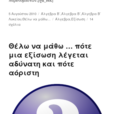
παρονομαστών.[/gn_box]
Δημοσιεύτηκε
5 Αυγούστου 2010
Κατηγορίες
Άλγεβρα Β΄
,
Άλγεβρα Β΄
,
Άλγεβρα Β΄
την
Λυκείου
,
Θέλω να μάθω...
Ετικέτες
Άλγεβρα
,
Εξίσωση
14
σχόλια
στο
Θέλω
να
μάθω…
Θέλω να μάθω … πότε
πως
διώχνω
μια εξίσωση λέγεται
τους
αδύνατη και πότε
παρονομαστές
από
αόριστη
μια
εξίσωση