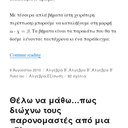
Με τέσσερα απλά βήματα (στη χειρότερη
περίπτωση) μπορούμε να καταλήξουμε στη μορφή
. Τα βήματα είναι τα παρακάτω που θα τα
δούμε λύνοντας ταυτόχρονα κι ένα παράδειγμα:
Continue reading
«Θέλω να μάθω … πως λύνεται μια εξίσω
Δημοσιεύτηκε
6 Αυγούστου 2010
Κατηγορίες
Άλγεβρα Β΄
,
Άλγεβρα Β΄
,
Άλγεβρα Β΄
την
Λυκείου
Ετικέτες
Άλγεβρα
,
Εξίσωση
82 σχόλια
στο
Θέλω
να
μάθω
Θέλω να μάθω…πως
…
πως
διώχνω τους
λύνεται
παρονομαστές από μια
μια
εξίσωση