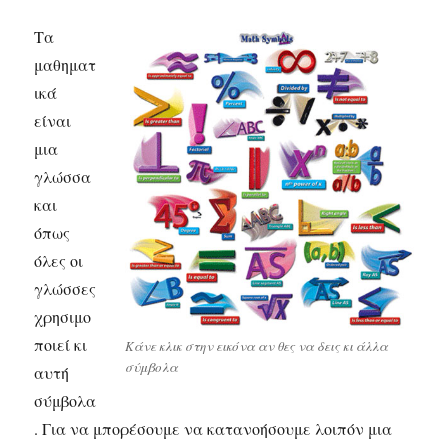
Τα
μαθηματ
ικά
είναι
μια
γλώσσα
και
όπως
όλες οι
γλώσσες
χρησιμο
ποιεί κι
Κάνε κλικ στην εικόνα αν θες να δεις κι άλλα
σύμβολα
αυτή
σύμβολα
. Για να μπορέσουμε να κατανοήσουμε λοιπόν μια