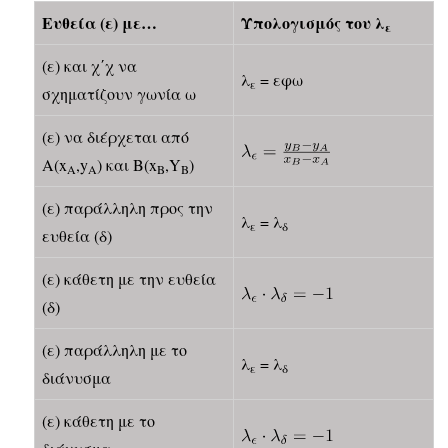
Eυθεία (ε) με…
Υπολογισμός του λ
ε
(ε) και χ΄χ να
λ
= εφω
ε
σχηματίζουν γωνία ω
(ε) να διέρχεται από
Α(x
,y
) και Β(x
,Y
)
A
A
B
B
(ε) παράλληλη προς την
λ
= λ
ε
δ
ευθεία (δ)
(ε) κάθετη με την ευθεία
(δ)
(ε) παράλληλη με το
λ
= λ
ε
δ
διάνυσμα
(ε) κάθετη με το