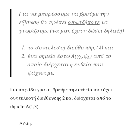
Για να μπορέσουμε να βρούμε την
εξίσωση θα πρέπει
οπωσδήποτε
να
γνωρίζουμε (να μας έχουν δώσει δηλαδή)
το συντελεστή διεύθυνσης (λ) και
ένα σημείο έστω Α(χ
,ψ
) από το
Α
Α
οποίο διέρχεται η ευθεία που
ψάχνουμε.
Για παράδειγμα ας βρούμε την ευθεία που έχει
συντελεστή διεύθυνσης 2 και διέρχεται από το
σημείο Α(1,3).
Λύση: