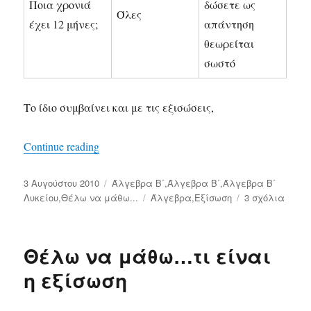
Ποια χρονιά
δώσετε ως
Όλες
έχει 12 μήνες;
απάντηση
θεωρείται
σωστό
Το ίδιο συμβαίνει και με τις εξισώσεις,
Continue reading
«Θέλω να μάθω … πότε μια εξίσωση λέγετ
Δημοσιεύτηκε
3 Αυγούστου 2010
Κατηγορίες
Άλγεβρα Β΄
,
Άλγεβρα Β΄
,
Άλγεβρα Β΄
την
Λυκείου
,
Θέλω να μάθω...
Ετικέτες
Άλγεβρα
,
Εξίσωση
3 σχόλια
στο
Θέλω
να
μάθω
Θέλω να μάθω…τι είναι
…
πότε
η εξίσωση
μια
εξίσ