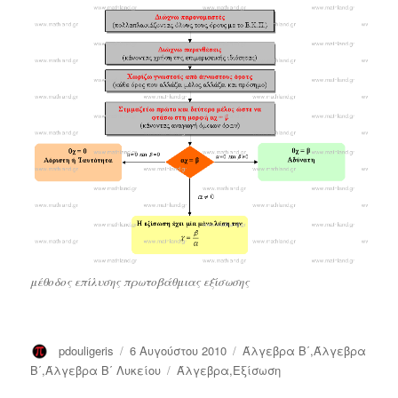
μέθοδος επίλυσης πρωτοβάθμιας εξίσωσης
Συντάκτης
pdouligeris
Δημοσιεύτηκε
6 Αυγούστου 2010
Κατηγορίες
Άλγεβρα Β΄
,
Άλγεβρα
την
Β΄
,
Άλγεβρα Β΄ Λυκείου
Ετικέτες
Άλγεβρα
,
Εξίσωση