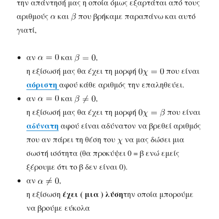
την απάντησή μας η οποία όμως εξαρτάται από τους
αριθμούς
και
που βρήκαμε παραπάνω και αυτό
γιατί,
αν
και
,
η εξίσωσή μας θα έχει τη μορφή
που είναι
αόριστη
αφού κάθε αριθμός την επαληθεύει.
αν
και
,
η εξίσωσή μας θα έχει τη μορφή
που είναι
αδύνατη
αφού είναι αδύνατον να βρεθεί αριθμός
που αν πάρει τη θέση του
να μας δώσει μια
σωστή ισότητα (θα προκύψει 0 = β ενώ εμείς
ξέρουμε ότι το β δεν είναι 0).
αν
,
έχει ( μια ) λύση
η εξίσωση
την οποία μπορούμε
να βρούμε εύκολα