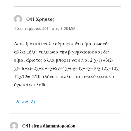
Χρήστος
Ο/Η
λέει:
1 Σεπτεμβρίου 2014 στις 3:08 ΜΜ
Δεν είμαι και πολυ σίγουρος ότι είμαι σωστός
αλλα μόλις τελείωσα την β γυμνασιου και δεν
είμαι άριστος αλλα μπορει να ειναι 2(χ-1) +3(2-
χ)=4(+2)=2χ+2 +3χ+5χ=4χ+6χ=4χ+8χ=10χ,12χ=10χ
12χ/12=12/10 αδύνατη αλλα πιο πιθανό ειναι να
έχω κάνει λάθος
Απάντηση
elena diamantopoulou
Ο/Η
λέει: