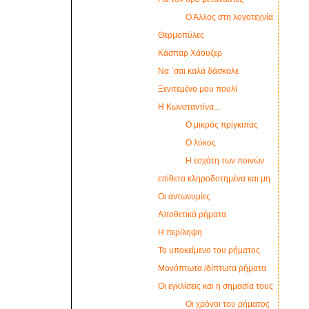
Ο Άλλος στη λογοτεχνία
Θερμοπύλες
Κάσπαρ Χάουζερ
Να ΄σαι καλά δάσκαλε
Ξενιτεμένο μου πουλί
Η Κωνσταντίνα...
Ο μικρός πρίγκιπας
Ο λύκος
Η εσχάτη των ποινών
επίθετα κληροδοτημένα και μη
Οι αντωνυμίες
Αποθετικά ρήματα
Η περίληψη
Το υποκείμενο του ρήματος
Μονόπτωτα /δίπτωτα ρήματα
Οι εγκλίσεις και η σημασία τους
Οι χρόνοι του ρήματος