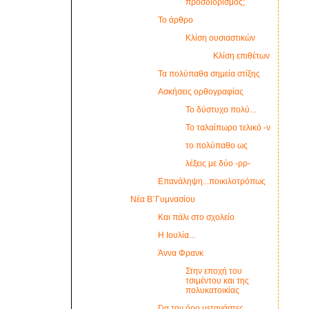
προσδιορισμός;
Το άρθρο
Κλίση ουσιαστικών
Κλίση επιθέτων
Τα πολύπαθα σημεία στίξης
Ασκήσεις ορθογραφίας
Το δύστυχο πολύ...
Το ταλαίπωρο τελικό -ν
το πολύπαθο ως
λέξεις με δύο -ρρ-
Επανάληψη...ποικιλοτρόπως
Νέα Β΄Γυμνασίου
Και πάλι στο σχολείο
Η Ιουλία...
Άννα Φρανκ
Στην εποχή του
τσιμέντου και της
πολυκατοικίας
Για τον όρο μετανάστες