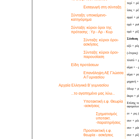
περί + ρ
Εισαγωγή στη σύνταξη
ίσος + ρ
Σύνταξη: υποκείμενο-
αμφί + ρ
κατηγόρημα
ομό + ρυ
Σύνταξη: κύριοι όροι της
πρότασης : Υρ - Αρ - Κυρ
ομό + ρίζ
Σύνθεση 
Σύνταξη: κύριοι όροι-
ασκήσεις
οξύ + ρύ
Σύνταξη: κύριοι όροι-
(-έτερος)
παρουσίαση
πλατύ + ρ
Είδη προτάσεων
αίμα + - 
Επανάληψη ΑΕ Γλώσσα
αίμα + ρο
Α Γυμνασίου
μηχανή +
Αρχαία Ελληνικά Β΄γυμνασίου
ύδωρ + ρ
...το αγαπημένο μας λύω...
άκρο + ρ
Υποτακτική ε.φ. Θεωρία
Επίσης το
-ασκήσεις
αφομοίωση
Σχηματισμός
εν + ρις 
υποτακτ.
συν + ρέ
-παρατηρήσεις
συν + ρά
Προστακτική ε.φ.
θεωρία - ασκήσεις
συν + ρί