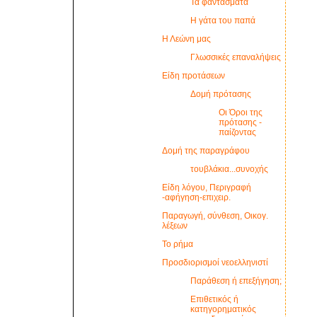
Τα φαντάσματα
Η γάτα του παπά
Η Λεώνη μας
Γλωσσικές επαναλήψεις
Είδη προτάσεων
Δομή πρότασης
Οι Όροι της
πρότασης -
παίζοντας
Δομή της παραγράφου
τουβλάκια...συνοχής
Είδη λόγου, Περιγραφή
-αφήγηση-επιχειρ.
Παραγωγή, σύνθεση, Οικογ.
λέξεων
Το ρήμα
Προσδιορισμοί νεοελληνιστί
Παράθεση ή επεξήγηση;
Επιθετικός ή
κατηγορηματικός