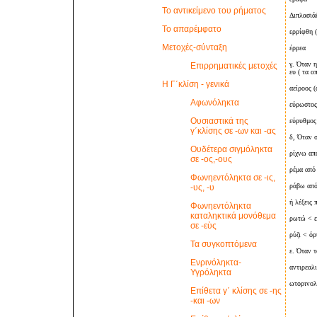
Το αντικείμενο του ρήματος
Διπλασιά
Το απαρέμφατο
ερρίφθη 
Μετοχές-σύνταξη
έρρεα
γ. Όταν 
Επιρρηματικές μετοχές
ευ ( τα ο
Η Γ΄κλίση - γενικά
αείροος (
Αφωνόληκτα
εύρωστος
Ουσιαστικά της
εύρυθμος
γ΄κλίσης σε -ων και -ας
δ, Όταν σ
Ουδέτερα σιγμόληκτα
ρίχνω απ
σε -ος,-ους
ρέμα από
Φωνηεντόληκτα σε -ις,
ράβω από
-υς, -υ
ή λέξεις 
Φωνηεντόληκτα
καταληκτικά μονόθεμα
ρωτώ < ε
σε -εὺς
ρύζι < ό
Τα συγκοπτόμενα
ε. Όταν τ
Ενρινόληκτα-
αντιρεαλι
Υγρόληκτα
ωτορινολ
Επίθετα γ΄ κλίσης σε -ης
-και -ων