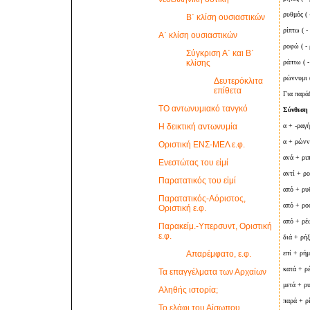
ρυθμός ( 
Β΄ κλίση ουσιαστικών
ρίπτω ( -
Α΄ κλίση ουσιαστικών
ροφώ ( -
Σύγκριση Α΄ και Β΄
κλίσης
ράπτω ( -
ρώννυμι (
Δευτερόκλιτα
επίθετα
Για παρά
ΤΟ αντωνυμιακό τανγκό
Σύνθεση μ
Η δεικτική αντωνυμία
α + -ραγή
α + ρώνν
Οριστική ΕΝΣ-ΜΕΛ ε.φ.
ανά + ρι
Ενεστώτας του εἰμί
αντί + ρ
Παρατατικός του εἰμί
από + ρυ
Παρατατικός-Αόριστος,
από + ρ
Οριστική ε.φ.
από + ρέ
Παρακείμ.-Υπερσυντ, Οριστική
ε.φ.
διά + ρήξ
Απαρέμφατο, ε.φ.
επί + ρή
κατά + ρ
Τα επαγγέλματα των Αρχαίων
μετά + ρ
Αληθής ιστορία;
παρά + ρ
Το ελάφι του Αίσωπου