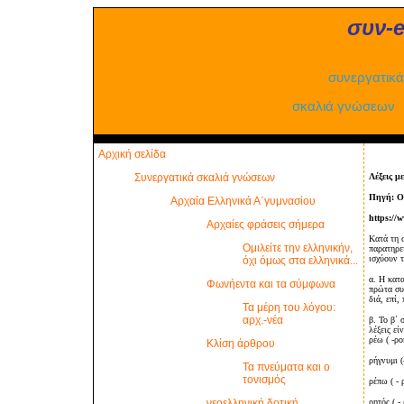
συν-e-μ
συνεργατικ
σκαλιά
γνώσεων
Αρχική σελίδα
Συνεργατικά σκαλιά γνώσεων
Λέξεις με
Πηγή: Ορ
Αρχαία Ελληνικά Α΄γυμνασίου
https://
Αρχαίες φράσεις σήμερα
Κατά τη σ
Ομιλείτε την ελληνικήν,
παρατηρεί
ισχύουν 
όχι όμως στα ελληνικά...
α. Η κατα
Φωνήεντα και τα σύμφωνα
πρώτα συν
διά, επί,
Τα μέρη του λόγου:
αρχ.-νέα
β. Το β΄ 
λέξεις είν
ρέω ( -ρο
Κλίση άρθρου
ρήγνυμι (
Τα πνεύματα και ο
τονισμός
ρέπω ( - 
νεοελληνική δοτική
ρητός ( -