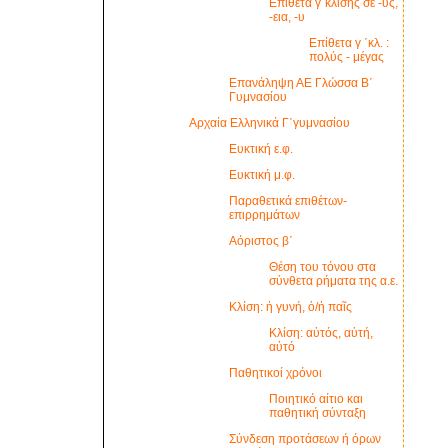
Επίθετα γ΄κλίσης σε -υς,
-εια, -υ
Επίθετα γ ΄κλ. :
πολύς - μέγας
Επανάληψη ΑΕ Γλώσσα Β΄
Γυμνασίου
Αρχαία Ελληνικά Γ΄γυμνασίου
Ευκτική ε.φ.
Ευκτική μ.φ.
Παραθετικά επιθέτων-
επιρρημάτων
Αόριστος β΄
Θέση του τόνου στα
σύνθετα ρήματα της α.ε.
Κλίση: ἡ γυνή, ὁ/ἡ παῖς
Κλίση: αὐτός, αὐτή,
αὐτό
Παθητικοί χρόνοι
Ποιητικό αίτιο και
παθητική σύνταξη
Σύνδεση προτάσεων ή όρων