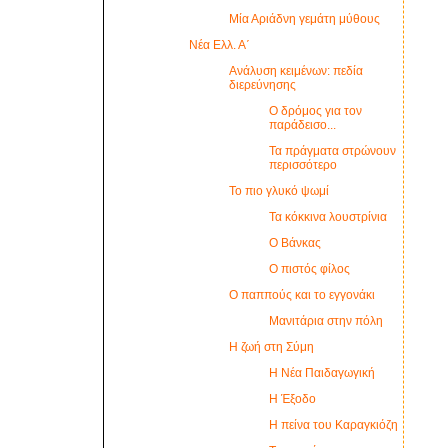
Μία Αριάδνη γεμάτη μύθους
Νέα Ελλ. Α΄
Ανάλυση κειμένων: πεδία
διερεύνησης
Ο δρόμος για τον
παράδεισο...
Τα πράγματα στρώνουν
περισσότερο
Το πιο γλυκό ψωμί
Τα κόκκινα λουστρίνια
Ο Βάνκας
Ο πιστός φίλος
Ο παππούς και το εγγονάκι
Μανιτάρια στην πόλη
Η ζωή στη Σύμη
Η Νέα Παιδαγωγική
Η Έξοδο
Η πείνα του Καραγκιόζη