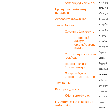
παν + ρή
Ασκήσεις εγκλίσεων ε.φ.
πάλιν + 
Ερωτηματική – Αόριστη
αντωνυμία
Τέλος γρά
Αναφορικές αντωνυμίες
θάρρος (
αρραβώνα
..και το λύομαι
άρρεν (α
Οριστική μέσης φωνής
πυρρός =
Προφορική
άσκηση
ορρωδώ =
οριστικής μέσης
καθώς κα
φωνής
Πύρρος
Υποτακτική μ.φ. Θεωρία
-ασκήσεις
Σέρρες
Τυρρηνία
Προστακτική μ.φ.
θεωρία - ασκήσεις
Δυρράχιο
Προφορικές ασκ.
Δε διπλασ
υποτακτ.-προστακτ.μ.φ.
α.Στις λέ
...και το ΕΙΜΙ
ξαναρίχν
Κλίση μετοχών ε.φ.
ξεριζώνω
Κλίση μετοχών μ.φ.
β. Στους
Η Σύνταξη χωρίς φόβο και με
έριξα
πολύ πάθος
έραψα