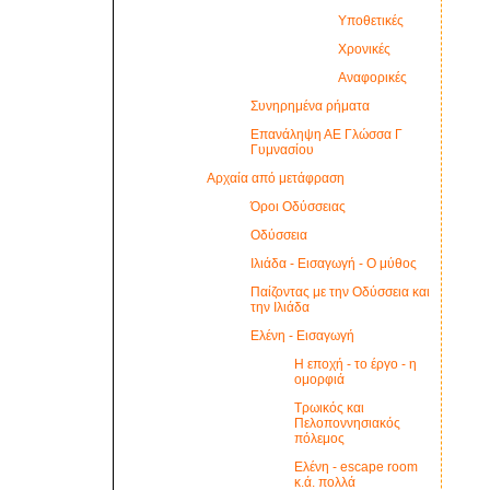
Υποθετικές
Χρονικές
Αναφορικές
Συνηρημένα ρήματα
Επανάληψη ΑΕ Γλώσσα Γ
Γυμνασίου
Αρχαία από μετάφραση
Όροι Οδύσσειας
Οδύσσεια
Ιλιάδα - Εισαγωγή - Ο μύθος
Παίζοντας με την Οδύσσεια και
την Ιλιάδα
Ελένη - Εισαγωγή
Η εποχή - το έργο - η
ομορφιά
Τρωικός και
Πελοποννησιακός
πόλεμος
Ελένη - escape room
κ.ά. πολλά