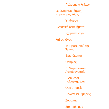
Πολυσημία λέξεων
Ομώνυμες/ομόηχες,-
παρώνυμες λέξεις
Υπώνυμα
Γλωσσικά ολισθήματα
Σχήματα λόγου
λάθος γένος
Του γιοφυριού της
Άρτας
Ερωτόκριτος
Θούριος
Ε. Μαρτινέγκου,
Αυτοβιογραφία
Ελεύθεροι
πολιορκημένοι
Όσο μπορείς
Πρώτες ενθυμήσεις
Ζορμπάς
Στο παιδί μου