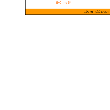
Ενότητα 54
...ψυχή πολύχρωμη .