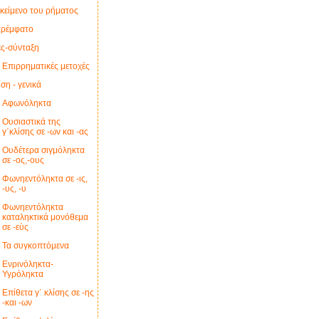
ικείμενο του ρήματος
αρέμφατο
ς-σύνταξη
Επιρρηματικές μετοχές
ση - γενικά
Αφωνόληκτα
Ουσιαστικά της
γ΄κλίσης σε -ων και -ας
Ουδέτερα σιγμόληκτα
σε -ος,-ους
Φωνηεντόληκτα σε -ις,
-υς, -υ
Φωνηεντόληκτα
καταληκτικά μονόθεμα
σε -εὺς
Τα συγκοπτόμενα
Ενρινόληκτα-
Υγρόληκτα
Επίθετα γ΄ κλίσης σε -ης
-και -ων