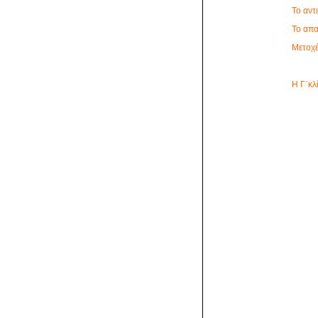
Το αντ
Το απ
Μετοχέ
Η Γ΄κλί