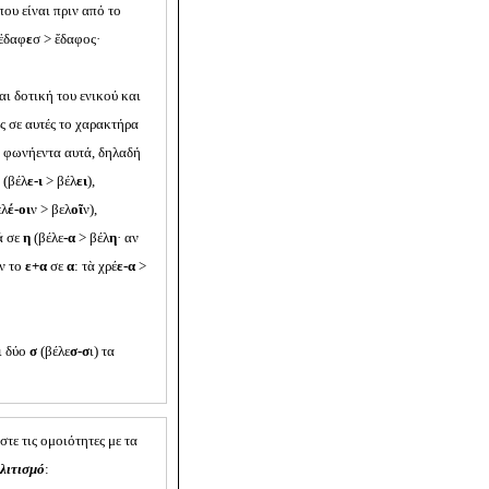
ου είναι πριν από το
 ἐδαφ
ε
σ > ἔδαφος·
αι δοτική του ενικού και
ς σε αυτές το χαρακτήρα
α φωνήεντα αυτά, δηλαδή
(βέλ
ε-ι
> βέλ
ει
),
ελ
έ-οι
ν > βελ
οῖ
ν),
ά σε
η
(βέλε
-α
> βέλ
η
· αν
ύν το
ε+α
σε
α
: τὰ χρέ
ε-α
>
ι δύο
σ
(βέλε
σ-σ
ι) τα
τε τις ομοιότητες με τα
λιτισμό
: