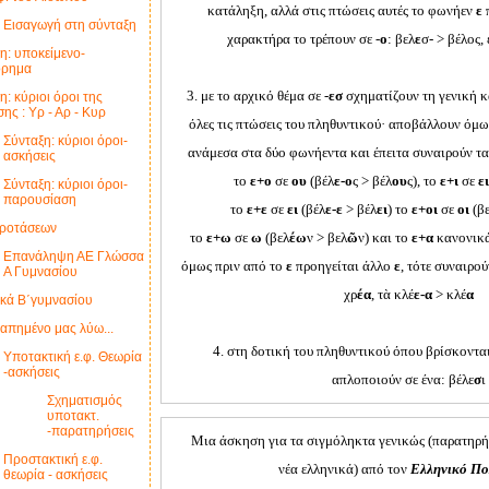
κατάληξη, αλλά στις πτώσεις αυτές το φωνήεν
ε
π
Εισαγωγή στη σύνταξη
χαρακτήρα το τρέπουν σε -
ο
: βελ
ε
σ- > βέλος,
η: υποκείμενο-
όρημα
3. με το αρχικό θέμα σε -
εσ
σχηματίζουν τη γενική κ
η: κύριοι όροι της
ης : Υρ - Αρ - Κυρ
όλες τις πτώσεις του πληθυντικού· αποβάλλουν όμω
Σύνταξη: κύριοι όροι-
ανάμεσα στα δύο φωνήεντα και έπειτα συναιρούν τ
ασκήσεις
το
ε+ο
σε
ου
(βέλ
ε-ο
ς > βέλ
ου
ς), το
ε+ι
σε
ει
Σύνταξη: κύριοι όροι-
παρουσίαση
το
ε+ε
σε
ει
(βέλ
ε-ε
> βέλ
ει
) το
ε+οι
σε
οι
(β
προτάσεων
το
ε+ω
σε
ω
(βελ
έω
ν > βελ
ῶ
ν) και το
ε+α
κανονικ
Επανάληψη ΑΕ Γλώσσα
όμως πριν από το
ε
προηγείται άλλο
ε
, τότε συναιρο
Α Γυμνασίου
χρ
έα
, τὰ κλέ
ε-α
> κλέ
α
ικά Β΄γυμνασίου
αγαπημένο μας λύω...
4. στη δοτική του πληθυντικού όπου βρίσκοντα
Υποτακτική ε.φ. Θεωρία
-ασκήσεις
απλοποιούν σε ένα: βέλε
σ
ι
Σχηματισμός
υποτακτ.
-παρατηρήσεις
Μια άσκηση για τα σιγμόληκτα γενικώς (παρατηρήσ
Προστακτική ε.φ.
νέα ελληνικά) από τον
Ελληνικό Πο
θεωρία - ασκήσεις