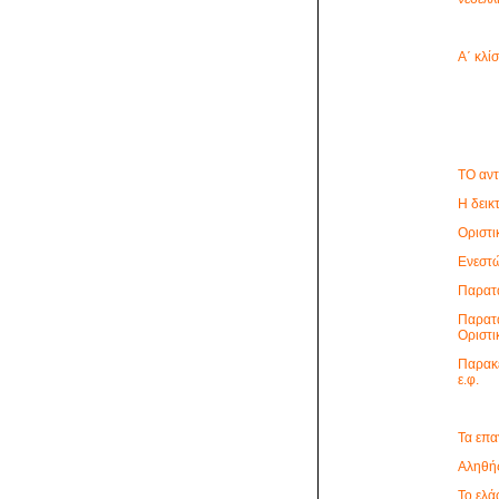
Α΄ κλί
ΤΟ αντ
Η δεικ
Οριστι
Ενεστώ
Παρατα
Παρατα
Οριστικ
Παρακε
ε.φ.
Τα επα
Αληθής
Το ελά