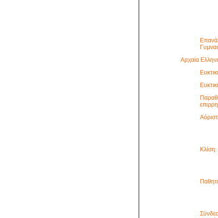
Επανά
Γυμνα
Αρχαία Ελλην
Ευκτική
Ευκτικ
Παραθε
επιρρ
Αόριστ
Κλίση: 
Παθητι
Σύνδε