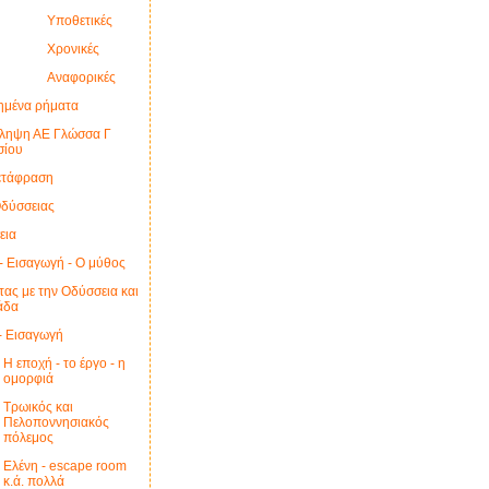
Υποθετικές
Χρονικές
Αναφορικές
ημένα ρήματα
ληψη ΑΕ Γλώσσα Γ
σίου
ετάφραση
δύσσειας
εια
 - Εισαγωγή - Ο μύθος
τας με την Οδύσσεια και
ιάδα
- Εισαγωγή
Η εποχή - το έργο - η
ομορφιά
Τρωικός και
Πελοποννησιακός
πόλεμος
Ελένη - escape room
κ.ά. πολλά