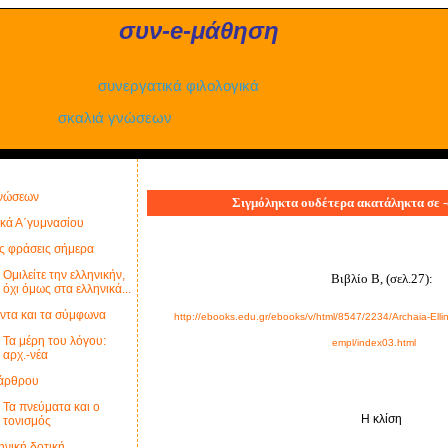
συν-e-μάθηση
υνεργατικά
φιλολογικά
σκαλιά
γνώσεων
γνώσεων
Σιγμόληκτα ουδέτερα ακατάληκτα σε -ος
ικά Α΄γυμνασίου
ς φράσεις σήμερα
Ομιλείτε την ελληνικήν,
Βιβλίο Β, (σελ.27):
όχι όμως στα ελληνικά...
τα και τα σύμφωνα
http://ebooks.edu.gr/ebooks/v/html/8547/2234/Archaia-Ell
Τα μέρη του λόγου:
empl/index03.html
αρχ.-νέα
 άρθρου
Τα πνεύματα και ο
Η κλίση
τονισμός
ηνική δοτική