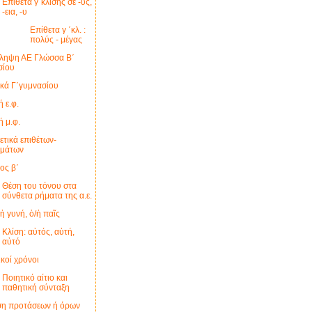
Επίθετα γ΄κλίσης σε -υς,
-εια, -υ
Επίθετα γ ΄κλ. :
πολύς - μέγας
ληψη ΑΕ Γλώσσα Β΄
σίου
ικά Γ΄γυμνασίου
 ε.φ.
ή μ.φ.
τικά επιθέτων-
ημάτων
ος β΄
Θέση του τόνου στα
σύνθετα ρήματα της α.ε.
ἡ γυνή, ὁ/ἡ παῖς
Κλίση: αὐτός, αὐτή,
αὐτό
κοί χρόνοι
Ποιητικό αίτιο και
παθητική σύνταξη
ση προτάσεων ή όρων