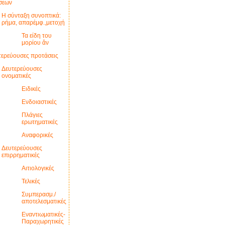
σεων
Η σύνταξη συνοπτικά:
ρήμα, απαρέμφ.,μετοχή
Τα είδη του
μορίου ἄν
τερεύουσες προτάσεις
Δευτερεύουσες
ονοματικές
Ειδικές
Ενδοιαστικές
Πλάγιες
ερωτηματικές
Αναφορικές
Δευτερεύουσες
επιρρηματικές
Αιτιολογικές
Τελικές
Συμπερασμ./
αποτελεσματικές
Εναντιωματικές-
Παραχωρητικές