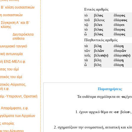
Β΄ κλίση ουσιαστικών
Ενικός αριθμός
ση ουσιαστικών
τὸ
βέλ
ος
ἔδαφ
ος
τοῦ
βέλους
ἐδάφ
ους
Σύγκριση Α΄ και Β΄
τῷ
βέλ
ει
ἐδάφ
ει
κλίσης
τὸ
βέλ
ος
ἔδαφ
ος
ὦ
βέλ
ος
ἔδαφ
ος
Δευτερόκλιτα
επίθετα
Πληθυντικός αριθμός
τὰ
βέλ
η
ἐδάφ
η
ωνυμιακό τανγκό
τῶν
βελ
ῶν
ἐδαφ
ῶν
τική αντωνυμία
τοῖς
βέλε
σι(ν)
ἐδάφε
σι(ν)
τὰ
βέλη
ἐδάφ
η
κή ΕΝΣ-ΜΕΛ ε.φ.
ὦ
βέλη
ἐδάφ
η
τας του εἰμί
τικός του εἰμί
τικός-Αόριστος,
Παρατηρήσεις
:
ή ε.φ.
Τα ουδέτερα σιγμόληκτα σε -
ος
(γεν
ίμ.-Υπερσυντ, Οριστική
Απαρέμφατο, ε.φ.
1. έχουν αρχικό θέμα σε -
εσ
: βελε
σ
-
γγέλματα των Αρχαίων
 ιστορία;
2. σχηματίζουν την ονομαστική, αιτιατική και κλ
φι του Αίσωπου