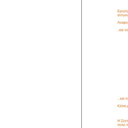
Ερωτημ
αντων
Αναφορ
..και τ
...και 
Κλίση 
Η Σύντ
πολύ 