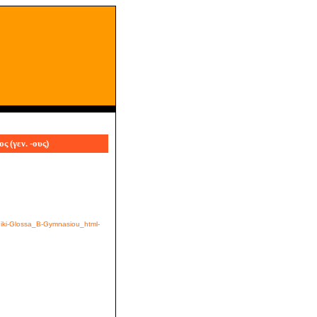
 (γεν. -ους)
iniki-Glossa_B-Gymnasiou_html-