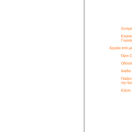
Συνηρ
Επανά
Γυμνα
Αρχαία από μ
Όροι Ο
Οδύσσ
Ιλιάδα
Παίζον
την Ιλ
Ελένη 