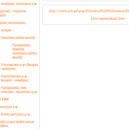
Ασκήσεις εγκλίσεων ε.φ.
http://users.sch.gr/ipap/Ellinikos%20Politismos/Y
ατική – Αόριστη
υμία
klisi-sigmolikta2.htm
ικές αντωνυμίες
ο λύομαι
Οριστική μέσης φωνής
Προφορική
άσκηση
οριστικής μέσης
φωνής
Υποτακτική μ.φ. Θεωρία
-ασκήσεις
Προστακτική μ.φ.
θεωρία - ασκήσεις
Προφορικές ασκ.
υποτακτ.-προστακτ.μ.φ.
το ΕΙΜΙ
μετοχών ε.φ.
Κλίση μετοχών μ.φ.
αξη χωρίς φόβο και με
πάθος