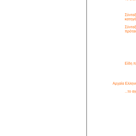
Σύνταξ
κατηγ
Σύνταξ
πρότασ
Είδη 
Αρχαία Ελλην
...το 