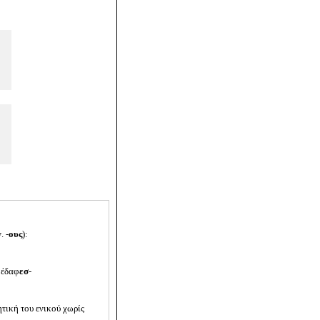
. -
ους
):
, ἐδαφ
εσ
-
ητική του ενικού χωρίς