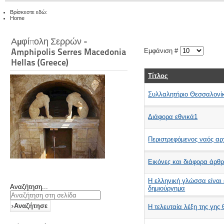
Βρίσκεστε εδώ:
Home
Αμφίπολη Σερρών -
Amphipolis Serres Macedonia
Εμφάνιση #
Hellas (Greece)
Τίτλος
Συλλαλητήριο Θεσσαλονίκ
Διάφορα εθνικά1
Περιστρεφόμενος ναός α
Εικόνες και διάφορα άρθ
Η ελληνική γλώσσα είναι 
Αναζήτηση...
δημιούργημα
Αναζήτησε
Η τελευταία λέξη της γης 