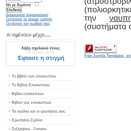
(ατμοστρόβ
Να με θυμάσαι
(πολιορκητι
Σύνδεση
Δημιουργία λογαριασμού
την
ναυπη
Ξεχάσατε το όνομα χρήστη;
Ξεχάσατε τον κωδικό σας;
(συστήματα 
Απομένουν μέχρι.....
Λήξη σχολικού έτους
30.6.2026 00:01
Free Joomla Templates, ext
Έφτασε η στιγμή
Το βιβλίο των επισκεπτών
Το Βιβλίο Επισκεπτών
Βιβλίο επισκεπτών
Βιβλίο των επισκεπτών
Τα σχόλια και οι ερωτήσεις σας
Ερωτήσεις-Σχόλια
Συζητήσεις - Forums