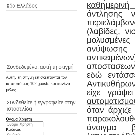
καθημερινή
Ώρα Ελλάδος
άντλησης 
περιελάμβα
(λαβίδες, ν
μολυσμένε
ανύψωσης
αντικειμένω
αποστάσεων
Συνδεδεμένοι αυτή τη στιγμή
εδώ εντάσσ
Αυτήν τη στιγμή επισκέπτονται τον
Αντικυθήρω
ιστότοπό μας 102 guests και κανένα
μέλος
είχε γράψει
αυτοματισμο
Συνδεθείτε ή εγγραφείτε στην
όταν άρχιζε
ιστοσελίδα
παρακολουθ
Όνομα Χρήστη
άνοιγμα
Κωδικός