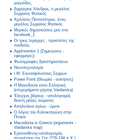
γιαγιάδες;
Δημήτριος Χόνδρος, ο μεγάλος
Σερραίος Φυσικός
Αχιλλέας Παπαπέτρου, ένας
μεγάλος Σερραίος Φυσικός
Μερικές δημοσιεύσεις μου στο
facebook_1
Οι τρεις Ιεράρχες , προστάτες της
παιδείας
AppInventor 2 (Σημειώσεις -
εφαρμογές)
Φωτογραφίες δραστηριοτήτων
Νανοτεχνολογία
Ι.Μ. Εικοσιφοίνισσας Σερρών
Power Point (Θεωρία - ασκήσεις)
Η Μακεδονία είναι Ελληνική
(επιχειρήματα-χάρτης Vardarska)
Έλεγχος βάρους - υπολογισμός
δείκτη μάζας σώματος
Απολυτίκια αγίων - ύμνοι
Ο λόγος του Κολοκοτρώνη στην
Πνύκα
Macedonia is Greece (arguments -
Vardarska map)
Ερατοσθένης-υπολογισμός
περιμέτρου της Γης (276-194 π.Χ.)