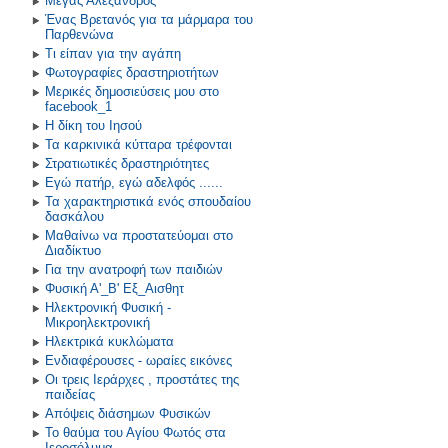
Μέγας Αλέξανδρος
Ένας Βρετανός για τα μάρμαρα του
Παρθενώνα
Τι είπαν για την αγάπη
Φωτογραφίες δραστηριοτήτων
Μερικές δημοσιεύσεις μου στο
facebook_1
Η δίκη του Ιησού
Τα καρκινικά κύτταρα τρέφονται
Στρατιωτικές δραστηριότητες
Εγώ πατήρ, εγώ αδελφός ......
Τα χαρακτηριστικά ενός σπουδαίου
δασκάλου
Μαθαίνω να προστατεύομαι στο
Διαδίκτυο
Για την ανατροφή των παιδιών
Φυσική Α'_Β' Εξ_Αισθητ
Ηλεκτρονική Φυσική -
Μικροηλεκτρονική
Ηλεκτρικά κυκλώματα
Ενδιαφέρουσες - ωραίες εικόνες
Οι τρεις Ιεράρχες , προστάτες της
παιδείας
Απόψεις διάσημων Φυσικών
Το θαύμα του Αγίου Φωτός στα
Ιεροσόλυμα