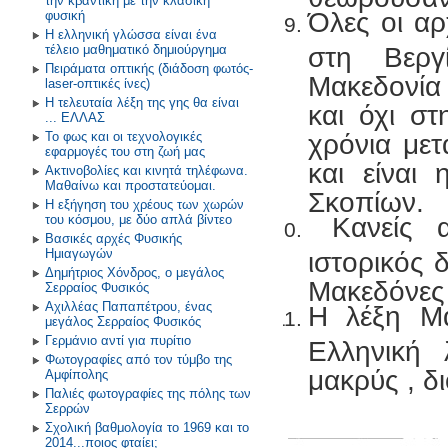
την κβαντική με την κλασική
Όλες οι αρ
φυσική
Η ελληνική γλώσσα είναι ένα
τέλειο μαθηματικό δημιούργημα
στη Βεργ
Πειράματα οπτικής (διάδοση φωτός-
Μακεδονία 
laser-οπτικές ίνες)
Η τελευταία λέξη της γης θα είναι
και όχι σ
... ΕΛΛΑΣ
Το φως και οι τεχνολογικές
χρόνια με
εφαρμογές του στη ζωή μας
και είναι
Ακτινοβολίες και κινητά τηλέφωνα.
Μαθαίνω και προστατεύομαι.
Σκοπίων.
Η εξήγηση του χρέους των χωρών
του κόσμου, με δύο απλά βίντεο
Κανείς 
Βασικές αρχές Φυσικής
Ημιαγωγών
ιστορικός 
Δημήτριος Χόνδρος, ο μεγάλος
Μακεδόνες
Σερραίος Φυσικός
Αχιλλέας Παπαπέτρου, ένας
Η λέξη Μα
μεγάλος Σερραίος Φυσικός
Γερμάνιο αντί για πυρίτιο
Ελληνική 
Φωτογραφίες από τον τύμβο της
μακρύς , δ
Αμφίπολης
Παλιές φωτογραφίες της πόλης των
Σερρών
Σχολική βαθμολογία το 1969 και το
2014...ποιος φταίει;