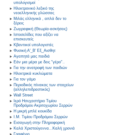
υπολογισμοί
Ηλεκτρονικό λεξικό της
νεοελληνικής γλώσσας
Μιλάς ελληνικά , απλά δεν το
ξέρεις
Ζωγραφική (Θεωρία-ασκήσεις)
Ιστοσελίδες που αξίζει να
επισκευτείς
Κβαντικοί υπολογιστές
Φυσική Α'_Β' Εξ_Αισθητ
Αγαπητά μας παιδιά
Εάν μια μέρα με δεις "γέρο"..
Για την ανατροφή των παιδιών
Ηλεκτρικά κυκλώματα
Για τον γάμο
Περιοδικός πίνακας των στοιχείων
(αλληλεπιδραστικός)
Wall Street
Ιερό Ησυχαστήριο Τιμίου
Προδρόμου Ακριτοχωρίου Σερρών
Η μικρή μπλέ κουκίδα
Ι.Μ. Τιμίου Προδρόμου Σερρών
Εισαγωγή στην Πληροφορική
Καλά Χριστούγεννα...Καλή χρονιά
Γραφένιο