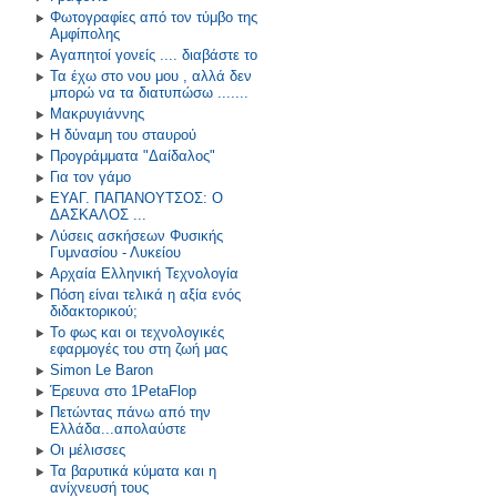
Φωτογραφίες από τον τύμβο της
Αμφίπολης
Αγαπητοί γονείς .... διαβάστε το
Τα έχω στο νου μου , αλλά δεν
μπορώ να τα διατυπώσω .......
Μακρυγιάννης
Η δύναμη του σταυρού
Προγράμματα "Δαίδαλος"
Για τον γάμο
ΕΥΑΓ. ΠΑΠΑΝΟΥΤΣΟΣ: O
ΔΑΣΚΑΛΟΣ ...
Λύσεις ασκήσεων Φυσικής
Γυμνασίου - Λυκείου
Αρχαία Ελληνική Τεχνολογία
Πόση είναι τελικά η αξία ενός
διδακτορικού;
Το φως και οι τεχνολογικές
εφαρμογές του στη ζωή μας
Simon Le Baron
Έρευνα στο 1PetaFlop
Πετώντας πάνω από την
Ελλάδα...απολαύστε
Οι μέλισσες
Τα βαρυτικά κύματα και η
ανίχνευσή τους