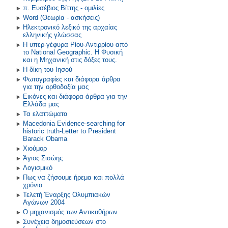
π. Ευσέβιος Βίττης - ομιλίες
Word (Θεωρία - ασκήσεις)
Ηλεκτρονικό λεξικό της αρχαίας
ελληνικής γλώσσας
Η υπερ-γέφυρα Ρίου-Αντιρρίου από
το National Geographic. Η Φυσική
και η Μηχανική στις δόξες τους.
Η δίκη του Ιησού
Φωτογραφίες και διάφορα άρθρα
για την ορθοδοξία μας
Εικόνες και διάφορα άρθρα για την
Ελλάδα μας
Τα ελαττώματα
Macedonia Evidence-searching for
historic truth-Letter to President
Barack Obama
Χιούμορ
Άγιος Σισώης
Λογισμικό
Πως να ζήσουμε ήρεμα και πολλά
χρόνια
Τελετή Έναρξης Ολυμπιακών
Αγώνων 2004
Ο μηχανισμός των Αντικυθήρων
Συνέχεια δημοσιεύσεων στο