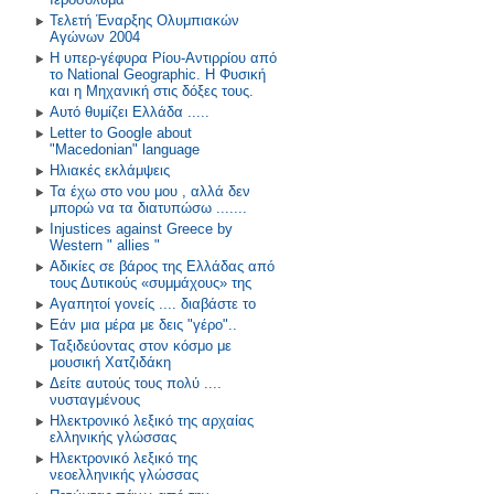
Τελετή Έναρξης Ολυμπιακών
Αγώνων 2004
Η υπερ-γέφυρα Ρίου-Αντιρρίου από
το National Geographic. Η Φυσική
και η Μηχανική στις δόξες τους.
Αυτό θυμίζει Ελλάδα .....
Letter to Google about
"Macedonian" language
Ηλιακές εκλάμψεις
Τα έχω στο νου μου , αλλά δεν
μπορώ να τα διατυπώσω .......
Injustices against Greece by
Western " allies "
Αδικίες σε βάρος της Ελλάδας από
τους Δυτικούς «συμμάχους» της
Αγαπητοί γονείς .... διαβάστε το
Εάν μια μέρα με δεις "γέρο"..
Ταξιδεύοντας στον κόσμο με
μουσική Χατζιδάκη
Δείτε αυτούς τους πολύ ....
νυσταγμένους
Ηλεκτρονικό λεξικό της αρχαίας
ελληνικής γλώσσας
Ηλεκτρονικό λεξικό της
νεοελληνικής γλώσσας