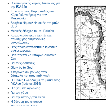
Ο εκπληκτικός κύριος Τσέκουας για
την Ελλάδα
Κωνσταντίνος Καραμανλής και
Κύρο Γκληγκόρωφ για την
Μακεδονία
Βραβείο Νόμπελ Φυσικής στο μπλε
LED
Μερικές διδαχές του π. Παϊσίου
Κατασκευάστηκαν λεπτές και
πανίσχυρες διαμαντένιες
νανοκλωστές
Πως πραγματοποιείται η κβαντική
τηλεμεταφορά;
Γιατί πρέπει να υπάρχει σκοτεινή
ύλη;
Για τους ασθενείς
Glory be to God
Υπέροχες συμβουλές στον
δάσκαλο και στον καθηγητή
Η Εθνική Ελλάδας με τα μάτια ενός
Γάλλου (Ιούνιος 2014)
Η αξία μιας αγκαλιάς
Για τον γάμο
Για την ύπαρξη του Θεού
Η δύναμη του σταυρού