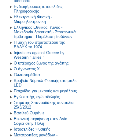
facebook
Ενδιαφέρουσες ιστοσελίδες
Πληροφορικής
Ηλεκτρονική Φυσική -
Μικροηλεκτρονική
Ελληνικός Εθνικός Ύμνος -
Μακεδονία ξακουστή - Στρατιωτικά
Εμβατήρια - Παρέλαση Ευζώνων
Η μάχη του στρατοπέδου της
ΕΛΔΥΚ το 1974
Injustices against Greece by
Western " allies "
Ο υπέροχος ύμνος της αγάπης
Ο άγνωστος Χ
Γλωσσομάθεια
Βραβείο Νόμπελ Φυσικής στο μπλε
LED
Παιχνίδια για μικρούς και μεγάλους
Εγώ πατήρ, εγώ αδελφός ......
Σταμάτης Σπανουδάκης συναυλία
25/3/2012
Βασιλεύ Ουράνιε
Εικονική περιήγηση στην Αγία
Σοφία στην Πόλη
Ιστοσελίδες Φυσικής
Μετατροπέας μονάδων -