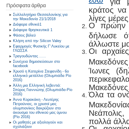
για μ
Πρόσφατα άρθρα
κράτος να 
Συλλαλητήριο Θεσσαλονίκης για
λίγες μέρες
την Μακεδονία 21/1/2018
Ο πρώην 
Διάφορα εθνικά1
Διάφορα θρησκευτικά 1
δήλωσε ότ
Φάσεις βόλεϋ
Κλήση από την Silicon Valey
άλλωστε μα
Εφαρμογές Φυσικής Γ' Λυκείου με
Οι αρχαίε
ΓΛΩΣΣΑ
Τραγουδώντας ......
Μακεδόνε
Συνέχεια δημοσιεύσεων στο
facebook
Ίωνες (δ
Χρυσό η Κατερίνα Στεφανίδη - 6ο
ελληνικό μετάλλιο (Ολυμπιάδα Ρίο
περικεφαλα
2016)
Μακεδόνες
Άλλη μια Ελληνική λεβεντιά:
Σπύρος Γιαννιώτης (Ολυμπιάδα-Ρίο
Όλα τα ον
2016)
Άννα Κορακάκη - Λευτέρης
Μακεδονίας
Πετρούνιας, οι χρυσοί μας
ολυμπιονίκες δακρύζουν στο
Νεάπολις,
άκουσμα του εθνικού μας ύμνου
(Ρίο 2016)
πολλά άλλ
Οι μαθητές με αξιολογούν και
Οι αρχαί
σχολιάζουν