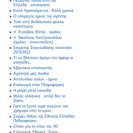
Πετώντας πάνω από την
Ελλάδα...απολαύστε
Καλά Χριστούγεννα...Καλή χρονιά
Ο υπέροχος ύμνος της αγάπης
Τσιπ από δισδιάστατα φύλλα
κασσίτερου
π. Ευσέβιος Βίττης - ομιλίες
π. Νικόλαος Χατζηνικολάου
(ομιλίες - συνεντεύξεις)
Σταμάτης Σπανουδάκης συναυλία
25/3/2012
Τι να βλέπουν άραγε στο laptop οι
γιαγιάδες;
Κβαντικοί υπολογιστές
Αγαπητά μας παιδιά
Απολυτίκια αγίων - ύμνοι
Εισαγωγή στην Πληροφορική
Η μικρή μπλέ κουκίδα
Μιλάς ελληνικά , απλά δεν το
ξέρεις
Γιατί το ζεστό νερό παγώνει πιο
γρήγορα από το κρύο;
Στιγμές δόξας της Εθνικής Ελλάδας
Ποδοσφαίρου
Είπαν για το έπος του '40
Ελληνικός Εθνικός Ύμνος -