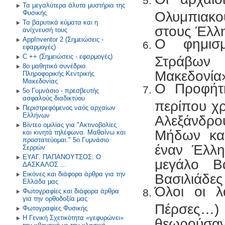
Τα μεγαλύτερα άλυτα μυστήρια της
Φυσικής
Ολυμπιακού
Τα βαρυτικά κύματα και η
στους Έλλη
ανίχνευσή τους
AppInventor 2 (Σημειώσεις -
Ο φημισμ
εφαρμογές)
C ++ (Σημειώσεις - εφαρμογές)
Στράβων 
8ο μαθητικό συνέδριο
Μακεδονία
Πληροφορικής Κεντρικής
Μακεδονίας
Ο Προφήτη
5ο Γυμνάσιο - πρεσβευτής
ασφαλούς διαδικτύου
περίπου χρ
Περιστρεφόμενος ναός αρχαίων
Ελλήνων
Αλεξάνδρ
Βίντεο ομιλίας για "Ακτινοβολίες
Μήδων κα
και κινητά τηλέφωνα. Μαθαίνω και
προστατεύομαι." 5ο Γυμνάσιο
έναν Έλλη
Σερρών
ΕΥΑΓ. ΠΑΠΑΝΟΥΤΣΟΣ: O
μεγάλο Β
ΔΑΣΚΑΛΟΣ ...
Εικόνες και διάφορα άρθρα για την
Βασιλιάδες
Ελλάδα μας
Όλοι οι λ
Φωτογραφίες και διάφορα άρθρα
για την ορθοδοξία μας
Πέρσες…)
Φωτογραφίες Φυσικής
Η Γενική Σχετικότητα «γεφυρώνει»
θεωρούσαν