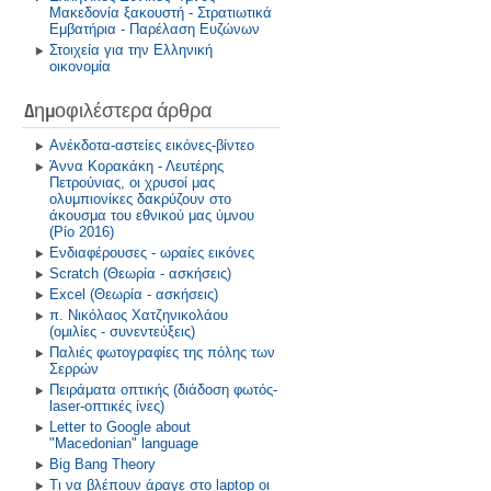
Μακεδονία ξακουστή - Στρατιωτικά
Εμβατήρια - Παρέλαση Ευζώνων
Στοιχεία για την Ελληνική
οικονομία
Δημοφιλέστερα άρθρα
Ανέκδοτα-αστείες εικόνες-βίντεο
Άννα Κορακάκη - Λευτέρης
Πετρούνιας, οι χρυσοί μας
ολυμπιονίκες δακρύζουν στο
άκουσμα του εθνικού μας ύμνου
(Ρίο 2016)
Ενδιαφέρουσες - ωραίες εικόνες
Scratch (Θεωρία - ασκήσεις)
Excel (Θεωρία - ασκήσεις)
π. Νικόλαος Χατζηνικολάου
(ομιλίες - συνεντεύξεις)
Παλιές φωτογραφίες της πόλης των
Σερρών
Πειράματα οπτικής (διάδοση φωτός-
laser-οπτικές ίνες)
Letter to Google about
"Macedonian" language
Big Bang Theory
Τι να βλέπουν άραγε στο laptop οι