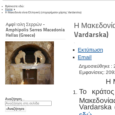
Βρίσκεστε εδώ:
Home
Η Μακεδονία είναι Ελληνική (επιχειρήματα-χάρτης Vardarska)
Η Μακεδονία
Αμφίπολη Σερρών -
Amphipolis Serres Macedonia
Vardarska)
Hellas (Greece)
Εκτύπωση
Email
Δημοσιεύθηκε :
Εμφανίσεις: 209
Η 
Το κράτο
Μακεδονί
Αναζήτηση...
Vardarska 
Αναζήτησε
εδώ