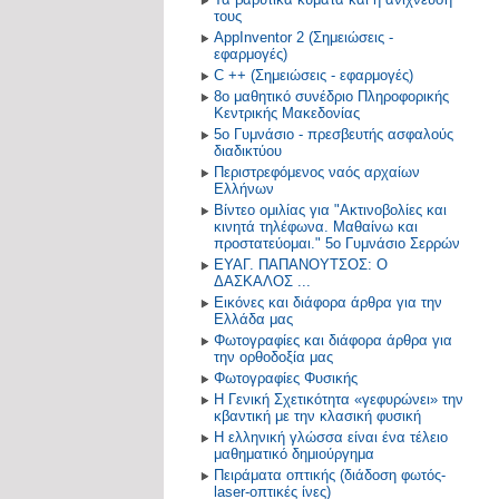
τους
AppInventor 2 (Σημειώσεις -
εφαρμογές)
C ++ (Σημειώσεις - εφαρμογές)
8ο μαθητικό συνέδριο Πληροφορικής
Κεντρικής Μακεδονίας
5ο Γυμνάσιο - πρεσβευτής ασφαλούς
διαδικτύου
Περιστρεφόμενος ναός αρχαίων
Ελλήνων
Βίντεο ομιλίας για "Ακτινοβολίες και
κινητά τηλέφωνα. Μαθαίνω και
προστατεύομαι." 5ο Γυμνάσιο Σερρών
ΕΥΑΓ. ΠΑΠΑΝΟΥΤΣΟΣ: O
ΔΑΣΚΑΛΟΣ ...
Εικόνες και διάφορα άρθρα για την
Ελλάδα μας
Φωτογραφίες και διάφορα άρθρα για
την ορθοδοξία μας
Φωτογραφίες Φυσικής
Η Γενική Σχετικότητα «γεφυρώνει» την
κβαντική με την κλασική φυσική
Η ελληνική γλώσσα είναι ένα τέλειο
μαθηματικό δημιούργημα
Πειράματα οπτικής (διάδοση φωτός-
laser-οπτικές ίνες)