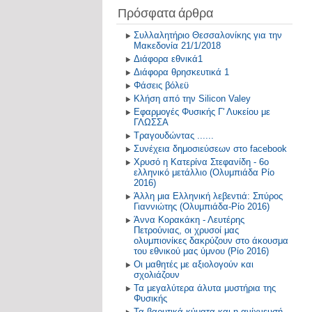
Πρόσφατα άρθρα
Συλλαλητήριο Θεσσαλονίκης για την
Μακεδονία 21/1/2018
Διάφορα εθνικά1
Διάφορα θρησκευτικά 1
Φάσεις βόλεϋ
Κλήση από την Silicon Valey
Εφαρμογές Φυσικής Γ' Λυκείου με
ΓΛΩΣΣΑ
Τραγουδώντας ......
Συνέχεια δημοσιεύσεων στο facebook
Χρυσό η Κατερίνα Στεφανίδη - 6ο
ελληνικό μετάλλιο (Ολυμπιάδα Ρίο
2016)
Άλλη μια Ελληνική λεβεντιά: Σπύρος
Γιαννιώτης (Ολυμπιάδα-Ρίο 2016)
Άννα Κορακάκη - Λευτέρης
Πετρούνιας, οι χρυσοί μας
ολυμπιονίκες δακρύζουν στο άκουσμα
του εθνικού μας ύμνου (Ρίο 2016)
Οι μαθητές με αξιολογούν και
σχολιάζουν
Τα μεγαλύτερα άλυτα μυστήρια της
Φυσικής
Τα βαρυτικά κύματα και η ανίχνευσή