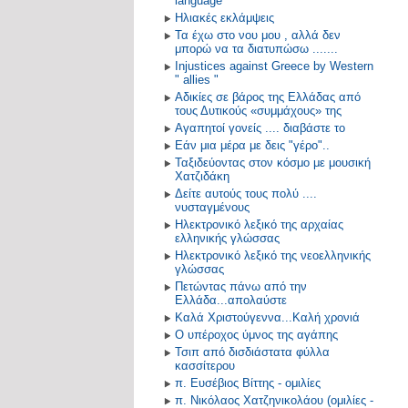
language
Ηλιακές εκλάμψεις
Τα έχω στο νου μου , αλλά δεν
μπορώ να τα διατυπώσω .......
Injustices against Greece by Western
" allies "
Αδικίες σε βάρος της Ελλάδας από
τους Δυτικούς «συμμάχους» της
Αγαπητοί γονείς .... διαβάστε το
Εάν μια μέρα με δεις "γέρο"..
Ταξιδεύοντας στον κόσμο με μουσική
Χατζιδάκη
Δείτε αυτούς τους πολύ ....
νυσταγμένους
Ηλεκτρονικό λεξικό της αρχαίας
ελληνικής γλώσσας
Ηλεκτρονικό λεξικό της νεοελληνικής
γλώσσας
Πετώντας πάνω από την
Ελλάδα...απολαύστε
Καλά Χριστούγεννα...Καλή χρονιά
Ο υπέροχος ύμνος της αγάπης
Τσιπ από δισδιάστατα φύλλα
κασσίτερου
π. Ευσέβιος Βίττης - ομιλίες
π. Νικόλαος Χατζηνικολάου (ομιλίες -