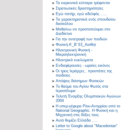
Τα καρκινικά κύτταρα τρέφονται
Στρατιωτικές δραστηριότητες
Εγώ πατήρ, εγώ αδελφός ......
Τα χαρακτηριστικά ενός σπουδαίου
δασκάλου
Μαθαίνω να προστατεύομαι στο
Διαδίκτυο
Για την ανατροφή των παιδιών
Φυσική Α'_Β' Εξ_Αισθητ
Ηλεκτρονική Φυσική -
Μικροηλεκτρονική
Ηλεκτρικά κυκλώματα
Ενδιαφέρουσες - ωραίες εικόνες
Οι τρεις Ιεράρχες , προστάτες της
παιδείας
Απόψεις διάσημων Φυσικών
Το θαύμα του Αγίου Φωτός στα
Ιεροσόλυμα
Τελετή Έναρξης Ολυμπιακών Αγώνων
2004
Η υπερ-γέφυρα Ρίου-Αντιρρίου από το
National Geographic. Η Φυσική και η
Μηχανική στις δόξες τους.
Αυτό θυμίζει Ελλάδα .....
Letter to Google about "Macedonian"