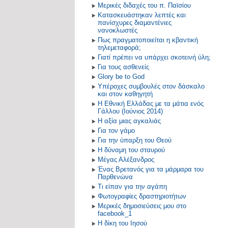
Μερικές διδαχές του π. Παϊσίου
Κατασκευάστηκαν λεπτές και
πανίσχυρες διαμαντένιες
νανοκλωστές
Πως πραγματοποιείται η κβαντική
τηλεμεταφορά;
Γιατί πρέπει να υπάρχει σκοτεινή ύλη;
Για τους ασθενείς
Glory be to God
Υπέροχες συμβουλές στον δάσκαλο
και στον καθηγητή
Η Εθνική Ελλάδας με τα μάτια ενός
Γάλλου (Ιούνιος 2014)
Η αξία μιας αγκαλιάς
Για τον γάμο
Για την ύπαρξη του Θεού
Η δύναμη του σταυρού
Μέγας Αλέξανδρος
Ένας Βρετανός για τα μάρμαρα του
Παρθενώνα
Τι είπαν για την αγάπη
Φωτογραφίες δραστηριοτήτων
Μερικές δημοσιεύσεις μου στο
facebook_1
Η δίκη του Ιησού