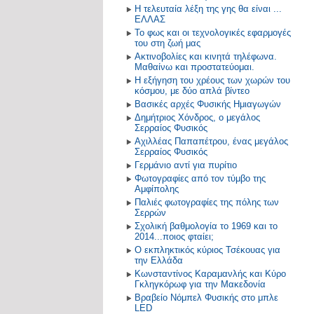
Η τελευταία λέξη της γης θα είναι ...
ΕΛΛΑΣ
Το φως και οι τεχνολογικές εφαρμογές
του στη ζωή μας
Ακτινοβολίες και κινητά τηλέφωνα.
Μαθαίνω και προστατεύομαι.
Η εξήγηση του χρέους των χωρών του
κόσμου, με δύο απλά βίντεο
Βασικές αρχές Φυσικής Ημιαγωγών
Δημήτριος Χόνδρος, ο μεγάλος
Σερραίος Φυσικός
Αχιλλέας Παπαπέτρου, ένας μεγάλος
Σερραίος Φυσικός
Γερμάνιο αντί για πυρίτιο
Φωτογραφίες από τον τύμβο της
Αμφίπολης
Παλιές φωτογραφίες της πόλης των
Σερρών
Σχολική βαθμολογία το 1969 και το
2014...ποιος φταίει;
Ο εκπληκτικός κύριος Τσέκουας για
την Ελλάδα
Κωνσταντίνος Καραμανλής και Κύρο
Γκληγκόρωφ για την Μακεδονία
Βραβείο Νόμπελ Φυσικής στο μπλε
LED