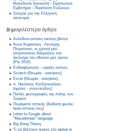
Μακεδονία ξακουστή - Στρατιωτικά
Εμβατήρια - Παρέλαση Ευζώνων
Στοιχεία για την Ελληνική
οικονομία
Δημοφιλέστερα άρθρα
Ανέκδοτα-αστείες εικόνες-βίντεο
Άννα Κορακάκη - Λευτέρης
Πετρούνιας, οι χρυσοί μας
ολυμπιονίκες δακρύζουν στο
άκουσμα του εθνικού μας ύμνου
(Ρίο 2016)
Ενδιαφέρουσες - ωραίες εικόνες
Scratch (Θεωρία - ασκήσεις)
Excel (Θεωρία - ασκήσεις)
π. Νικόλαος Χατζηνικολάου
(ομιλίες - συνεντεύξεις)
Παλιές φωτογραφίες της πόλης των
Σερρών
Πειράματα οπτικής (διάδοση φωτός-
laser-οπτικές ίνες)
Letter to Google about
"Macedonian" language
Big Bang Theory
Τι να βλέπουν άραγε στο laptop οι