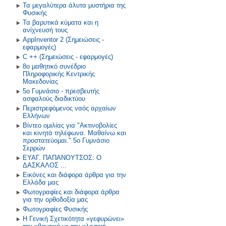
Τα μεγαλύτερα άλυτα μυστήρια της
Φυσικής
Τα βαρυτικά κύματα και η
ανίχνευσή τους
AppInventor 2 (Σημειώσεις -
εφαρμογές)
C ++ (Σημειώσεις - εφαρμογές)
8ο μαθητικό συνέδριο
Πληροφορικής Κεντρικής
Μακεδονίας
5ο Γυμνάσιο - πρεσβευτής
ασφαλούς διαδικτύου
Περιστρεφόμενος ναός αρχαίων
Ελλήνων
Βίντεο ομιλίας για "Ακτινοβολίες
και κινητά τηλέφωνα. Μαθαίνω και
προστατεύομαι." 5ο Γυμνάσιο
Σερρών
ΕΥΑΓ. ΠΑΠΑΝΟΥΤΣΟΣ: O
ΔΑΣΚΑΛΟΣ ...
Εικόνες και διάφορα άρθρα για την
Ελλάδα μας
Φωτογραφίες και διάφορα άρθρα
για την ορθοδοξία μας
Φωτογραφίες Φυσικής
Η Γενική Σχετικότητα «γεφυρώνει»