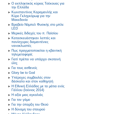
Ο εκπληκτικός κύριος Τσέκουας για
την Ελλάδα
Κωνσταντίνος Καραμανλής και
Κύρο Γκληγκόρωφ για την
Μακεδονία
Βραβείο Νόμπελ Φυσικής στο μπλε
LED
Μερικές διδαχές του π. Παϊσίου
Κατασκευάστηκαν λεπτές και
πανίσχυρες διαμαντένιες
νανοκλωστές
Πως πραγματοποιείται η κβαντική
τηλεμεταφορά;
Γιατί πρέπει να υπάρχει σκοτεινή
ύλη;
Για τους ασθενείς
Glory be to God
Υπέροχες συμβουλές στον
δάσκαλο και στον καθηγητή
Η Εθνική Ελλάδας με τα μάτια ενός
Γάλλου (Ιούνιος 2014)
Η αξία μιας αγκαλιάς
Για τον γάμο
Για την ύπαρξη του Θεού
Η δύναμη του σταυρού