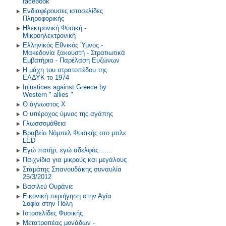
facebook
Ενδιαφέρουσες ιστοσελίδες
Πληροφορικής
Ηλεκτρονική Φυσική -
Μικροηλεκτρονική
Ελληνικός Εθνικός Ύμνος -
Μακεδονία ξακουστή - Στρατιωτικά
Εμβατήρια - Παρέλαση Ευζώνων
Η μάχη του στρατοπέδου της
ΕΛΔΥΚ το 1974
Injustices against Greece by
Western " allies "
Ο άγνωστος Χ
Ο υπέροχος ύμνος της αγάπης
Γλωσσομάθεια
Βραβείο Νόμπελ Φυσικής στο μπλε
LED
Εγώ πατήρ, εγώ αδελφός ......
Παιχνίδια για μικρούς και μεγάλους
Σταμάτης Σπανουδάκης συναυλία
25/3/2012
Βασιλεύ Ουράνιε
Εικονική περιήγηση στην Αγία
Σοφία στην Πόλη
Ιστοσελίδες Φυσικής
Μετατροπέας μονάδων -