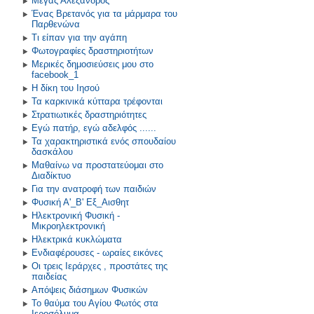
Μέγας Αλέξανδρος
Ένας Βρετανός για τα μάρμαρα του
Παρθενώνα
Τι είπαν για την αγάπη
Φωτογραφίες δραστηριοτήτων
Μερικές δημοσιεύσεις μου στο
facebook_1
Η δίκη του Ιησού
Τα καρκινικά κύτταρα τρέφονται
Στρατιωτικές δραστηριότητες
Εγώ πατήρ, εγώ αδελφός ......
Τα χαρακτηριστικά ενός σπουδαίου
δασκάλου
Μαθαίνω να προστατεύομαι στο
Διαδίκτυο
Για την ανατροφή των παιδιών
Φυσική Α'_Β' Εξ_Αισθητ
Ηλεκτρονική Φυσική -
Μικροηλεκτρονική
Ηλεκτρικά κυκλώματα
Ενδιαφέρουσες - ωραίες εικόνες
Οι τρεις Ιεράρχες , προστάτες της
παιδείας
Απόψεις διάσημων Φυσικών
Το θαύμα του Αγίου Φωτός στα
Ιεροσόλυμα