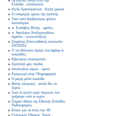
Πετώντας πάνω από την
Ελλάδα...απολαύστε
Καλά Χριστούγεννα...Καλή χρονιά
Ο υπέροχος ύμνος της αγάπης
Τσιπ από δισδιάστατα φύλλα
κασσίτερου
π. Ευσέβιος Βίττης - ομιλίες
π. Νικόλαος Χατζηνικολάου
(ομιλίες - συνεντεύξεις)
Σταμάτης Σπανουδάκης συναυλία
25/3/2012
Τι να βλέπουν άραγε στο laptop οι
γιαγιάδες;
Κβαντικοί υπολογιστές
Αγαπητά μας παιδιά
Απολυτίκια αγίων - ύμνοι
Εισαγωγή στην Πληροφορική
Η μικρή μπλέ κουκίδα
Μιλάς ελληνικά , απλά δεν το
ξέρεις
Γιατί το ζεστό νερό παγώνει πιο
γρήγορα από το κρύο;
Στιγμές δόξας της Εθνικής Ελλάδας
Ποδοσφαίρου
Είπαν για το έπος του '40
Ελληνικός Εθνικός Ύμνος -