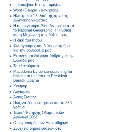
π. Ευσέβιος Βίττης - ομιλίες
Word (Θεωρία - ασκήσεις)
Ηλεκτρονικό λεξικό της αρχαίας
ελληνικής γλώσσας
Η υπερ-γέφυρα Ρίου-Αντιρρίου από
το National Geographic. Η Φυσική
και η Μηχανική στις δόξες τους.
Η δίκη του Ιησού
Φωτογραφίες και διάφορα άρθρα
για την ορθοδοξία μας
Εικόνες και διάφορα άρθρα για την
Ελλάδα μας
Τα ελαττώματα
Macedonia Evidence-searching for
historic truth-Letter to President
Barack Obama
Χιούμορ
Λογισμικό
Άγιος Σισώης
Πως να ζήσουμε ήρεμα και πολλά
χρόνια
Τελετή Έναρξης Ολυμπιακών
Αγώνων 2004
Ο μηχανισμός των Αντικυθήρων
Συνέχεια δημοσιεύσεων στο