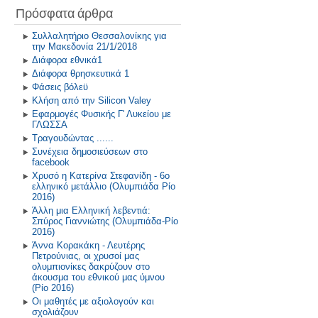
Πρόσφατα άρθρα
Συλλαλητήριο Θεσσαλονίκης για
την Μακεδονία 21/1/2018
Διάφορα εθνικά1
Διάφορα θρησκευτικά 1
Φάσεις βόλεϋ
Κλήση από την Silicon Valey
Εφαρμογές Φυσικής Γ' Λυκείου με
ΓΛΩΣΣΑ
Τραγουδώντας ......
Συνέχεια δημοσιεύσεων στο
facebook
Χρυσό η Κατερίνα Στεφανίδη - 6ο
ελληνικό μετάλλιο (Ολυμπιάδα Ρίο
2016)
Άλλη μια Ελληνική λεβεντιά:
Σπύρος Γιαννιώτης (Ολυμπιάδα-Ρίο
2016)
Άννα Κορακάκη - Λευτέρης
Πετρούνιας, οι χρυσοί μας
ολυμπιονίκες δακρύζουν στο
άκουσμα του εθνικού μας ύμνου
(Ρίο 2016)
Οι μαθητές με αξιολογούν και
σχολιάζουν