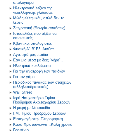
υπολογισμοί
Ηλεκτρονικό λεξικό της
νεοελληνικής γλώσσας
Μιλάς ελληνικά , απλά δεν το
ξέρεις
Ζωγραφική (Θεωρία-ασκήσεις)
Ιστοσελίδες που αξίζει να
επισκευτείς
Κβαντικοί υπολογιστές
Φυσική Α'_Β' Εξ_Αισθητ
Αγαπητά μας παιδιά
Εάν μια μέρα με δεις "γέρο"..
Ηλεκτρικά κυκλώματα
Για την ανατροφή των παιδιών
Για τον γάμο
Περιοδικός πίνακας των στοιχείων
(αλληλεπιδραστικός)
Wall Street
Ιερό Ησυχαστήριο Τιμίου
Προδρόμου Ακριτοχωρίου Σερρών
Η μικρή μπλέ κουκίδα
Ι.Μ. Τιμίου Προδρόμου Σερρών
Εισαγωγή στην Πληροφορική
Καλά Χριστούγεννα...Καλή χρονιά
Γραφένιο