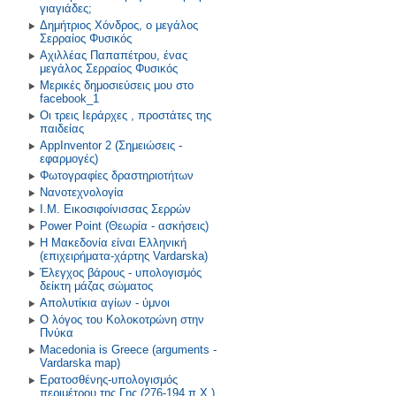
γιαγιάδες;
Δημήτριος Χόνδρος, ο μεγάλος
Σερραίος Φυσικός
Αχιλλέας Παπαπέτρου, ένας
μεγάλος Σερραίος Φυσικός
Μερικές δημοσιεύσεις μου στο
facebook_1
Οι τρεις Ιεράρχες , προστάτες της
παιδείας
AppInventor 2 (Σημειώσεις -
εφαρμογές)
Φωτογραφίες δραστηριοτήτων
Νανοτεχνολογία
Ι.Μ. Εικοσιφοίνισσας Σερρών
Power Point (Θεωρία - ασκήσεις)
Η Μακεδονία είναι Ελληνική
(επιχειρήματα-χάρτης Vardarska)
Έλεγχος βάρους - υπολογισμός
δείκτη μάζας σώματος
Απολυτίκια αγίων - ύμνοι
Ο λόγος του Κολοκοτρώνη στην
Πνύκα
Macedonia is Greece (arguments -
Vardarska map)
Ερατοσθένης-υπολογισμός
περιμέτρου της Γης (276-194 π.Χ.)