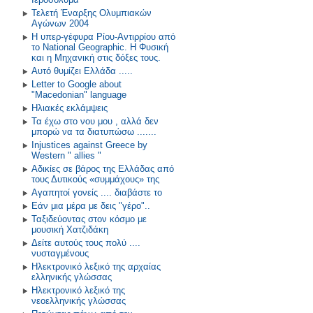
Τελετή Έναρξης Ολυμπιακών
Αγώνων 2004
Η υπερ-γέφυρα Ρίου-Αντιρρίου από
το National Geographic. Η Φυσική
και η Μηχανική στις δόξες τους.
Αυτό θυμίζει Ελλάδα .....
Letter to Google about
"Macedonian" language
Ηλιακές εκλάμψεις
Τα έχω στο νου μου , αλλά δεν
μπορώ να τα διατυπώσω .......
Injustices against Greece by
Western " allies "
Αδικίες σε βάρος της Ελλάδας από
τους Δυτικούς «συμμάχους» της
Αγαπητοί γονείς .... διαβάστε το
Εάν μια μέρα με δεις "γέρο"..
Ταξιδεύοντας στον κόσμο με
μουσική Χατζιδάκη
Δείτε αυτούς τους πολύ ....
νυσταγμένους
Ηλεκτρονικό λεξικό της αρχαίας
ελληνικής γλώσσας
Ηλεκτρονικό λεξικό της
νεοελληνικής γλώσσας