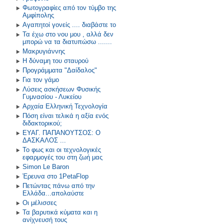
Φωτογραφίες από τον τύμβο της
Αμφίπολης
Αγαπητοί γονείς .... διαβάστε το
Τα έχω στο νου μου , αλλά δεν
μπορώ να τα διατυπώσω .......
Μακρυγιάννης
Η δύναμη του σταυρού
Προγράμματα "Δαίδαλος"
Για τον γάμο
Λύσεις ασκήσεων Φυσικής
Γυμνασίου - Λυκείου
Αρχαία Ελληνική Τεχνολογία
Πόση είναι τελικά η αξία ενός
διδακτορικού;
ΕΥΑΓ. ΠΑΠΑΝΟΥΤΣΟΣ: O
ΔΑΣΚΑΛΟΣ ...
Το φως και οι τεχνολογικές
εφαρμογές του στη ζωή μας
Simon Le Baron
Έρευνα στο 1PetaFlop
Πετώντας πάνω από την
Ελλάδα...απολαύστε
Οι μέλισσες
Τα βαρυτικά κύματα και η
ανίχνευσή τους