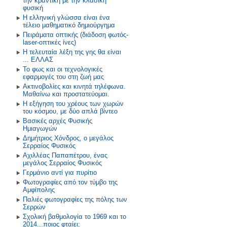
την κβαντική με την κλασική
φυσική
Η ελληνική γλώσσα είναι ένα
τέλειο μαθηματικό δημιούργημα
Πειράματα οπτικής (διάδοση φωτός-
laser-οπτικές ίνες)
Η τελευταία λέξη της γης θα είναι
... ΕΛΛΑΣ
Το φως και οι τεχνολογικές
εφαρμογές του στη ζωή μας
Ακτινοβολίες και κινητά τηλέφωνα.
Μαθαίνω και προστατεύομαι.
Η εξήγηση του χρέους των χωρών
του κόσμου, με δύο απλά βίντεο
Βασικές αρχές Φυσικής
Ημιαγωγών
Δημήτριος Χόνδρος, ο μεγάλος
Σερραίος Φυσικός
Αχιλλέας Παπαπέτρου, ένας
μεγάλος Σερραίος Φυσικός
Γερμάνιο αντί για πυρίτιο
Φωτογραφίες από τον τύμβο της
Αμφίπολης
Παλιές φωτογραφίες της πόλης των
Σερρών
Σχολική βαθμολογία το 1969 και το
2014...ποιος φταίει;