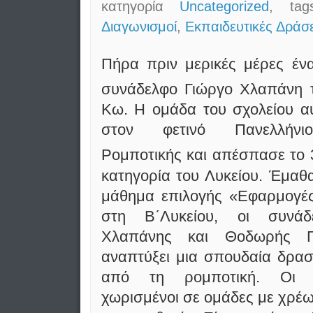
κατηγορία
Uncategorized
, ta
Διαγωνισμοί
,
Εκπαιδευτικές Δράσε
Πήρα πριν μερικές μέρες έν
συνάδελφο Γιώργο Χλαπάνη 
Κω. Η ομάδα του σχολείου α
στον φετινό Πανελλήνι
Ρομποτικής και απέσπασε το 
κατηγορία του Λυκείου. Έμαθα
μάθημα επιλογής «Εφαρμογέ
στη Β΄Λυκείου, οι συνάδ
Χλαπάνης και Θοδωρής Γκ
αναπτύξει μια σπουδαία δρα
από τη ρομποτική. Οι μ
χωρισμένοι σε ομάδες με χρέ