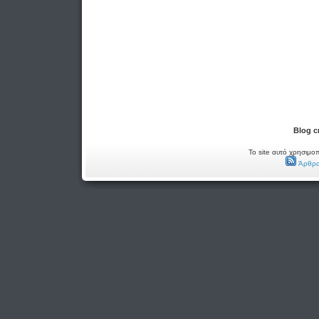
Blog c
Το site αυτό χρησιμοπ
Άρθρα