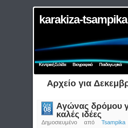
karakiza-tsampika
Κεντρική Σελίδα
Βιογραφικό
Παιδαγωγικά
Αρχείο για Δεκεμβρ
Αγώνας δρόμου γ
Δεκ
08
καλές ιδέες
2010
Δημοσιευμένο από
Tsampika