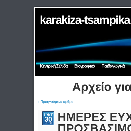
karakiza-tsampika
Κεντρική Σελίδα
Βιογραφικό
Παιδαγωγικά
Αρχείο γι
« Προηγούμενα άρθρα
ΗΜΕΡΕΣ ΕΥΧ
Οκτ
30
2010
ΠΡΟΣΒΑΣΙΜΟ