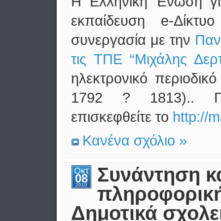
Η Ελληνική Ένωση γι
εκπαίδευση e-Δίκτ
συνεργασία με την
Παν
τις ΤΠΕ “Μιχάλης Δερ
ηλεκτρονικό περιοδικ
1792 ? 1813).. Γι
επισκεφθείτε το
http://
m
Κανένα σχόλιο »
Συνάντηση κ
Οκτ
08
2010
πληροφορική
Δημοτικά σχολε