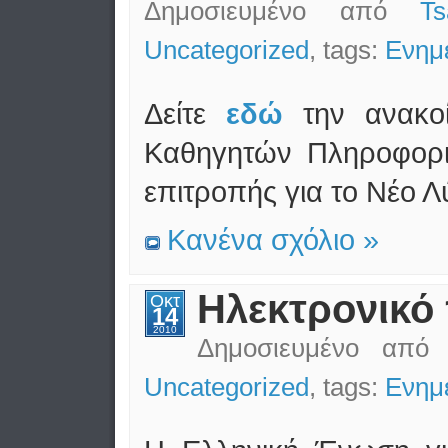
Δημοσιευμένο από
T
Uncategorized
, tags:
Ενημ
Δείτε
εδώ
την ανακο
Καθηγητών Πληροφορι
επιτροπής για το Νέο Λ
Κανένα σχόλιο »
Ηλεκτρονικό 
Οκτ
14
2010
Δημοσιευμένο απ
Uncategorized
, tags:
Ενημ