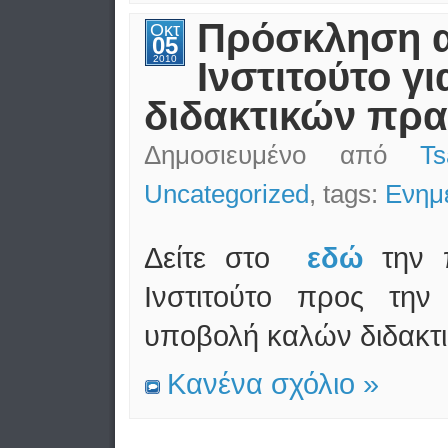
Πρόσκληση α
Οκτ
05
2010
Ινστιτούτο γ
διδακτικών πρα
Δημοσιευμένο από
T
Uncategorized
, tags:
Ενημ
Δείτε στο
εδώ
την 
Ινστιτούτο προς την 
υποβολή καλών διδακτ
Κανένα σχόλιο »