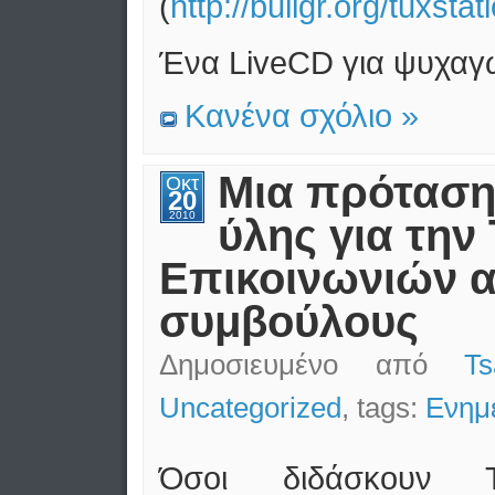
(
http://bullgr.org/tuxstat
Ένα LiveCD για ψυχαγω
Κανένα σχόλιο »
Μια πρόταση
Οκτ
20
2010
ύλης για την
Επικοινωνιών 
συμβούλους
Δημοσιευμένο από
T
Uncategorized
, tags:
Ενημ
Όσοι διδάσκουν Τ