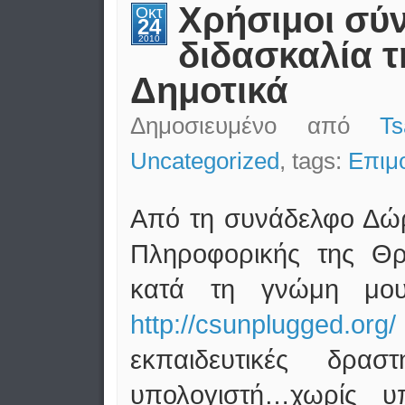
Χρήσιμοι σύν
Οκτ
24
2010
διδασκαλία 
Δημοτικά
Δημοσιευμένο από
T
Uncategorized
, tags:
Επιμ
Από τη συνάδελφο Δώ
Πληροφορικής της Θρ
κατά τη γνώμη μου
http://csunplugged.org/
εκπαιδευτικές δρασ
υπολογιστή…χωρίς υ