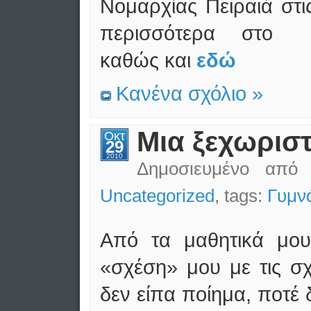
Νομαρχίας Πειραιά στι
περισσότερα στ
καθώς και
εδώ
Κανένα σχόλιο »
Μια ξεχωριστ
Οκτ
29
2010
Δημοσιευμένο απ
Uncategorized
, tags:
Γυμν
Από τα μαθητικά μο
«σχέση» μου με τις σχ
δεν είπα ποίημα, ποτέ