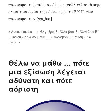
παρονομαστές από μια εξίσωση, πολλαπλασιάζουμε
όλους τους όρους της εξίσωσης με το Ε.Κ.Π. των
παρονομαστών.[/gn_box]
Δημοσιεύτηκε
5 Αυγούστου 2010
Κατηγορίες
Άλγεβρα Β΄
,
Άλγεβρα Β΄
,
Άλγεβρα Β΄
την
Λυκείου
,
Θέλω να μάθω...
Ετικέτες
Άλγεβρα
,
Εξίσωση
14
σχόλια
στο
Θέλω
να
μάθω…
Θέλω να μάθω … πότε
πως
διώχνω
μια εξίσωση λέγεται
τους
αδύνατη και πότε
παρονομαστές
από
αόριστη
μια
εξίσωση