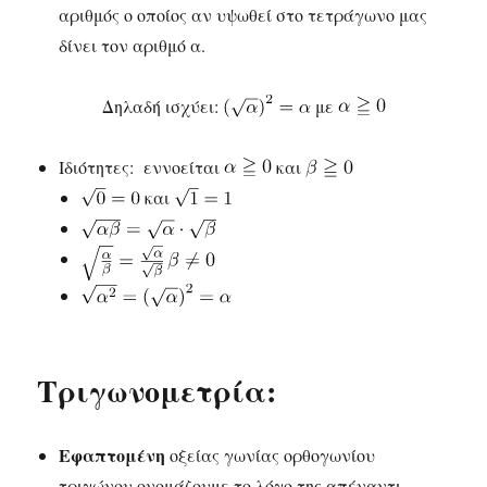
αριθμός ο οποίος αν υψωθεί στο τετράγωνο μας
δίνει τον αριθμό α.
Δηλαδή ισχύει:
με
Ιδιότητες: εννοείται
και
και
Τριγωνομετρία:
Εφαπτομένη
οξείας γωνίας ορθογωνίου
τριγώνου ονομάζουμε το λόγο της απέναντι