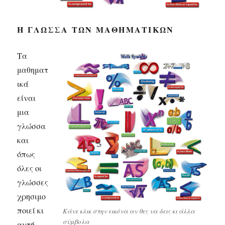
Η ΓΛΏΣΣΑ ΤΩΝ ΜΑΘΗΜΑΤΙΚΏΝ
Τα
μαθηματ
ικά
είναι
μια
γλώσσα
και
όπως
όλες οι
γλώσσες
χρησιμο
ποιεί κι
Κάνε κλικ στην εικόνα αν θες να δεις κι άλλα
σύμβολα
αυτή