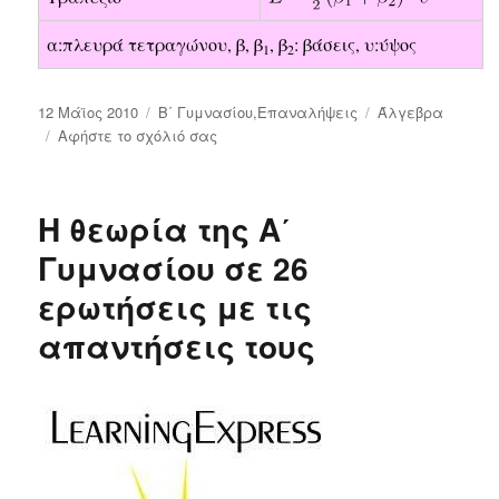
α:πλευρά τετραγώνου, β, β
, β
: βάσεις, υ:ύψος
1
2
Δημοσιεύτηκε
12 Μάϊος 2010
Κατηγορίες
Β΄ Γυμνασίου
,
Επαναλήψεις
Ετικέτες
Άλγεβρα
την
Αφήστε το σχόλιό σας
στο
Επανάληψη
στη
Θεωρία
Η θεωρία της Α΄
των
Μαθηματικών
Γυμνασίου σε 26
της
ερωτήσεις με τις
Β΄
Γυμνασίου
απαντήσεις τους