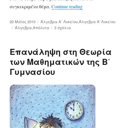
συγκεκριμένο θέμα.
Continue reading
«Απαλλαγή από τις Α
Δημοσιεύτηκε
20 Μάϊος 2010
Κατηγορίες
Άλγεβρα Α΄ Λυκείου
,
Άλγεβρα Α' Λυκείου
την
Ετικέτες
Άλγεβρα
,
Απόλυτα
3 σχόλια
στο
Απαλλαγή
από
τις
Επανάληψη στη Θεωρία
Απόλυτες
Τιμές
των Μαθηματικών της Β΄
Γυμνασίου