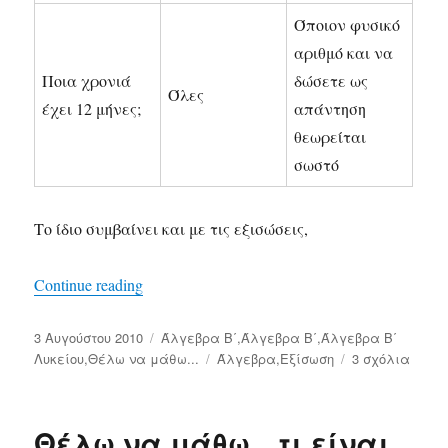
Όποιον φυσικό
αριθμό και να
Ποια χρονιά
δώσετε ως
Όλες
έχει 12 μήνες;
απάντηση
θεωρείται
σωστό
Το ίδιο συμβαίνει και με τις εξισώσεις,
Continue reading
«Θέλω να μάθω … πότε μια εξίσωση λέγετ
Δημοσιεύτηκε
3 Αυγούστου 2010
Κατηγορίες
Άλγεβρα Β΄
,
Άλγεβρα Β΄
,
Άλγεβρα Β΄
την
Λυκείου
,
Θέλω να μάθω...
Ετικέτες
Άλγεβρα
,
Εξίσωση
3 σχόλια
στο
Θέλω
να
μάθω
Θέλω να μάθω…τι είναι
…