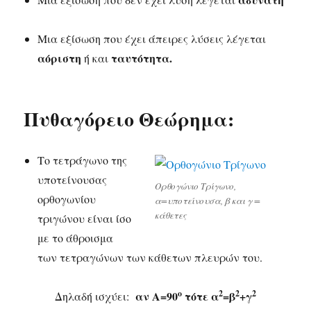
Μια εξίσωση που έχει άπειρες λύσεις λέγεται
αόριστη
ταυτότητα.
ή και
Πυθαγόρειο Θεώρημα:
Το τετράγωνο της
υποτείνουσας
Ορθογώνιο Τρίγωνο,
ορθογωνίου
α=υποτείνουσα, β και γ =
κάθετες
τριγώνου είναι ίσο
με το άθροισμα
των τετραγώνων των κάθετων πλευρών του.
o
2
2
2
αν A=90
τότε α
=β
+γ
Δηλαδή ισχύει: