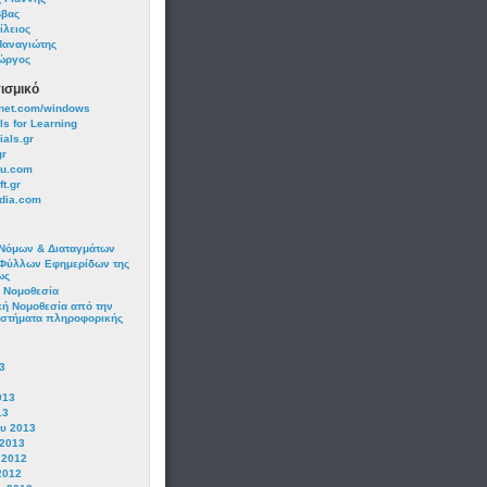
ββας
ίλειος
Παναγιώτης
ώργος
ισμικό
net.com/windows
ls for Learning
als.gr
gr
ru.com
t.gr
dia.com
Νόμων & Διαταγμάτων
Φύλλων Εφημερίδων της
ως
? Νομοθεσία
κή Νομοθεσία από την
στήματα πληροφορικής
3
013
13
υ 2013
 2013
 2012
2012