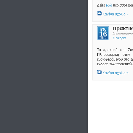
Δείτε
εδώ
περισσότερα
Κανένα σχόλιο »
Πρακτικ
Ιαν
16
Δημοσιευμέ
2012
Συνέδρια
Τα πρακτικά του Συν
Πληροφορική στην 
ενδιαφερόμενου στo Δ
έκδοση των πρακτικών 
Κανένα σχόλιο »