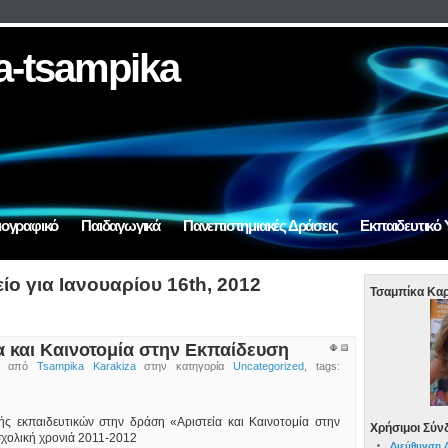
a-tsampika
ιογραφικό
Παιδαγωγικά
Πανεπιστημιακές Δράσεις
Εκπαιδευτικό 
ίο για Ιανουαρίου 16th, 2012
Τσαμπίκα Καρ
α και Καινοτομία στην Εκπαίδευση
νο από
Tsampika Karakiza
στην κατηγορία
Uncategorized
, tags:
ς εκπαιδευτικών στην δράση «Αριστεία και Καινοτομία στην
Χρήσιμοι Σύν
σχολική χρονιά 2011-2012
Διεύθυνση 