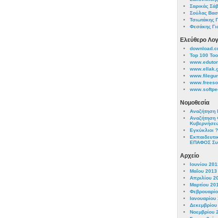
Σαρικάς Σά
Σούλας Βασ
Τσιωτάκης 
Φεσάκης Γι
Ελεύθερο Λογ
download.c
Top 100 Too
www.edutori
www.ellak.
www.filegu
www.freesof
www.softpe
Νομοθεσία
Αναζήτηση 
Αναζήτηση 
Κυβερνήσε
Εγκύκλιοι 
Εκπαιδευτι
ΕΠΑΦΟΣ Συ
Αρχείο
Ιουνίου 201
Μαΐου 2013
Απριλίου 2
Μαρτίου 20
Φεβρουαρίο
Ιανουαρίου
Δεκεμβρίου
Νοεμβρίου 