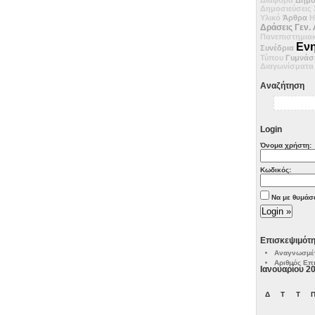
Δημοσιεύσεις
Υλικό
Άρθρα
Η
Δράσεις
Γεν. 
Πανεπιστημιακ
Εν
Συνέδρια
Τύπου
Γυμνάσ
Διαγωνίσματα
Αναζήτηση
Login
Όνομα χρήστη:
Κωδικός:
Να με θυμάσ
Επισκεψιμότη
Αναγνωσμέν
Αριθμός Επ
Ιανουαρίου 2
Δ
Τ
Τ