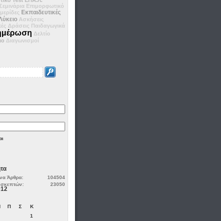
Σεμινάρια
Επιμορφωτικό
Εκπαιδευτικές
μερίδες
Λύκειο
Ασκήσεις
ές Δράσεις
Παιδαγωγικά
ημέρωση
Δελτίο
ιο
Διαγωνισμοί
αι
τα
α Άρθρα:
104504
ισκεπτών:
23050
012
Π
Π
Σ
Κ
1