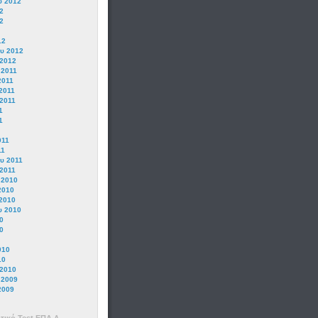
υ 2012
2
2
12
υ 2012
 2012
 2011
2011
2011
2011
1
1
011
11
υ 2011
 2011
 2010
2010
2010
υ 2010
0
0
010
10
 2010
 2009
2009
τικό
Test
ΕΠΑ.Λ.