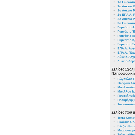
1ο Γυμνάσι
1ο Λύκειο 
1ο Λύκειο 
2ο ΕΠΑ.Λ. 
2ο Λύκειο 
3ο Γυμνάσι
Γυμνάσιο Αν
Γυμνάσιο 
Γυμνάσιο Ι
Γυμνασίο Κ
Γυμνάσιο Σ
ΕΠΑ.Λ. Αρχ
ΕΠΑ.Λ. Πάτ
Λύκειο Αρχ
Λύκειο Λέρ
Σελίδες Σχολ
Πληροφορική
Γώγουλος Γ
Θεοφανέλλη
Μπελεσιώτη
Μπέλλου Ι
Πανσεληνάς
Πολυμέρης 
Τσεπαπαδά
Σελίδες που 
Terra Compu
Γκούτας Θο
Γλέζου Κατε
Μαυρογιώργ
Σαλονικίδης