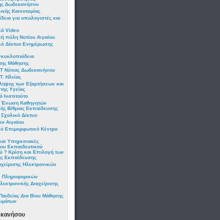
ης Δωδεκανήσου
ικής Καινοτομίας
δεια για υπολογιστές και
κά Video
ή πύλη Νοτίου Αιγαίου
κό Δίκτυο Ενημέρωσης
γκυκλοπαίδεια
της Μάθησης
Τ Νότιας Δωδεκανήσου
. Ηλείας
ληψης των Εξαρτήσεων και
της Υγείας
 Ινστιτούτο
α Ένωση Καθηγητών
ής Β/θμιας Εκπαίδευσης
 Σχολικό Δίκτυο
ιο Αιγαίου
κό Επιμορφωτικό Κέντρο
αι Υπηρεσιακές
του Εκπαιδευτικού
 ? Κρίση και Επιλογή των
ης Εκπαίδευσης
αχείρισης Ηλεκτρονικών
ων Πληροφορικών
λεκτρονικής Διαχείρισης
Παιδείας Δια Βίου Μάθησης
υμάτων
εκανήσου