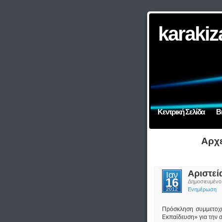
karakiz
Κεντρική Σελίδα
Β
Αρχε
Αριστεί
Ιαν
16
Δημοσιευμέ
2012
Ενημέρωση
Πρόσκληση συμμετοχή
Εκπαίδευση» για την 