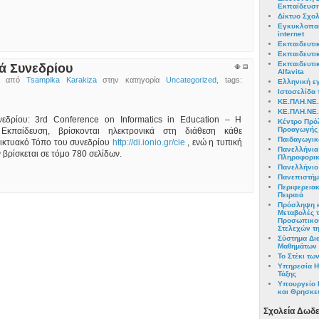
Εκπαίδευσ
Δίκτυο Σχολ
Εγκυκλοπαί
internet
Εκπαιδευτι
Εκπαιδευτικ
Εκπαιδευτι
ά Συνεδρίου
Alfavita
νο από
Tsampika Karakiza
στην κατηγορία
Uncategorized
, tags:
Ελληνική ε
Ιστοσελίδα 
ΚΕ.ΠΛΗ.ΝΕ.
ΚΕ.ΠΛΗ.ΝΕ.Τ
εδρίου: 3rd Conference on Informatics in Education – Η
Κέντρο Πρό
Προαγωγής 
Εκπαίδευση, βρίσκονται ηλεκτρονικά στη διάθεση κάθε
Παιδαγωγικό
ικτυακό Τόπο του συνεδρίου
http://di.ionio.gr/cie
, ενώ η τυπική
Πανελλήνι
βρίσκεται σε τόμο 780 σελίδων.
Πληροφορικ
Πανελλήνιο
Πανεπιστήμ
Περιφερεια
Πειραιά
Πρόσληψη κ
Μεταβολές 
Προσωπικού
Στελεχών τ
Σύστημα Δι
Μαθημάτων
Το Στέκι τ
Υπηρεσία Η
Τάξης
Υπουργείο 
και Θρησκε
Σχολεία Δωδ