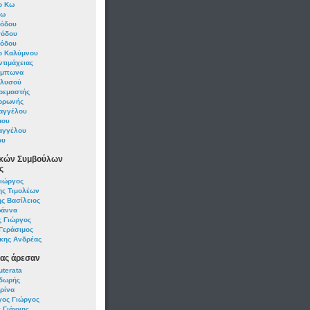
ο Κω
Κω
Ρόδου
Ρόδου
Ρόδου
ο Καλύμνου
τιμάχειας
Έμπωνα
αλυσού
ρεμαστής
ορωνής
αγγέλου
μου
αγγέλου
ου
ικών Συμβούλων
ς
ιώργος
ς Τιμολέων
ς Βασίλειος
ωάννα
 Γιώργος
Γεράσιμος
κης Ανδρέας
μας άρεσαν
terata
δωρής
ρίνα
ος Γιώργος
 Γιάννης