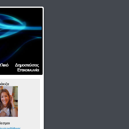
Υλικό
Δημοσιεύσεις
Επικοινωνία
άκιζα
δεσμοι
Δευτεροβάθμιας