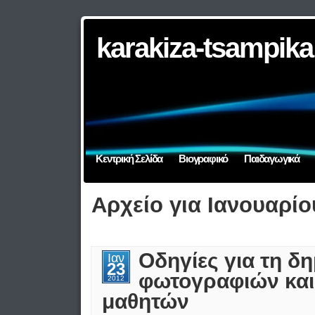
karakiza-tsampika
Κεντρική Σελίδα
Βιογραφικό
Παιδαγωγικά
Αρχείο για Ιανουαρίο
Οδηγίες για τη δ
Ιαν
23
φωτογραφιών και
2012
μαθητών