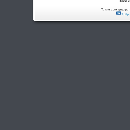
Blog c
Το site αυτό χρησιμοπ
Άρθρα