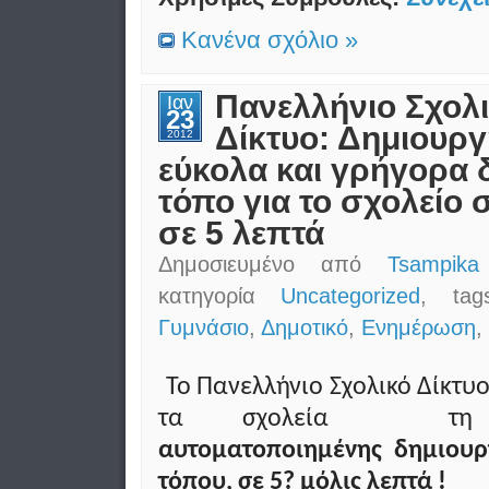
Κανένα σχόλιο »
Πανελλήνιο Σχολ
Ιαν
23
Δίκτυο: Δημιουρ
2012
εύκολα και γρήγορα 
τόπο για το σχολείο 
σε 5 λεπτά
Δημοσιευμένο από
Tsampika
κατηγορία
Uncategorized
, ta
Γυμνάσιο
,
Δημοτικό
,
Ενημέρωση
,
Το Πανελλήνιο Σχολικό Δίκτυο
τα σχολεία 
αυτοματοποιημένης δημιουρ
τόπου, σε 5? μόλις λεπτά
!