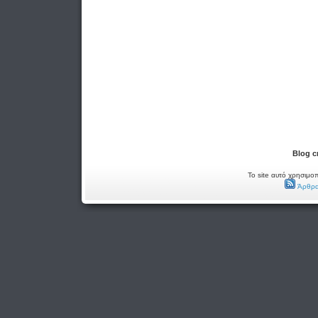
Blog c
Το site αυτό χρησιμοπ
Άρθρα