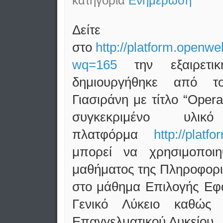
κατηγορία
Ενημέρωση
Δείτε
στο
http://platform.openw
wq=165
την εξαιρετικ
δημιουργήθηκε από τ
Γιασιράνη με τίτλο “Opera
συγκεκριμένο υλι
πλατφόρμα
http://platf
μπορεί να χρησιμοποιη
μαθήματος της Πληροφορι
στο μάθημα Επιλογής Εφ
Γενικό Λύκειο καθώς
Επαγγελματικού Λυκείου.