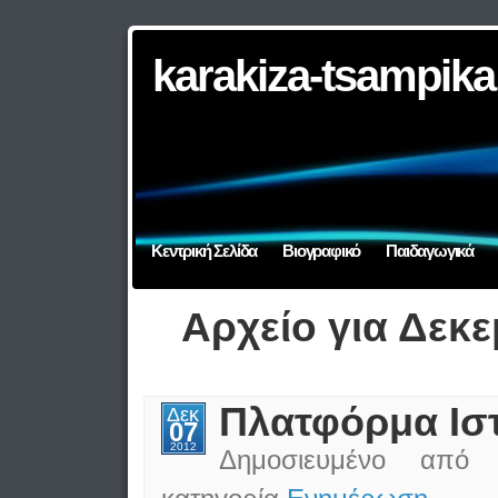
karakiza-tsampika
Κεντρική Σελίδα
Βιογραφικό
Παιδαγωγικά
Αρχείο για Δεκε
Πλατφόρμα Ισ
Δεκ
07
2012
Δημοσιευμένο απ