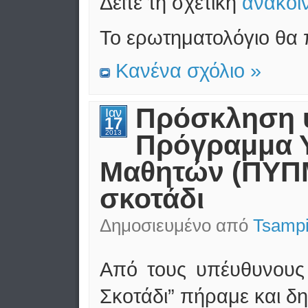
Δείτε τη σχετική
ανακοί
Το ερωτηματολόγιο θα 
Κανένα σχόλιο »
Πρόσκληση 
Ιαν
17
2013
Πρόγραμμα 
Μαθητών (ΠΥΠΜ)
σκοτάδι
Δημοσιευμένο από
Tsampi
Από τους υπέυθυνους
Σκοτάδι” πήραμε και δ