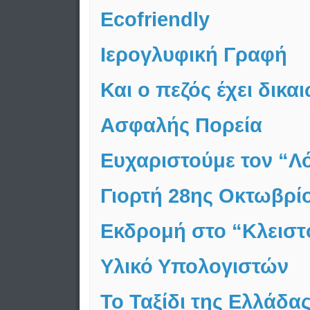
Ecofriendly
Ιερογλυφική Γραφή
Και ο πεζός έχει δικα
Ασφαλής Πορεία
Ευχαριστούμε τον “Λ
Γιορτή 28ης Οκτωβρί
Εκδρομή στο “Κλειστ
Υλικό Υπολογιστών
Το Ταξίδι της Ελλάδα