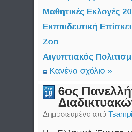
Μαθητικές Εκλογές 20
Εκπαιδευτική Επίσκε
Zoo
Αιγυπτιακός Πολιτισ
Κανένα σχόλιο »
6ος Πανελλή
Δεκ
18
2012
Διαδικτυακ
Δημοσιευμένο από
Tsampi