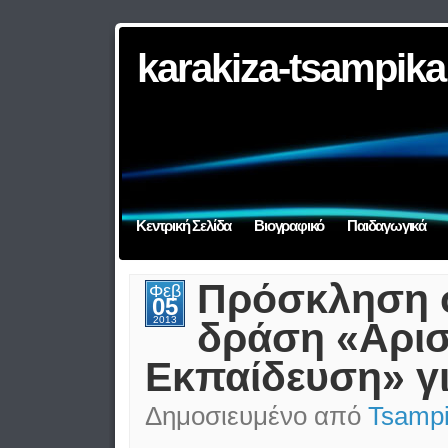
karakiza-tsampika
Κεντρική Σελίδα
Βιογραφικό
Παιδαγωγικά
Πρόσκληση σ
Φεβ
05
2013
δράση «Αριστ
Εκπαίδευση» γι
Δημοσιευμένο από
Tsampi