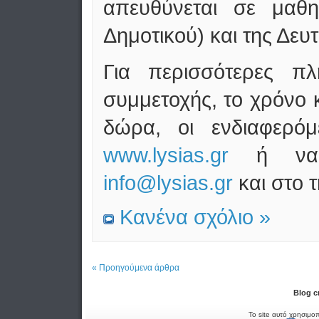
απευθύνεται σε μαθη
Δημοτικού) και της Δε
Για περισσότερες πλ
συμμετοχής, το χρόνο 
δώρα, οι ενδιαφερόμ
www.lysias.gr
ή να α
info@lysias.gr
και στο τ
Κανένα σχόλιο »
« Προηγούμενα άρθρα
Blog c
Το site αυτό χρησιμοπ