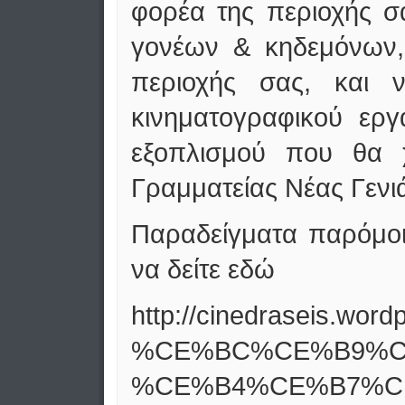
φορέα της περιοχής σ
γονέων & κηδεμόνων, 
περιοχής σας, και ν
κινηματογραφικού εργ
εξοπλισμού που θα 
Γραμματείας Νέας Γενι
Παραδείγματα παρόμοι
να δείτε εδώ
http://cinedraseis.w
%CE%BC%CE%B9%C
%CE%B4%CE%B7%C