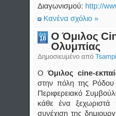
Διαγωνισμού:
http://w
Κανένα σχόλιο »
Ο Όμιλος Ci
Δεκ
18
2012
Ολυμπίας
Δημοσιευμένο από
Tsampi
Ο
Όμιλος
cine-εκπα
στην πόλη της Ρόδου 
Περιφερειακό Συμβούλ
κάθε ένα ξεχωριστά 
συνέχιση της δημιουργ