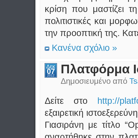
κρίση που μαστίζει τ
πολιτιστικές και μορφ
την προοπτική της. Κατ
Κανένα σχόλιο »
Πλατφόρμα 
Δεκ
07
2012
Δημοσιευμένο από
Ts
Δείτε στο
http://pl
εξαιρετική ιστοεξερεύ
Γιασιράνη με τίτλο “O
αναρτήθηκε στην πλ