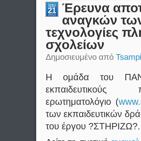
Έρευνα αποτ
Ιαν
21
2013
αναγκών των
τεχνολογίες πλ
σχολείων
Δημοσιευμένο από
Tsampi
Η ομάδα του ΠΑΝ
εκπαιδευτικούς 
ερωτηματολόγιο (
www.s
των εκπαιδευτικών δρά
του έργου ?ΣTΗΡΙΖΩ?.