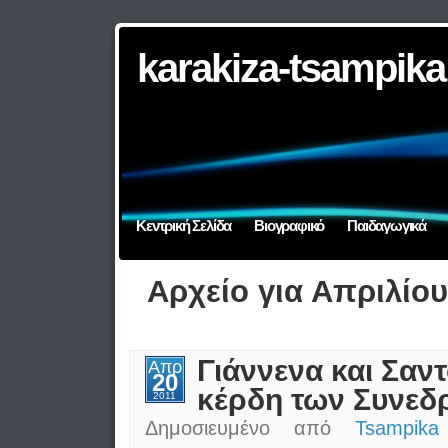
karakiza-tsampika
Κεντρική Σελίδα
Βιογραφικό
Παιδαγωγικά
Αρχείο για Απριλίου
Γιάννενα και Σαντ
Απρ
20
κέρδη των Συνεδ
2011
Δημοσιευμένο από
Tsampika