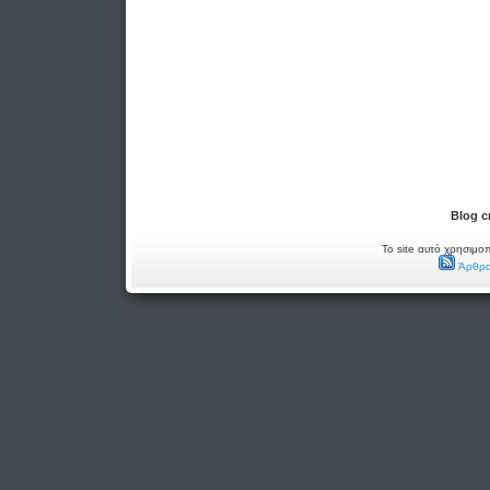
Blog c
Το site αυτό χρησιμοπ
Άρθρα