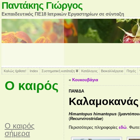
Παντάκης Γιώργος
Εκπαιδευτικός ΠΕ18 Ιατρικών Εργαστηρίων σε σύνταξη
Καλώς ήρθατε!
Index
Συστηματική κατάταξη
Κατάλογος
Βιοκαλλιέργεια
Πηγές
«
Κουκουβάγια
Ο καιρός
ΠΑΝΊΔΑ
Καλαμοκανάς
Himantopus himantopus
(
Ιμαντόπου
(
Recurvirostridae
)
O καιρός
Περισσότερες πληροφορίες
εδώ
. Φωτο
σήμερα