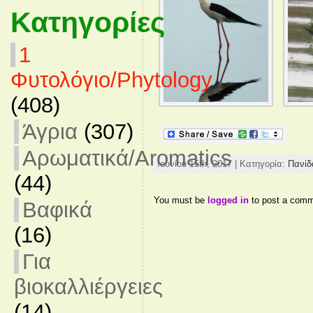
Κατηγορίες
1
Φυτολόγιο/Phytology
(408)
Άγρια
(307)
Αρωματικά/Aromatics
Ιουνίου 15th, 2017 | Κατηγορία:
Πανίδ
(44)
You must be
logged in
to post a comm
Βαφικά
(16)
Για
βιοκαλλιέργειες
(14)