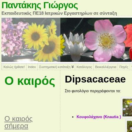
Παντάκης Γιώργος
Εκπαιδευτικός ΠΕ18 Ιατρικών Εργαστηρίων σε σύνταξη
Καλώς ήρθατε!
Index
Συστηματική κατάταξη
Κατάλογος
Βιοκαλλιέργεια
Πηγές
Dipsacaceae
Ο καιρός
Στο φυτολόγιο περιγράφονται τα:
Κουφολάχανο (Knautia )
O καιρός
σήμερα