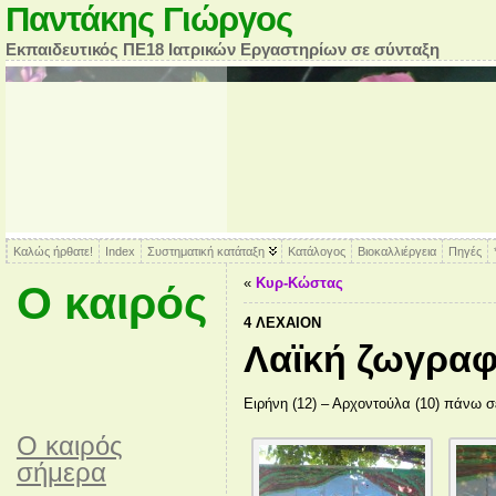
Παντάκης Γιώργος
Εκπαιδευτικός ΠΕ18 Ιατρικών Εργαστηρίων σε σύνταξη
Καλώς ήρθατε!
Index
Συστηματική κατάταξη
Κατάλογος
Βιοκαλλιέργεια
Πηγές
«
Κυρ-Κώστας
Ο καιρός
4 ΛΈΧΑΙΟΝ
Λαϊκή ζωγραφ
Ειρήνη (12) – Αρχοντούλα (10) πάνω σε
O καιρός
σήμερα