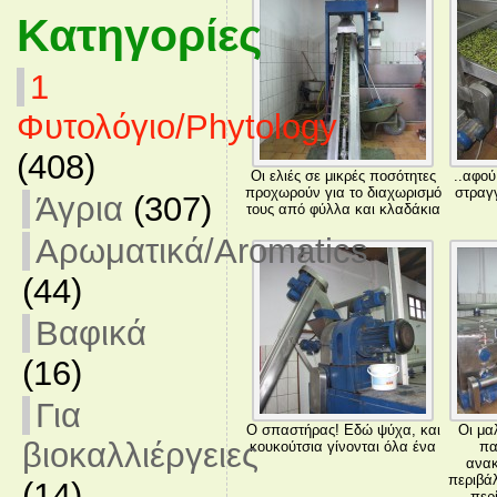
Κατηγορίες
1
Φυτολόγιο/Phytology
(408)
Οι ελιές σε μικρές ποσότητες
..αφού
προχωρούν για το διαχωρισμό
στραγγ
Άγρια
(307)
τους από φύλλα και κλαδάκια
Αρωματικά/Aromatics
(44)
Βαφικά
(16)
Για
Ο σπαστήρας! Εδώ ψύχα, και
Οι μα
βιοκαλλιέργειες
κουκούτσια γίνονται όλα ένα
πα
ανακ
περιβά
(14)
περ