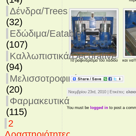
Δένδρα/Trees
(32)
Εδώδιμα/Eatable
(107)
Καλλωπιστικά/Decorative
Το ραφινάρισμα του λαδιού
και να!
(94)
Μελισσοτροφικά
(20)
Νοεμβρίου 23rd, 2010 | Ετικέτες:
ελαιο
Φαρμακευτικά
You must be
logged in
to post a comm
(115)
2
Δραστηριότητες