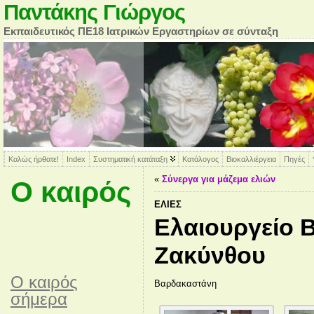
Παντάκης Γιώργος
Εκπαιδευτικός ΠΕ18 Ιατρικών Εργαστηρίων σε σύνταξη
Καλώς ήρθατε!
Index
Συστηματική κατάταξη
Κατάλογος
Βιοκαλλιέργεια
Πηγές
«
Σύνεργα για μάζεμα ελιών
Ο καιρός
ΕΛΙΈΣ
Ελαιουργείο 
Ζακύνθου
O καιρός
Βαρδακαστάνη
σήμερα