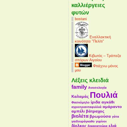
καλλιέργειες
φυτών
bostani
Εναλλακτική
κοινότητα "Πελίτι"
Κιβωτός – Τράπεζα
σπόρων Αιγαίου
Φτιάχνω μόνος
μου
Λέξεις κλειδιά
family
Ανοσολογία
Πουλιά
Καλαμάς
ίριδα
αγκάθι
Φασκόμηλο
αμάραντο
αγριοτριανταφυλλιά
αμπέλι
βάτραχος
βιολέτα
βρωμούσα
γάτα
γαιδουράγκαθο
γυρίνοι
δίολκος
ελιά
δεκαοκτούρα