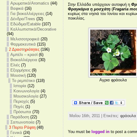
Αρωματικά/Aromatics
(44)
Στην Ελλάδα υπάρχουν αυτοφυή η
Φρ
Βαφικά
(16)
Φραγκάρια η μοσχάτη
(
Fragaria mo
Για βιοκαλλιέργειες
(14)
κυρίως στα νησιά του Ιονίου και κυρ
ποικιλίας.
Δένδρα/Trees
(32)
Εδώδιμα/Eatable
(107)
Καλλωπιστικά/Decorative
(94)
Μελισσοτροφικά
(20)
Φαρμακευτικά
(115)
2 Δραστηριότητες
(196)
Αμπέλι – κρασί
(6)
Βιοκαλλιέργεια
(30)
Ελιές
(7)
Εξορμήσεις
(9)
Μουσική
(120)
Αγρια φράουλα
Το ρεμπέτικο
(118)
Ιστορία
(12)
Κοινωνιολογία
(4)
Μουσικολογία
(27)
Περιοχές
(5)
Πηγές
(1)
Πρόσωπα
(70)
Μαΐου 16th, 2011 | Ετικέτες:
φράουλα
Παράδοση
(22)
Σαπωνοποιία
(7)
3 Πορτο Ράφτη
(48)
You must be
logged in
to post a com
Γενικά
(24)