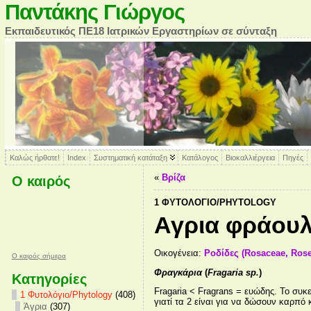
Παντάκης Γιώργος
Εκπαιδευτικός ΠΕ18 Ιατρικών Εργαστηρίων σε σύνταξη
Καλώς ήρθατε!
Index
Συστηματική κατάταξη
Κατάλογος
Βιοκαλλιέργεια
Πηγές
«
Βρίζα
Ο καιρός
1 ΦΥΤΟΛΌΓΙΟ/PHYTOLOGY
Αγρια φράου
Οικογένεια:
Ροδίδες (Rosaceae, Ros
O καιρός σήμερα
Φραγκάρια
(
Fragaria sp.
)
Κατηγορίες
Fragaria < Fragrans = ευώδης. Το συκ
1 Φυτολόγιο/Phytology
(408)
γιατί τα 2 είναι για να δώσουν καρπό
Άγρια
(307)