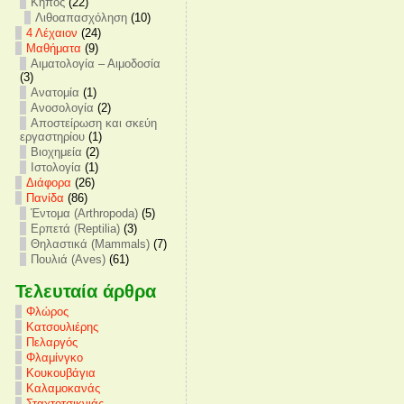
Κήπος
(22)
Λιθοαπασχόληση
(10)
4 Λέχαιον
(24)
Mαθήματα
(9)
Αιματολογία – Αιμοδοσία
(3)
Ανατομία
(1)
Ανοσολογία
(2)
Αποστείρωση και σκεύη
εργαστηρίου
(1)
Βιοχημεία
(2)
Ιστολογία
(1)
Διάφορα
(26)
Πανίδα
(86)
Έντομα (Arthropoda)
(5)
Ερπετά (Reptilia)
(3)
Θηλαστικά (Mammals)
(7)
Πουλιά (Aves)
(61)
Τελευταία άρθρα
Φλώρος
Κατσουλιέρης
Πελαργός
Φλαμίνγκο
Κουκουβάγια
Καλαμοκανάς
Σταχτοτσικνιάς