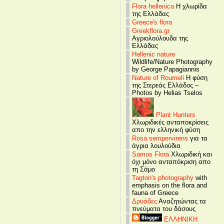
Flora hellenica
Η χλωρίδα
της Ελλάδας
Greece's flora
Greekflora.gr
Αγριολούλουδα της
Ελλάδας
Hellenic nature
Wildlife/Nature Photography
by George Papagiannis
Nature of Roumeli
Η φύση
της Στερεάς Ελλάδος –
Photos by Helias Tselos
Plant Hunters
Χλωριδικές ανταποκρίσεις
απο την ελληνική φύση
Rosa sempervirens
για τα
άγρια λουλούδια
Samos Flora
Χλωριδική και
όχι μόνο ανταπόκριση απο
τη Σάμο
Tagton's photography
with
emphasis on the flora and
fauna of Greece
Δρυάδες
Αναζητώντας τα
πνεύματα του δάσους
ΕΛΛΗΝΙΚΗ