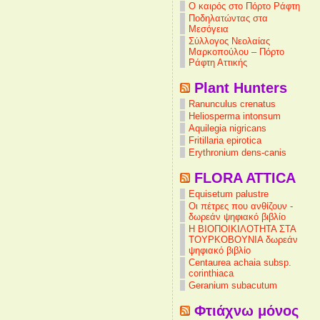
Ο καιρός στο Πόρτο Ράφτη
Ποδηλατώντας στα
Μεσόγεια
Σύλλογος Νεολαίας
Μαρκοπούλου – Πόρτο
Ράφτη Αττικής
Plant Hunters
Ranunculus crenatus
Heliosperma intonsum
Aquilegia nigricans
Fritillaria epirotica
Erythronium dens-canis
FLORA ATTICA
Equisetum palustre
Οι πέτρες που ανθίζουν -
δωρεάν ψηφιακό βιβλίο
Η ΒΙΟΠΟΙΚΙΛΟΤΗΤΑ ΣΤΑ
ΤΟΥΡΚΟΒΟΥΝΙΑ δωρεάν
ψηφιακό βιβλίο
Centaurea achaia subsp.
corinthiaca
Geranium subacutum
Φτιάχνω μόνος