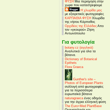
ΦΥΣΗ
Μια περιηγηση στην
χωρα που καταστρεφουμε
Η χλωρίδα μας
με εξαιρετικές φωτογραφίες
ΚΑΡΠΑΘΙΑ ΦΥΣΗ
Χλωρίδα
της νήσου Κάρπαθος
Ορχιδέες της Ελλάδας
Απο
τον «γκουρού» Ζήση
Αντωνόπουλο
Για φυτολογία
botany.cz (αγγλικά)
Αναλυτικά για όλα τα
βότανα.
Dictionary of Botanical
Epithets
Flora Graeca
Gunther's site –
Photos of European Plants
συλλογή από φωτογραφίες
για τα περισσότερα
ευρωπαϊκά βότανα
naturagraeca
ένας οδηγός
για την άγρια ελληνική φύση
The Euro+Med PlantBase
Ονοματολογία και