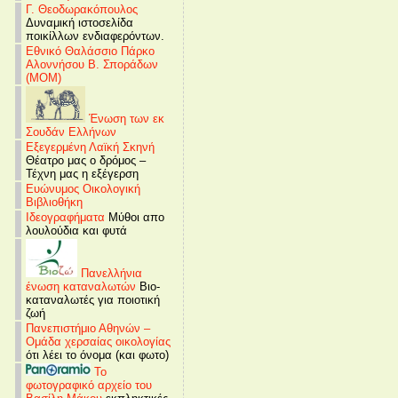
Γ. Θεοδωρακόπουλος
Δυναμική ιστοσελίδα
ποικίλλων ενδιαφερόντων.
Εθνικό Θαλάσσιο Πάρκο
Αλοννήσου Β. Σποράδων
(MOM)
Ένωση των εκ
Σουδάν Ελλήνων
Εξεγερμένη Λαϊκή Σκηνή
Θέατρο μας ο δρόμος –
Τέχνη μας η εξέγερση
Ευώνυμος Οικολογική
Βιβλιοθήκη
Ιδεογραφήματα
Μύθοι απο
λουλούδια και φυτά
Πανελλήνια
ένωση καταναλωτών
Βιο-
καταναλωτές για ποιοτική
ζωή
Πανεπιστήμιο Αθηνών –
Ομάδα χερσαίας οικολογίας
ότι λέει το όνομα (και φωτο)
Το
φωτογραφικό αρχείο του