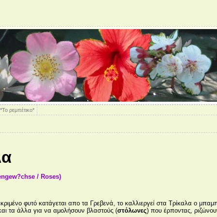
*Το ρεμπέτικο*
λα
engew?chse / Roses)
εκριμένο φυτό κατάγεται απο τα Γρεβενά, το καλλιεργεί στα Τρίκαλα ο μπα
 και τα άλλα για να αμολήσουν βλαστούς (
στόλωνες
) που έρποντας, ριζώνου