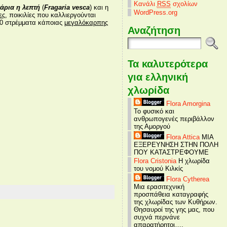
Κανάλι
RSS
σχολίων
άρια η λεπτή
(
Fragaria vesca
) και η
WordPress.org
ες
, ποικιλίες που καλλιεργούνται
00 στρέμματα κάποιας
μεγαλόκαρπης
Αναζήτηση
Τα καλυτερότερα
για ελληνική
χλωρίδα
Flora Amorgina
Το φυσικό και
ανθρωπογενές περιβάλλον
της Αμοργού
Flora Attica
ΜΙΑ
ΕΞΕΡΕΥΝΗΣΗ ΣΤΗΝ ΠΟΛΗ
ΠΟΥ ΚΑΤΑΣΤΡΕΦΟΥΜΕ
Flora Cristonia
Η χλωρίδα
του νομού Κιλκίς
Flora Cytherea
Μια ερασιτεχνική
προσπάθεια καταγραφής
της χλωρίδας των Κυθήρων.
Θησαυροί της γης μας, που
συχνά περνάνε
απαρατήρητοι….