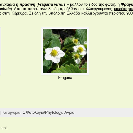
αγκάρια η πρασίνη
(
Fragaria viridis
– μάλλον το είδος της φωτο), η
Φραγκ
schata
). Απο τα παραπάνω 3 είδη προήλθαν οι καλλιεργούμενες,
μικρόκαρπ
ίως στην Κέρκυρα. Σε όλη την υπόλοιπη Ελλάδα καλλιεργούνται περίοπου 90
Fragaria
| Κατηγορία:
1 Φυτολόγιο/Phytology
,
Άγρια
ment.