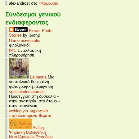
alexandrost στο
Φλαμουριά
Σύνδεσμοι γενικού
ενδιαφέροντος
Flower Photo
Stories
by Ιωσήφ
Homo universalis
φιλολογικό!
IMC
Εναλλακτική
πληροφόρηση
La bastia
Μια
νοσταλγικά θυμωμένη
φωτογραφική περιήγηση
specialeducation.gr
Προσέγγιση στη δυσκολία –
στην αναπηρία, στο άτομο –
στην οικογένεια
weblog για σημαντικά
παραλειπόμενα θέματα
Ανέμη –
Ψηφιακή Βιβλιοθήκη
Νεοελληνικών Σπουδών