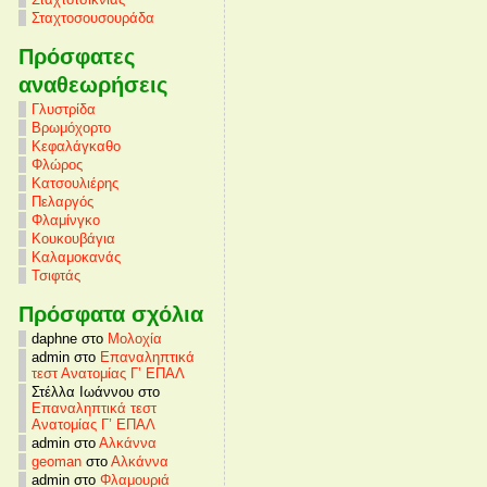
Σταχτοσουσουράδα
Πρόσφατες
αναθεωρήσεις
Γλυστρίδα
Βρωμόχορτο
Κεφαλάγκαθο
Φλώρος
Κατσουλιέρης
Πελαργός
Φλαμίνγκο
Κουκουβάγια
Καλαμοκανάς
Τσιφτάς
Πρόσφατα σχόλια
daphne στο
Μολοχία
admin στο
Επαναληπτικά
τεστ Ανατομίας Γ’ ΕΠΑΛ
Στέλλα Ιωάννου στο
Επαναληπτικά τεστ
Ανατομίας Γ’ ΕΠΑΛ
admin στο
Αλκάννα
geoman
στο
Αλκάννα
admin στο
Φλαμουριά