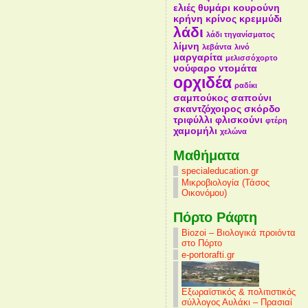
ελιές
θυμάρι
κουρούνη
κρήνη
κρίνος
κρεμμύδι
λάδι
λάδι τηγανίσματος
λίμνη
λεβάντα
λινό
μαργαρίτα
μελισσόχορτο
νούφαρο
ντομάτα
ορχιδέα
ραδίκι
σαμπούκος
σαπούνι
σκαντζόχοιρος
σκόρδο
τριφύλλι
φλισκούνι
φτέρη
χαμομήλι
χελώνα
Mαθήματα
specialeducation.gr
Μικροβιολογία (Τάσος
Οικονόμου)
Πόρτο Ράφτη
Biozoi – Βιολογικά προιόντα
στο Πόρτο
e-portorafti.gr
Εξωραϊστικός & πολιτιστικός
σύλλογος Αυλάκι – Πρασιαί