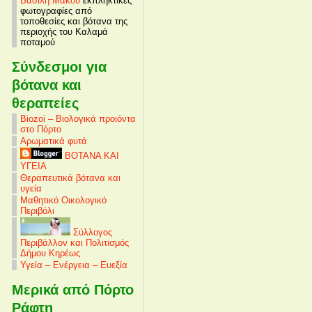
Βασίλη Μάκου
εκπληκτικές
φωτογραφίες από
τοποθεσίες και βότανα της
περιοχής του Καλαμά
ποταμού
Σύνδεσμοι για
βότανα και
θεραπείες
Biozoi – Βιολογικά προιόντα
στο Πόρτο
Αρωματικά φυτά
ΒΟΤΑΝΑ ΚΑΙ
ΥΓΕΙΑ
Θεραπευτικά βότανα και
υγεία
Μαθητικό Οικολογικό
Περιβόλι
Σύλλογος
Περιβάλλον και Πολιτισμός
Δήμου Κηρέως
Υγεία – Ενέργεια – Ευεξία
Μερικά από Πόρτο
Ράφτη