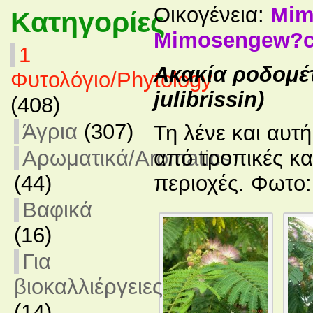
Οικογένεια:
Mim
Κατηγορίες
Mimosengew?c
1
Ακακία ροδομέτ
Φυτολόγιο/Phytology
julibrissin)
(408)
Άγρια
(307)
Τη λένε και αυτ
Αρωματικά/Aromatics
από τροπικές κα
(44)
περιοχές. Φωτο:
Βαφικά
(16)
Για
βιοκαλλιέργειες
(14)