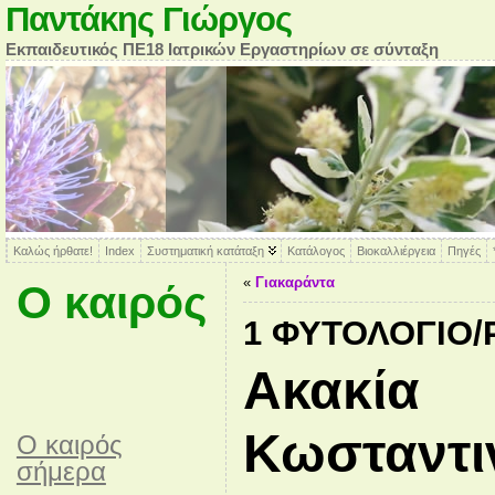
Παντάκης Γιώργος
Εκπαιδευτικός ΠΕ18 Ιατρικών Εργαστηρίων σε σύνταξη
Καλώς ήρθατε!
Index
Συστηματική κατάταξη
Κατάλογος
Βιοκαλλιέργεια
Πηγές
«
Γιακαράντα
Ο καιρός
1 ΦΥΤΟΛΌΓΙΟ
Ακακία
Κωσταντ
O καιρός
σήμερα