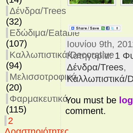
Δένδρα/Trees
(32)
Εδώδιμα/Eatable
(107)
Ιουνίου 9th, 201
Καλλωπιστικά/Decorative
Κατηγορία:
1 Φυ
(94)
Δένδρα/Trees
,
Μελισσοτροφικά
Καλλωπιστικά/D
(20)
Φαρμακευτικά
You must be
log
(115)
comment.
2
Δραστηριότητες