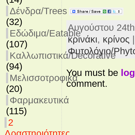
Δένδρα/Trees
(32)
Αυγούστου 24th,
Εδώδιμα/Eatable
κρινάκι
,
κρίνος
|
(107)
Φυτολόγιο/Phyt
Καλλωπιστικά/Decorative
(94)
You must be
log
Μελισσοτροφικά
comment.
(20)
Φαρμακευτικά
(115)
2
Δραστηριότητες