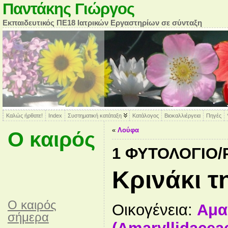
Παντάκης Γιώργος
Εκπαιδευτικός ΠΕ18 Ιατρικών Εργαστηρίων σε σύνταξη
Καλώς ήρθατε!
Index
Συστηματική κατάταξη
Κατάλογος
Βιοκαλλιέργεια
Πηγές
«
Λούφα
Ο καιρός
1 ΦΥΤΟΛΌΓΙΟ
Κρινάκι 
O καιρός
Οικογένεια:
Αμα
σήμερα