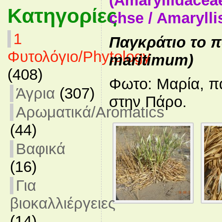
(Amaryllidacea
Κατηγορίες
chse / Amarylli
1
Παγκράτιο το π
Φυτολόγιο/Phytology
maritimum)
(408)
Φωτο: Μαρία, π
Άγρια
(307)
στην Πάρο.
Αρωματικά/Aromatics
(44)
Βαφικά
(16)
Για
βιοκαλλιέργειες
(14)