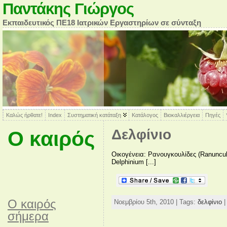
Παντάκης Γιώργος
Εκπαιδευτικός ΠΕ18 Ιατρικών Εργαστηρίων σε σύνταξη
Καλώς ήρθατε!
Index
Συστηματική κατάταξη
Κατάλογος
Βιοκαλλιέργεια
Πηγές
Δελφίνιο
Ο καιρός
Οικογένεια: Ρανουγκουλίδες (Ranuncu
Delphinium [...]
O καιρός
Νοεμβρίου 5th, 2010 | Tags:
δελφίνιο
|
σήμερα