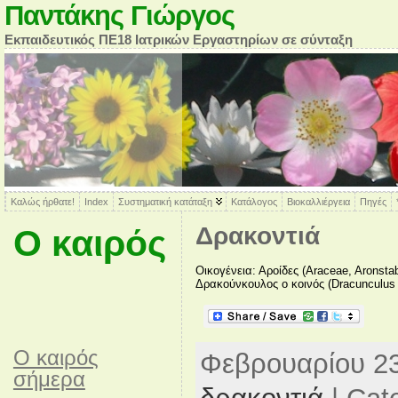
Παντάκης Γιώργος
Εκπαιδευτικός ΠΕ18 Ιατρικών Εργαστηρίων σε σύνταξη
Καλώς ήρθατε!
Index
Συστηματική κατάταξη
Κατάλογος
Βιοκαλλιέργεια
Πηγές
Δρακοντιά
Ο καιρός
Οικογένεια: Αροίδες (Araceae, Aronst
Δρακούνκουλος ο κοινός (Dracunculus [
O καιρός
Φεβρουαρίου 23r
σήμερα