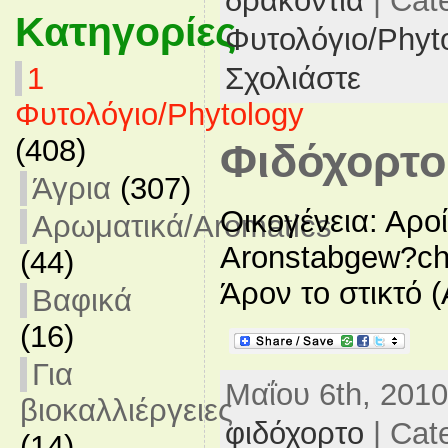
δρακοντιά
| Cat
Κατηγορίες
Φυτολόγιο/Phyt
Σχολιάστε
1
Φυτολόγιο/Phytology
(408)
Φιδόχορτο
Άγρια
(307)
Οικογένεια: Αρο
Αρωματικά/Aromatics
Aronstabgew?ch
(44)
Άρον το στικτό (
Βαφικά
(16)
Για
Μαΐου 6th, 2010
βιοκαλλιέργειες
φιδόχορτο
| Cat
(14)