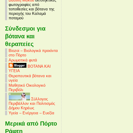
Βασίλη Μάκου
εκπληκτικές
φωτογραφίες από
τοποθεσίες και βότανα της
περιοχής του Καλαμά
ποταμού
Σύνδεσμοι για
βότανα και
θεραπείες
Biozoi – Βιολογικά προιόντα
στο Πόρτο
Αρωματικά φυτά
ΒΟΤΑΝΑ ΚΑΙ
ΥΓΕΙΑ
Θεραπευτικά βότανα και
υγεία
Μαθητικό Οικολογικό
Περιβόλι
Σύλλογος
Περιβάλλον και Πολιτισμός
Δήμου Κηρέως
Υγεία – Ενέργεια – Ευεξία
Μερικά από Πόρτο
Ράφτη