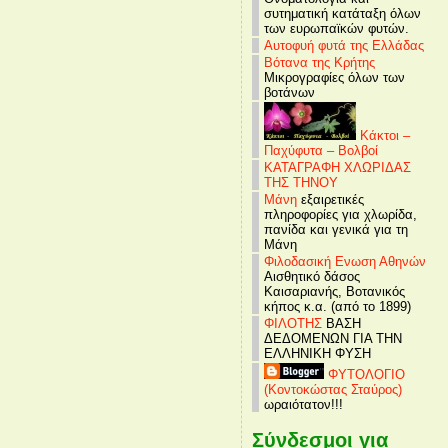
συτηματική κατάταξη όλων
των ευρωπαϊκών φυτών.
Αυτοφυή φυτά της Ελλάδας
Βότανα της Κρήτης
Μικρογραφίες όλων των
βοτάνων
Κάκτοι –
Παχύφυτα – Βολβοί
ΚΑΤΑΓΡΑΦΗ ΧΛΩΡΙΔΑΣ
ΤΗΣ ΤΗΝΟΥ
Μάνη
εξαιρετικές
πληροφορίες για χλωρίδα,
πανίδα και γενικά για τη
Μάνη
Φιλοδασική Ενωση Αθηνών
Αισθητικό δάσος
Καισαριανής, Βοτανικός
κήπος κ.α. (από το 1899)
ΦΙΛΟΤΗΣ
ΒΑΣΗ
ΔΕΔΟΜΕΝΩΝ ΓΙΑ ΤΗΝ
ΕΛΛΗΝΙΚΗ ΦΥΣΗ
ΦΥΤΟΛΟΓΙΟ
(Κοντοκώστας Σταύρος)
ωραιότατον!!!
Σύνδεσμοι για