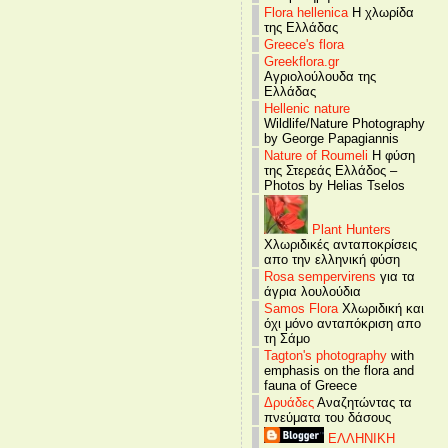
Flora hellenica
Η χλωρίδα
της Ελλάδας
Greece's flora
Greekflora.gr
Αγριολούλουδα της
Ελλάδας
Hellenic nature
Wildlife/Nature Photography
by George Papagiannis
Nature of Roumeli
Η φύση
της Στερεάς Ελλάδος –
Photos by Helias Tselos
Plant Hunters
Χλωριδικές ανταποκρίσεις
απο την ελληνική φύση
Rosa sempervirens
για τα
άγρια λουλούδια
Samos Flora
Χλωριδική και
όχι μόνο ανταπόκριση απο
τη Σάμο
Tagton's photography
with
emphasis on the flora and
fauna of Greece
Δρυάδες
Αναζητώντας τα
πνεύματα του δάσους
ΕΛΛΗΝΙΚΗ