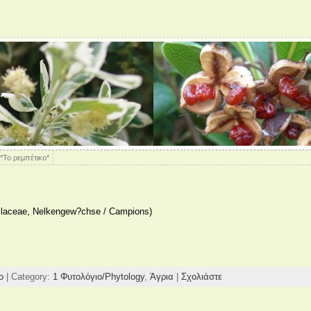
*Το ρεμπέτικο*
llaceae, Nelkengew?chse / Campions)
ο
| Category:
1 Φυτολόγιο/Phytology
,
Άγρια
|
Σχολιάστε