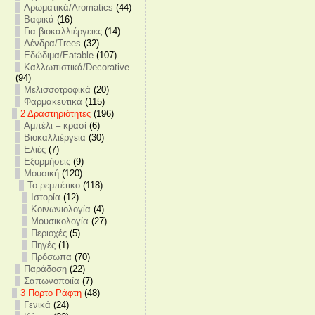
Αρωματικά/Aromatics
(44)
Βαφικά
(16)
Για βιοκαλλιέργειες
(14)
Δένδρα/Trees
(32)
Εδώδιμα/Eatable
(107)
Καλλωπιστικά/Decorative
(94)
Μελισσοτροφικά
(20)
Φαρμακευτικά
(115)
2 Δραστηριότητες
(196)
Αμπέλι – κρασί
(6)
Βιοκαλλιέργεια
(30)
Ελιές
(7)
Εξορμήσεις
(9)
Μουσική
(120)
Το ρεμπέτικο
(118)
Ιστορία
(12)
Κοινωνιολογία
(4)
Μουσικολογία
(27)
Περιοχές
(5)
Πηγές
(1)
Πρόσωπα
(70)
Παράδοση
(22)
Σαπωνοποιία
(7)
3 Πορτο Ράφτη
(48)
Γενικά
(24)