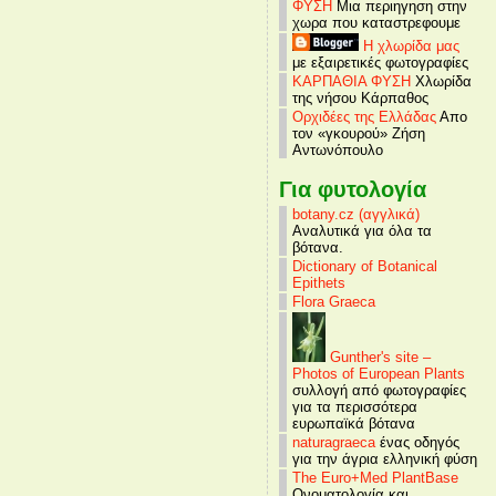
ΦΥΣΗ
Μια περιηγηση στην
χωρα που καταστρεφουμε
Η χλωρίδα μας
με εξαιρετικές φωτογραφίες
ΚΑΡΠΑΘΙΑ ΦΥΣΗ
Χλωρίδα
της νήσου Κάρπαθος
Ορχιδέες της Ελλάδας
Απο
τον «γκουρού» Ζήση
Αντωνόπουλο
Για φυτολογία
botany.cz (αγγλικά)
Αναλυτικά για όλα τα
βότανα.
Dictionary of Botanical
Epithets
Flora Graeca
Gunther's site –
Photos of European Plants
συλλογή από φωτογραφίες
για τα περισσότερα
ευρωπαϊκά βότανα
naturagraeca
ένας οδηγός
για την άγρια ελληνική φύση
The Euro+Med PlantBase
Ονοματολογία και