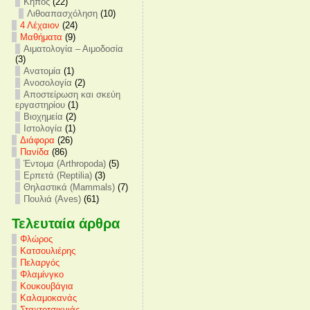
Κήπος
(22)
Λιθοαπασχόληση
(10)
4 Λέχαιον
(24)
Mαθήματα
(9)
Αιματολογία – Αιμοδοσία
(3)
Ανατομία
(1)
Ανοσολογία
(2)
Αποστείρωση και σκεύη
εργαστηρίου
(1)
Βιοχημεία
(2)
Ιστολογία
(1)
Διάφορα
(26)
Πανίδα
(86)
Έντομα (Arthropoda)
(5)
Ερπετά (Reptilia)
(3)
Θηλαστικά (Mammals)
(7)
Πουλιά (Aves)
(61)
Τελευταία άρθρα
Φλώρος
Κατσουλιέρης
Πελαργός
Φλαμίνγκο
Κουκουβάγια
Καλαμοκανάς
Σταχτοτσικνιάς