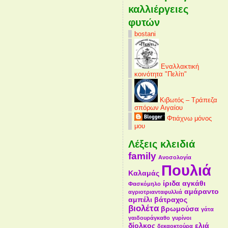
καλλιέργειες
φυτών
bostani
Εναλλακτική
κοινότητα "Πελίτι"
Κιβωτός – Τράπεζα
σπόρων Αιγαίου
Φτιάχνω μόνος
μου
Λέξεις κλειδιά
family
Ανοσολογία
Πουλιά
Καλαμάς
ίριδα
αγκάθι
Φασκόμηλο
αμάραντο
αγριοτριανταφυλλιά
αμπέλι
βάτραχος
βιολέτα
βρωμούσα
γάτα
γαιδουράγκαθο
γυρίνοι
δίολκος
ελιά
δεκαοκτούρα