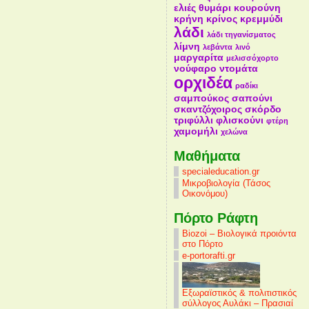
ελιές
θυμάρι
κουρούνη
κρήνη
κρίνος
κρεμμύδι
λάδι
λάδι τηγανίσματος
λίμνη
λεβάντα
λινό
μαργαρίτα
μελισσόχορτο
νούφαρο
ντομάτα
ορχιδέα
ραδίκι
σαμπούκος
σαπούνι
σκαντζόχοιρος
σκόρδο
τριφύλλι
φλισκούνι
φτέρη
χαμομήλι
χελώνα
Mαθήματα
specialeducation.gr
Μικροβιολογία (Τάσος
Οικονόμου)
Πόρτο Ράφτη
Biozoi – Βιολογικά προιόντα
στο Πόρτο
e-portorafti.gr
Εξωραϊστικός & πολιτιστικός
σύλλογος Αυλάκι – Πρασιαί