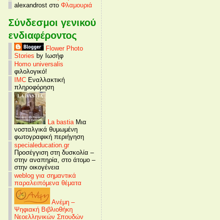
alexandrost στο
Φλαμουριά
Σύνδεσμοι γενικού
ενδιαφέροντος
Flower Photo
Stories
by Ιωσήφ
Homo universalis
φιλολογικό!
IMC
Εναλλακτική
πληροφόρηση
La bastia
Μια
νοσταλγικά θυμωμένη
φωτογραφική περιήγηση
specialeducation.gr
Προσέγγιση στη δυσκολία –
στην αναπηρία, στο άτομο –
στην οικογένεια
weblog για σημαντικά
παραλειπόμενα θέματα
Ανέμη –
Ψηφιακή Βιβλιοθήκη
Νεοελληνικών Σπουδών