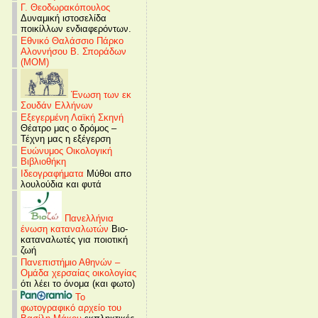
Γ. Θεοδωρακόπουλος
Δυναμική ιστοσελίδα
ποικίλλων ενδιαφερόντων.
Εθνικό Θαλάσσιο Πάρκο
Αλοννήσου Β. Σποράδων
(MOM)
Ένωση των εκ
Σουδάν Ελλήνων
Εξεγερμένη Λαϊκή Σκηνή
Θέατρο μας ο δρόμος –
Τέχνη μας η εξέγερση
Ευώνυμος Οικολογική
Βιβλιοθήκη
Ιδεογραφήματα
Μύθοι απο
λουλούδια και φυτά
Πανελλήνια
ένωση καταναλωτών
Βιο-
καταναλωτές για ποιοτική
ζωή
Πανεπιστήμιο Αθηνών –
Ομάδα χερσαίας οικολογίας
ότι λέει το όνομα (και φωτο)
Το
φωτογραφικό αρχείο του