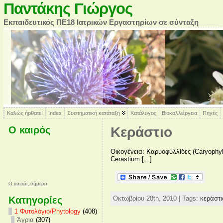
Παντάκης Γιώργος
Εκπαιδευτικός ΠΕ18 Ιατρικών Εργαστηρίων σε σύνταξη
Καλώς ήρθατε!
Index
Συστηματική κατάταξη
Κατάλογος
Βιοκαλλιέργεια
Πηγές
Ο καιρός
Κεράστιο
Οικογένεια: Καρυοφυλλίδες (Caryophy
Cerastium [...]
O καιρός σήμερα
Κατηγορίες
Οκτωβρίου 28th, 2010 | Tags:
κεράστι
1 Φυτολόγιο/Phytology
(408)
Άγρια
(307)