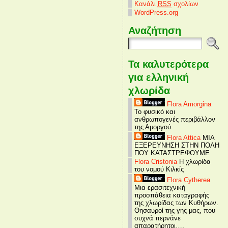
Κανάλι
RSS
σχολίων
WordPress.org
Αναζήτηση
Τα καλυτερότερα
για ελληνική
χλωρίδα
Flora Amorgina
Το φυσικό και
ανθρωπογενές περιβάλλον
της Αμοργού
Flora Attica
ΜΙΑ
ΕΞΕΡΕΥΝΗΣΗ ΣΤΗΝ ΠΟΛΗ
ΠΟΥ ΚΑΤΑΣΤΡΕΦΟΥΜΕ
Flora Cristonia
Η χλωρίδα
του νομού Κιλκίς
Flora Cytherea
Μια ερασιτεχνική
προσπάθεια καταγραφής
της χλωρίδας των Κυθήρων.
Θησαυροί της γης μας, που
συχνά περνάνε
απαρατήρητοι….