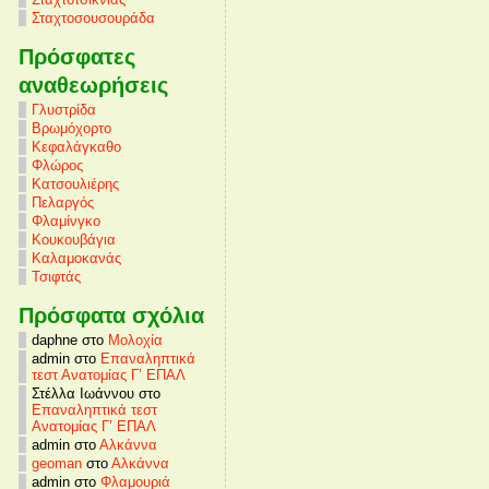
Σταχτοσουσουράδα
Πρόσφατες
αναθεωρήσεις
Γλυστρίδα
Βρωμόχορτο
Κεφαλάγκαθο
Φλώρος
Κατσουλιέρης
Πελαργός
Φλαμίνγκο
Κουκουβάγια
Καλαμοκανάς
Τσιφτάς
Πρόσφατα σχόλια
daphne στο
Μολοχία
admin στο
Επαναληπτικά
τεστ Ανατομίας Γ’ ΕΠΑΛ
Στέλλα Ιωάννου στο
Επαναληπτικά τεστ
Ανατομίας Γ’ ΕΠΑΛ
admin στο
Αλκάννα
geoman
στο
Αλκάννα
admin στο
Φλαμουριά