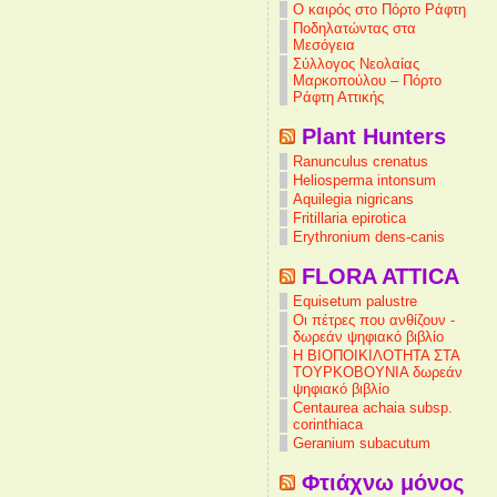
Ο καιρός στο Πόρτο Ράφτη
Ποδηλατώντας στα
Μεσόγεια
Σύλλογος Νεολαίας
Μαρκοπούλου – Πόρτο
Ράφτη Αττικής
Plant Hunters
Ranunculus crenatus
Heliosperma intonsum
Aquilegia nigricans
Fritillaria epirotica
Erythronium dens-canis
FLORA ATTICA
Equisetum palustre
Οι πέτρες που ανθίζουν -
δωρεάν ψηφιακό βιβλίο
Η ΒΙΟΠΟΙΚΙΛΟΤΗΤΑ ΣΤΑ
ΤΟΥΡΚΟΒΟΥΝΙΑ δωρεάν
ψηφιακό βιβλίο
Centaurea achaia subsp.
corinthiaca
Geranium subacutum
Φτιάχνω μόνος