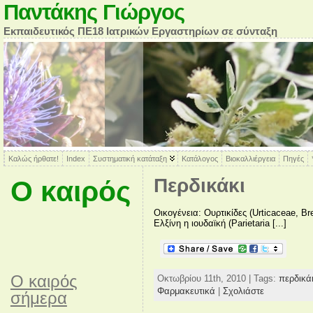
Παντάκης Γιώργος
Εκπαιδευτικός ΠΕ18 Ιατρικών Εργαστηρίων σε σύνταξη
Καλώς ήρθατε!
Index
Συστηματική κατάταξη
Κατάλογος
Βιοκαλλιέργεια
Πηγές
Περδικάκι
Ο καιρός
Οικογένεια: Ουρτικίδες (Urticaceae, B
Ελξίνη η ιουδαϊκή (Parietaria [...]
O καιρός
Οκτωβρίου 11th, 2010 | Tags:
περδικά
Φαρμακευτικά
|
Σχολιάστε
σήμερα