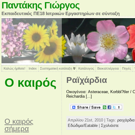
Παντάκης Γιώργος
Εκπαιδευτικός ΠΕ18 Ιατρικών Εργαστηρίων σε σύνταξη
Καλώς ήρθατε!
Index
Συστηματική κατάταξη
Κατάλογος
Βιοκαλλιέργεια
Πηγές
Ραϊχάρδια
Ο καιρός
Οικογένεια: Asteraceae, Korbbl?tler /
Reichardia [...]
O καιρός
Απριλίου 21st, 2010 | Tags:
ραιχάρδια
Εδώδιμα/Eatable
|
Σχολιάστε
σήμερα