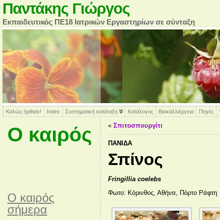
Παντάκης Γιώργος
Εκπαιδευτικός ΠΕ18 Ιατρικών Εργαστηρίων σε σύνταξη
Καλώς ήρθατε!
Index
Συστηματική κατάταξη
Κατάλογος
Βιοκαλλιέργεια
Πηγές
«
Σπιτοσπουργίτι
Ο καιρός
ΠΑΝΊΔΑ
Σπίνος
Fringillia coelebs
Φωτο: Κόρινθος, Αθήνα, Πόρτο Ράφτη
O καιρός
σήμερα