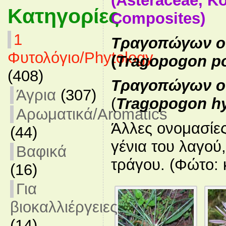
(Asteraceae, Ko
Κατηγορίες
Composites
)
1
Τραγοπώγων ο
Φυτολόγιο/Phytology
(
Tragopogon po
(408)
Τραγοπώγων ο 
Άγρια
(307)
(
Tragopogon h
Αρωματικά/Aromatics
Άλλες ονομασίες
(44)
γένια του λαγού,
Βαφικά
τράγου. (Φώτο:
(16)
Για
βιοκαλλιέργειες
(14)