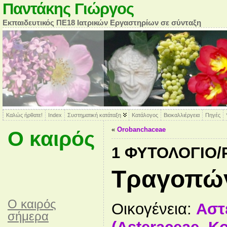
Παντάκης Γιώργος
Εκπαιδευτικός ΠΕ18 Ιατρικών Εργαστηρίων σε σύνταξη
Καλώς ήρθατε!
Index
Συστηματική κατάταξη
Κατάλογος
Βιοκαλλιέργεια
Πηγές
«
Οrobanchaceae
Ο καιρός
1 ΦΥΤΟΛΌΓΙΟ
Τραγοπώ
O καιρός
Οικογένεια:
Αστ
σήμερα