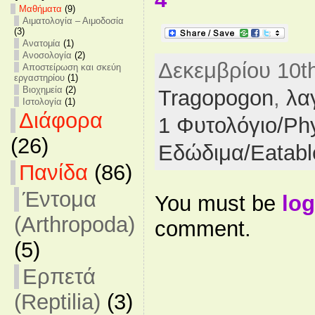
Mαθήματα
(9)
Αιματολογία – Αιμοδοσία
(3)
Ανατομία
(1)
Ανοσολογία
(2)
Δεκεμβρίου 10th
Αποστείρωση και σκεύη
εργαστηρίου
(1)
Βιοχημεία
(2)
Tragopogon
,
λα
Ιστολογία
(1)
Διάφορα
1 Φυτολόγιο/Ph
(26)
Εδώδιμα/Eatabl
Πανίδα
(86)
Έντομα
You must be
log
(Arthropoda)
comment.
(5)
Ερπετά
(Reptilia)
(3)