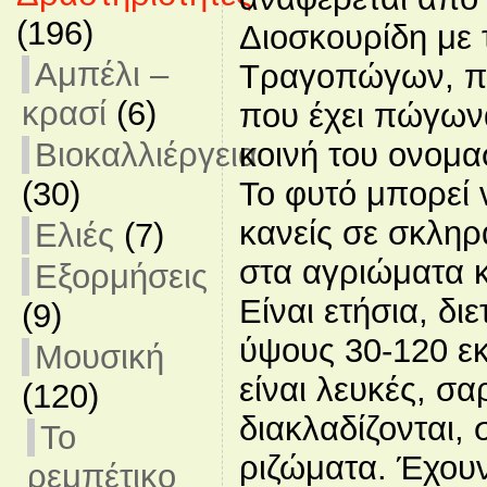
(196)
Διοσκουρίδη με 
Αμπέλι –
Τραγοπώγων, πο
κρασί
(6)
που έχει πώγωνα
κοινή του ονομα
Βιοκαλλιέργεια
Το φυτό μπορεί 
(30)
κανείς σε σκληρ
Ελιές
(7)
στα αγριώματα κ
Εξορμήσεις
Είναι ετήσια, δι
(9)
ύψους 30-120 εκ.
Μουσική
είναι λευκές, σ
(120)
διακλαδίζονται, 
Το
ριζώματα. Έχουν
ρεμπέτικο