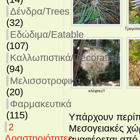
Δένδρα/Trees
(32)
Τραγοπ
Εδώδιμα/Eatable
(107)
Καλλωπιστικά/Decorative
(94)
Μελισσοτροφικά
(20)
κλέφτες!!
Φαρμακευτικά
(115)
Υπάρχουν περίπο
2
Μεσογειακές χώ
Δραστηριότητες
αναφέρεται από 