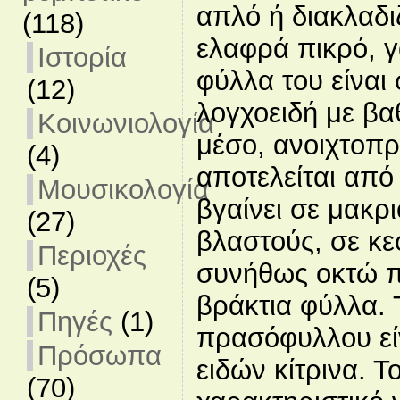
απλό ή διακλαδι
(118)
ελαφρά πικρό, 
Ιστορία
φύλλα του είναι
(12)
λογχοειδή με β
Κοινωνιολογία
μέσο, ανοιχτοπρ
(4)
αποτελείται από
Μουσικολογία
βγαίνει σε μακρ
(27)
βλαστούς, σε κε
Περιοχές
συνήθως οκτώ π
(5)
βράκτια φύλλα. 
Πηγές
(1)
πρασόφυλλου εί
Πρόσωπα
ειδών κίτρινα. Τ
(70)