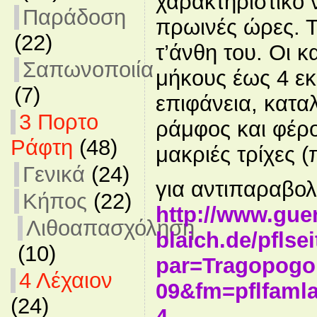
χαρακτηριστικό ν
Παράδοση
πρωινές ώρες. Τ
(22)
τ’άνθη του. Οι κ
Σαπωνοποιία
μήκους έως 4 εκ
(7)
επιφάνεια, κατα
3 Πορτο
ράμφος και φέρο
Ράφτη
(48)
μακριές τρίχες 
Γενικά
(24)
για αντιπαραβολ
Κήπος
(22)
http://www.gue
Λιθοαπασχόληση
blaich.de/pflse
(10)
par=Tragopogon
4 Λέχαιον
09&fm=pflfamla
(24)
4