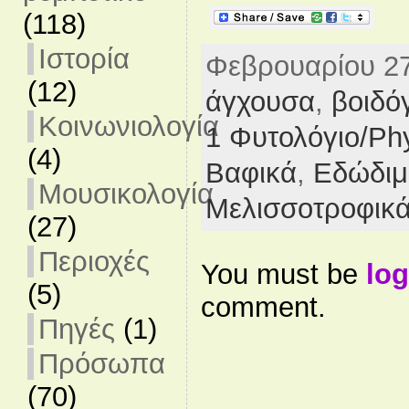
(118)
Ιστορία
Φεβρουαρίου 27t
(12)
άγχουσα
,
βοιδ
Κοινωνιολογία
1 Φυτολόγιο/Ph
(4)
Βαφικά
,
Εδώδιμ
Μουσικολογία
Μελισσοτροφικ
(27)
Περιοχές
You must be
log
(5)
comment.
Πηγές
(1)
Πρόσωπα
(70)