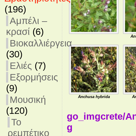
(196)
Αμπέλι –
κρασί
(6)
An
Βιοκαλλιέργεια
(30)
Ελιές
(7)
Εξορμήσεις
(9)
Μουσική
Anchusa hybrida
A
(120)
go_imgcrete/An
Το
g
ρεμπέτικο