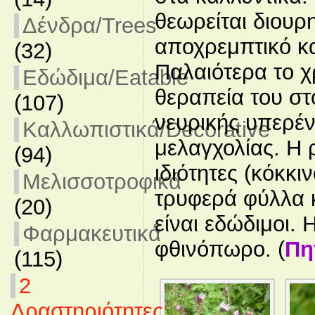
θεωρείται διουρ
Δένδρα/Trees
αποχρεμπτικό κα
(32)
Παλαιότερα το χ
Εδώδιμα/Eatable
θεραπεία του στ
(107)
νευρικής υπερέν
Καλλωπιστικά/Decorative
μελαγχολίας. Η ρ
(94)
ιδιότητες (κόκκι
Μελισσοτροφικά
τρυφερά φύλλα κ
(20)
είναι εδώδιμοι. 
Φαρμακευτικά
φθινόπωρο. (
Πη
(115)
2
Δραστηριότητες