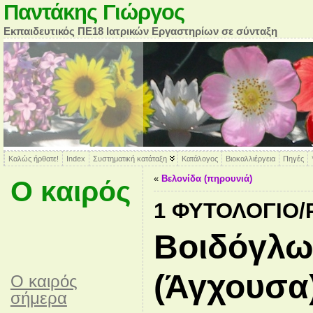
Παντάκης Γιώργος
Εκπαιδευτικός ΠΕ18 Ιατρικών Εργαστηρίων σε σύνταξη
Καλώς ήρθατε!
Index
Συστηματική κατάταξη
Κατάλογος
Βιοκαλλιέργεια
Πηγές
«
Βελονίδα (πηρουνιά)
Ο καιρός
1 ΦΥΤΟΛΌΓΙΟ
Βοιδόγλ
(Άγχουσα
O καιρός
σήμερα