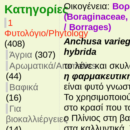
Οικογένεια:
Βορ
Κατηγορίες
(Boraginaceae
1
/ Borrages)
Φυτολόγιο/Phytology
Anchusa varieg
(408)
hybrida
Άγρια
(307)
Αρωματικά/Aromatics
το λένε και σκ
(44)
η φαρμακευτικ
είναι φυτό γνωσ
Βαφικά
Το χρησιμοποιού
(16)
στο κρασί που τ
Για
ο Πλίνιος στη β
βιοκαλλιέργειες
στα καλλυντικά.
(14)