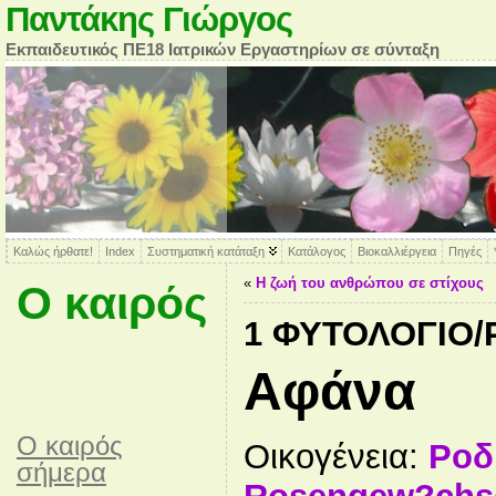
Παντάκης Γιώργος
Εκπαιδευτικός ΠΕ18 Ιατρικών Εργαστηρίων σε σύνταξη
Καλώς ήρθατε!
Index
Συστηματική κατάταξη
Κατάλογος
Βιοκαλλιέργεια
Πηγές
«
Η ζωή του ανθρώπου σε στίχους
Ο καιρός
1 ΦΥΤΟΛΌΓΙΟ
Αφάνα
O καιρός
Οικογένεια:
Ροδ
σήμερα