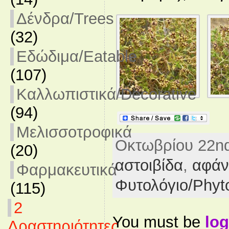
Δένδρα/Trees
(32)
Εδώδιμα/Eatable
(107)
Καλλωπιστικά/Decorative
(94)
Μελισσοτροφικά
Οκτωβρίου 22nd,
(20)
αστοιβίδα
,
αφάν
Φαρμακευτικά
Φυτολόγιο/Phyt
(115)
2
You must be
log
Δραστηριότητες