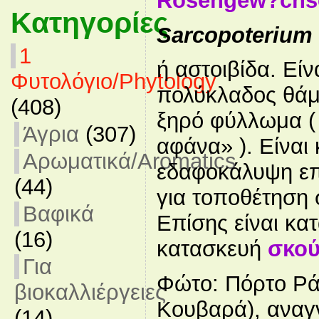
Rosengew?chse
Κατηγορίες
Sarcopoterium
1
ή αστοιβίδα. Εί
Φυτολόγιο/Phytology
πολύκλαδος θάμ
(408)
ξηρό φύλλωμα ( 
Άγρια
(307)
αφάνα» ). Είναι
Αρωματικά/Aromatics
εδαφοκάλυψη επ
(44)
για τοποθέτηση
Βαφικά
Επίσης είναι κα
(16)
κατασκευή
σκο
Για
Φώτο: Πόρτο Ρά
βιοκαλλιέργειες
Κουβαρά), αναγ
(14)