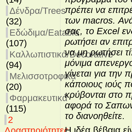
πρέπει να επιτρ
Δένδρα/Trees
των macros. Ανά
(32)
σας, το Excel εν
Εδώδιμα/Eatable
ρωτήσει αν επιτ
(107)
να μη ρωτήσει τί
Καλλωπιστικά/Decorative
μόνιμα απενεργ
(94)
γίνεται για την
Μελισσοτροφικά
κάποιους ιούς π
(20)
κρύβονται στο 
Φαρμακευτικά
αφορά το Σαπων
(115)
το διανοηθείτε
.
2
Η ιδέα βέβαια ε
Δραστηριότητες