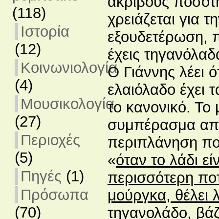
ακριβούς ποσό
(118)
χρειάζεται για τ
Ιστορία
εξουδετέρωση, π
(12)
έχεις τηγανόλαδ
Κοινωνιολογία
Ο Γιάννης λέει ό
(4)
ελαιόλαδο έχει τ
Μουσικολογία
το κανονικό. Το
(27)
συμπέρασμα απο 
Περιοχές
περιπλάνηση που
(5)
«
όταν το λάδι εί
Πηγές
(1)
περισσότερη ποτ
Πρόσωπα
μούργκα, θέλει λ
(70)
τηγανολάδο, βάζ