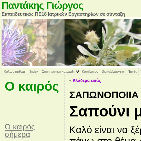
Παντάκης Γιώργος
Εκπαιδευτικός ΠΕ18 Ιατρικών Εργαστηρίων σε σύνταξη
Καλώς ήρθατε!
Index
Συστηματική κατάταξη
Κατάλογος
Βιοκαλλιέργεια
Πηγές
«
Κλάδεμα ελιάς
Ο καιρός
ΣΑΠΩΝΟΠΟΙΊΑ
Σαπούνι μ
O καιρός
Καλό είναι να ξέ
σήμερα