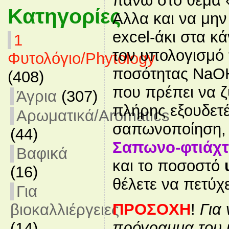
πάνω στο θέμα 
Κατηγορίες
Αλλα και να μην
excel-άκι στα κά
1
τον υπολογισμό
Φυτολόγιο/Phytology
ποσότητας NaOH
(408)
που πρέπει να ζυ
Άγρια
(307)
πλήρης εξουδετ
Αρωματικά/Aromatics
σαπωνοποίηση, ρ
(44)
Σαπωνο-φτιάχ
Βαφικά
και το ποσοστό
(16)
θέλετε να πετύχε
Για
ΠΡΟΣΟΧΗ
!
Για 
βιοκαλλιέργειες
πρόγραμμα του 
(14)