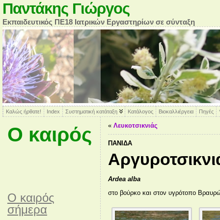
Παντάκης Γιώργος
Εκπαιδευτικός ΠΕ18 Ιατρικών Εργαστηρίων σε σύνταξη
Καλώς ήρθατε!
Index
Συστηματική κατάταξη
Κατάλογος
Βιοκαλλιέργεια
Πηγές
«
Λευκοτσικνιάς
Ο καιρός
ΠΑΝΊΔΑ
Αργυροτσικνι
Ardea alba
στο βούρκο και στον υγρότοπο Βραυρ
O καιρός
σήμερα