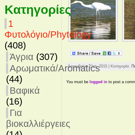
Κατηγορίες
1
Φυτολόγιο/Phytology
(408)
Άγρια
(307)
Αρωματικά/Aromatics
Δεκεμβρίου 21st, 2015 | Κατηγορία:
Π
(44)
You must be
logged in
to post a comm
Βαφικά
(16)
Για
βιοκαλλιέργειες
(14)