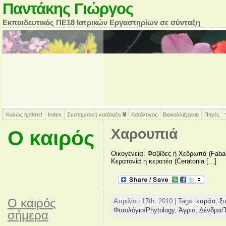
Παντάκης Γιώργος
Εκπαιδευτικός ΠΕ18 Ιατρικών Εργαστηρίων σε σύνταξη
Καλώς ήρθατε!
Index
Συστηματική κατάταξη
Κατάλογος
Βιοκαλλιέργεια
Πηγές
Χαρουπιά
Ο καιρός
Οικογένεια: Φαβίδες ή Χεδρωπά (Fabac
Κερατονία η κερατέα (Ceratonia [...]
O καιρός
Απριλίου 17th, 2010 | Tags:
καράτι
,
ξ
Φυτολόγιο/Phytology
,
Άγρια
,
Δένδρα/
σήμερα