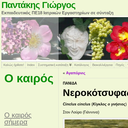
Παντάκης Γιώργος
Εκπαιδευτικός ΠΕ18 Ιατρικών Εργαστηρίων σε σύνταξη
Καλώς ήρθατε!
Index
Συστηματική κατάταξη
Κατάλογος
Βιοκαλλιέργεια
Πηγές
«
Αγαπόρνις
Ο καιρός
ΠΑΝΊΔΑ
Νεροκότσυφα
Cinclus cinclus
(
Κίγκλος o γνήσιος
)
Στον Λούρο (Γιάννινα)
O καιρός
σήμερα