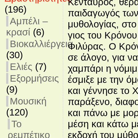
Κένταυρος, θερα
(196)
παιδαγωγός των
Αμπέλι –
μυθολογίας, στο
κρασί
(6)
γιος του Κρόνου
Βιοκαλλιέργεια
Φιλύρας. Ο Κρό
(30)
σε άλογο, για ν
Ελιές
(7)
χαμπάρι η νόμιμ
Εξορμήσεις
έσμιξε με την 
(9)
και γέννησε το 
Μουσική
παράξενο, διαφο
(120)
και πάνω με μο
Το
μέση και κάτω μ
ρεμπέτικο
εκδοχή του μύθο