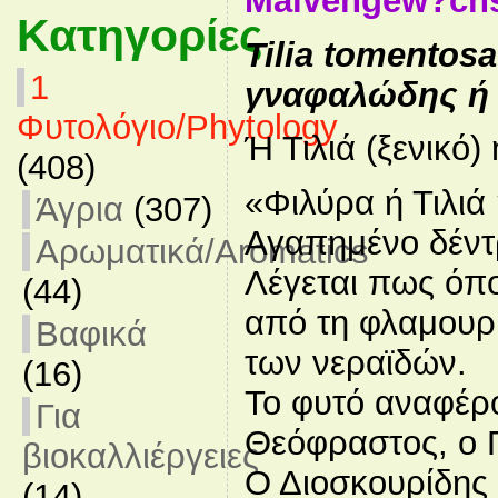
Malvengew?chs
Κατηγορίες
Tilia tomentosa
1
γναφαλώδης ή
Φυτολόγιο/Phytology
Ή Τιλιά (ξενικό)
(408)
«Φιλύρα ή Τιλιά
Άγρια
(307)
Αγαπημένο δέντ
Αρωματικά/Aromatics
Λέγεται πως όπο
(44)
από τη φλαμουρ
Βαφικά
των νεραϊδών.
(16)
Το φυτό αναφέρ
Για
Θεόφραστος, ο Πλ
βιοκαλλιέργειες
Ο Διοσκουρίδης 
(14)