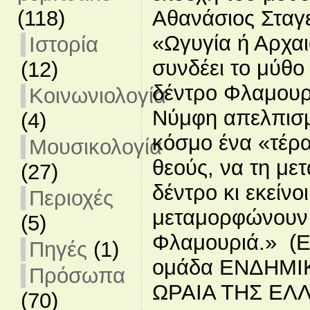
(118)
Αθανάσιος Σταγε
«Ωγυγία ή Αρχαι
Ιστορία
συνδέει το μύθο
(12)
δέντρο Φλαμουρι
Κοινωνιολογία
Νύμφη απελπισμ
(4)
κόσμο ένα «τέρα
Μουσικολογία
θεούς, να τη μ
(27)
δέντρο κι εκείνο
Περιοχές
μεταμορφώνουν
(5)
Φλαμουριά.» (Em
Πηγές
(1)
ομάδα ΕΝΔΗΜΙΚ
Πρόσωπα
ΩΡΑΙΑ ΤΗΣ ΕΛΛ
(70)