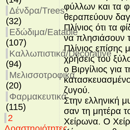
φύλλων και τα φ
Δένδρα/Trees
θεραπεύουν δαγ
(32)
Πλίνιος ότι τα φ
Εδώδιμα/Eatable
να πλησιάσουν τ
(107)
Πλίνιος επίσης μ
Καλλωπιστικά/Decorative
χρήσεις του ξύλ
(94)
ο Βιργίλιος για 
Μελισσοτροφικά
κατασκευασμένο
(20)
ζυγού.
Φαρμακευτικά
Στην ελληνική μ
(115)
σαν τη μητέρα τ
2
Χείρωνα. Ο Χεί
Δραστηριότητες