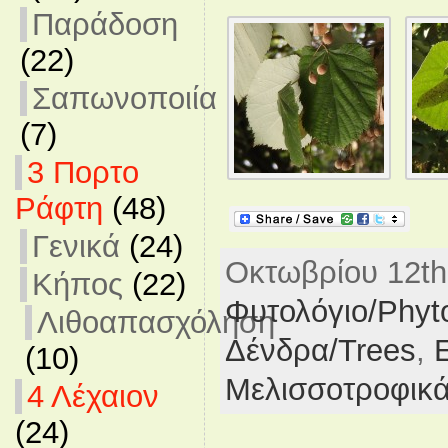
Παράδοση
(22)
Σαπωνοποιία
(7)
3 Πορτο
Ράφτη
(48)
Γενικά
(24)
Οκτωβρίου 12th
Κήπος
(22)
Φυτολόγιο/Phyt
Λιθοαπασχόληση
Δένδρα/Trees
,
(10)
Μελισσοτροφικ
4 Λέχαιον
(24)