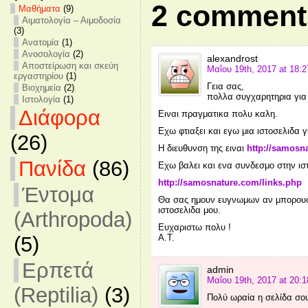
2 comment
Mαθήματα
(9)
Αιματολογία – Αιμοδοσία
(3)
Ανατομία
(1)
Ανοσολογία
(2)
alexandrost
Αποστείρωση και σκεύη
Μαΐου 19th, 2017 at 18:2
εργαστηρίου
(1)
Γεια σας,
Βιοχημεία
(2)
πολλα συγχαρητηρια για 
Ιστολογία
(1)
Διάφορα
Ειναι πραγματικα πολυ καλη.
Εχω φτιαξει και εγω μια ιστοσελιδα 
(26)
Η διευθυνση της ειναι
http://samosn
Πανίδα
(86)
Εχω βαλει και ενα συνδεσμο στην ισ
http://samosnature.com/links.php
Έντομα
Θα σας ημουν ευγνωμων αν μπορουσα
ιστοσελιδα μου.
(Arthropoda)
Ευχαριστω πολυ !
Α.Τ.
(5)
Ερπετά
admin
Μαΐου 19th, 2017 at 20:1
(Reptilia)
(3)
Πολύ ωραία η σελίδα σο