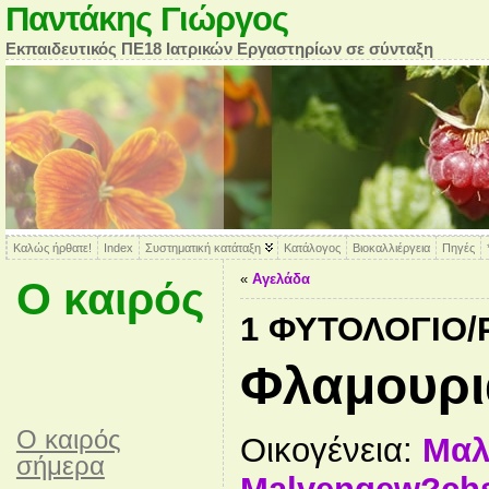
Παντάκης Γιώργος
Εκπαιδευτικός ΠΕ18 Ιατρικών Εργαστηρίων σε σύνταξη
Καλώς ήρθατε!
Index
Συστηματική κατάταξη
Κατάλογος
Βιοκαλλιέργεια
Πηγές
«
Αγελάδα
Ο καιρός
1 ΦΥΤΟΛΌΓΙΟ
Φλαμουρι
O καιρός
Οικογένεια:
Μαλ
σήμερα