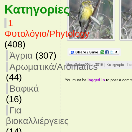
Κατηγορίες
1
Φυτολόγιο/Phytology
(408)
Άγρια
(307)
Αρωματικά/Aromatics
Νοεμβρίου 28th, 2016 | Κατηγορία:
Πα
(44)
You must be
logged in
to post a comm
Βαφικά
(16)
Για
βιοκαλλιέργειες
(14)