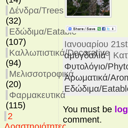
Δένδρα/Trees
(32)
Εδώδιμα/Eatable
(107)
Ιανουαρίου 21st,
Καλλωπιστικά/Decorative
αμυγδαλιά
| Κα
(94)
Φυτολόγιο/Phyt
Μελισσοτροφικά
Αρωματικά/Arom
(20)
Εδώδιμα/Eatabl
Φαρμακευτικά
(115)
You must be
log
2
comment.
Δραστηριότητες