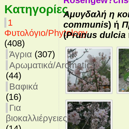
Rosengew?chse
Κατηγορίες
Αμυγδαλή η κο
1
communis
) ή
Π
Φυτολόγιο/Phytology
(
Prunus dulcia
(408)
Άγρια
(307)
Αρωματικά/Aromatics
(44)
Βαφικά
(16)
Για
βιοκαλλιέργειες
(14)