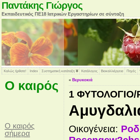
Παντάκης Γιώργος
Εκπαιδευτικός ΠΕ18 Ιατρικών Εργαστηρίων σε σύνταξη
Καλώς ήρθατε!
Index
Συστηματική κατάταξη
Κατάλογος
Βιοκαλλιέργεια
Πηγές
«
Βερυκοκιά
Ο καιρός
1 ΦΥΤΟΛΌΓΙΟ
Αμυγδαλι
O καιρός
Οικογένεια:
Ροδ
σήμερα