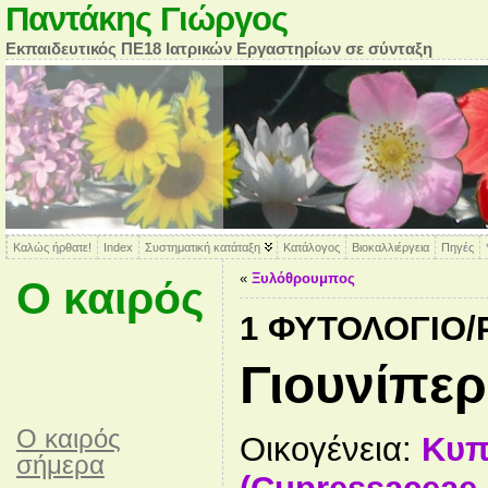
Παντάκης Γιώργος
Εκπαιδευτικός ΠΕ18 Ιατρικών Εργαστηρίων σε σύνταξη
Καλώς ήρθατε!
Index
Συστηματική κατάταξη
Κατάλογος
Βιοκαλλιέργεια
Πηγές
«
Ξυλόθρουμπος
Ο καιρός
1 ΦΥΤΟΛΌΓΙΟ
Γιουνίπερ
O καιρός
Οικογένεια:
Κυπ
σήμερα