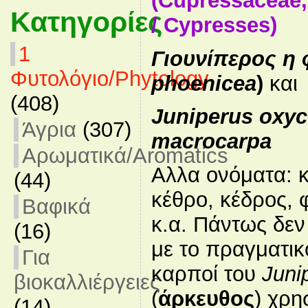
(
Cupressaceae
Κατηγορίες
/ Cypresses
)
1
Γιουνίπερος η 
Φυτολόγιο/Phytology
phoenicea
)
και
(408)
Juniperus oxyc
Άγρια
(307)
macrocarpa
Αρωματικά/Aromatics
Αλλα ονόματα: κ
(44)
κέθρο, κέδρος, 
Βαφικά
κ.α. Πάντως δεν
(16)
με το πραγματικ
Για
καρποί του
Juni
βιοκαλλιέργειες
(
άρκευθος
) χρη
(14)