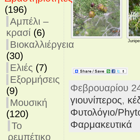
(196)
Αμπέλι –
κρασί
(6)
Junipe
Βιοκαλλιέργεια
(30)
Ελιές
(7)
Εξορμήσεις
Φεβρουαρίου 24t
(9)
γιουνίπερος
,
κέ
Μουσική
Φυτολόγιο/Phyt
(120)
Φαρμακευτικά
Το
ρεμπέτικο