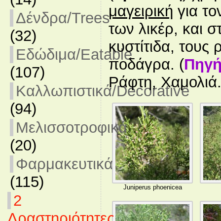
μαγειρική
για το
Δένδρα/Trees
των λικέρ, και 
(32)
κυστίτιδα, τους 
Εδώδιμα/Eatable
ποδάγρα. (
Πηγ
(107)
Ράφτη, Χαμολιά
Καλλωπιστικά/Decorative
(94)
Μελισσοτροφικά
(20)
Φαρμακευτικά
(115)
Juniperus phoenicea
2
Δραστηριότητες