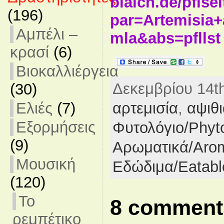
blaich.de/pflse
(196)
par=Artemisia+
Αμπέλι –
mla&abs=pfllst
κρασί
(6)
Βιοκαλλιέργεια
Δεκεμβρίου 14th
(30)
αρτεμισία
,
αψιθ
Ελιές
(7)
Εξορμήσεις
Φυτολόγιο/Phyt
(9)
Αρωματικά/Arom
Μουσική
Εδώδιμα/Eatabl
(120)
Το
8 comments
ρεμπέτικο