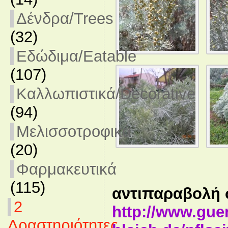
Δένδρα/Trees
(32)
Εδώδιμα/Eatable
(107)
Καλλωπιστικά/Decorative
(94)
Μελισσοτροφικά
(20)
Φαρμακευτικά
(115)
αντιπαραβολή 
2
http://www.gue
Δραστηριότητες