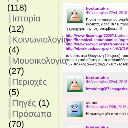
(118)
kostantakis
Φεβρουαρίου 22nd, 2013 
Ιστορία
Ριχνει το σακχαρο ,νομιζ
ιδιοτητα, αλλα θελει πρ
(12)
η χορηγηση της ,οχι υπερβολες !!!
http://www.ftiaxno.gr/2008/11/arte
Κοινωνιολογία
http://botanical.com/botanical/m
http://www.erowid.org/references/
(4)
http://el.wikipedia.org/wiki/
το συστατικό Θουγιόνη (Thujone) που
Μουσικολογία
στο νευρικό σύστημα και παραισθήσει
λινκ πολλες αλλες φαρμακευτικες ιδι
(27)
kostantakis
Περιοχές
Φεβρουαρίου 22nd, 2013 
http://img687.imagesha
(5)
Πηγές
(1)
admin
Φεβρουαρίου 24th, 2013 
Πρόσωπα
Η φωτογραφία απο πού ε
(70)
kostantakis