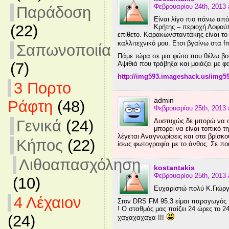
Φεβρουαρίου 24th, 2013 
Παράδοση
Είναι λίγο πιο πάνω από
(22)
Κρήτης – περιοχή Λοφούπο
επίθετο. Καρακωνσταντάκης είναι το 
καλλιτεχνικό μου. Ετσι βγαίνω στα f
Σαπωνοποιία
Πάμε τώρα σε μια φώτο που θέλω βοή
Αψιθιά που τράβηξα και μοιάζει με φ
(7)
http://img593.imageshack.us/img5
3 Πορτο
admin
Ράφτη
(48)
Φεβρουαρίου 25th, 2013 
Δυστυχώς δε μπορώ να σε
Γενικά
(24)
μπορεί να είναι τοπικό 
λέγεται Αναγνωρίσεις και στα βρίσκ
Κήπος
(22)
ίσως φωτογραφία με το άνθος. Σε πο
Λιθοαπασχόληση
kostantakis
Φεβρουαρίου 25th, 2013 
(10)
Ευχαριστώ πολύ Κ.Γιώργ
4 Λέχαιον
Στον DRS FM 95.3 είμαι παραγωγός 
! Ο σταθμός μας παίζει 24 ώρες το
(24)
χαχαχαχαχα !!!