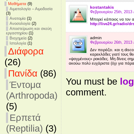
Mαθήματα
(9)
kostantakis
Αιματολογία – Αιμοδοσία
Φεβρουαρίου 25th, 2013 
(3)
Ανατομία
(1)
Μπορεί κάποιος να τον α
Ανοσολογία
(2)
http://live24.gr/radio/dr
Αποστείρωση και σκεύη
εργαστηρίου
(1)
admin
Βιοχημεία
(2)
Φεβρουαρίου 26th, 2013 
Ιστολογία
(1)
Διάφορα
Δεν πειράζει. και η disc
καρεκλάδες γιατί τους 
«ψαγμένους» ροκάδες. Μη δίνεις σημ
(26)
ακούω πολύ ευχάριστα (όχι για πάρα 
Πανίδα
(86)
You must be
log
Έντομα
comment.
(Arthropoda)
(5)
Ερπετά
(Reptilia)
(3)