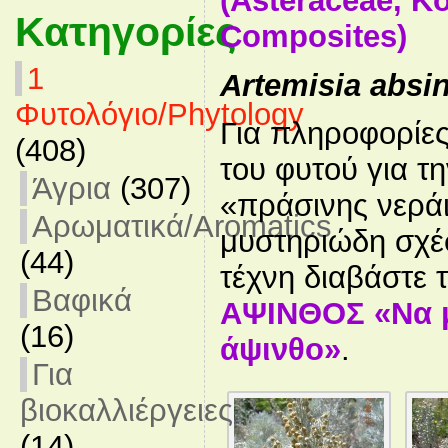
(Asteraceae, Ko
Κατηγορίες
Composites
)
1
Artemisia absi
Φυτολόγιο/Phytology
Για πληροφορίες
(408)
του φυτού για τ
Άγρια
(307)
«πράσινης νεράι
Αρωματικά/Aromatics
μυστηριώδη σχέ
(44)
τέχνη διαβάστε 
Βαφικά
ΑΨΙΝΘΟΣ «Να μά
(16)
άψινθο»
.
Για
βιοκαλλιέργειες
(14)