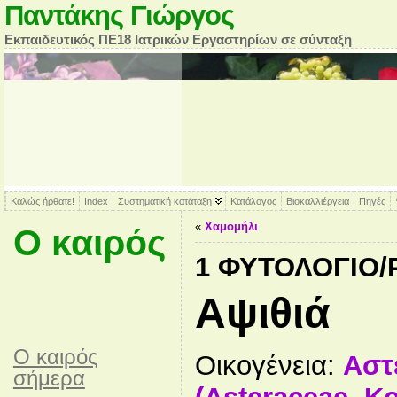
Παντάκης Γιώργος
Εκπαιδευτικός ΠΕ18 Ιατρικών Εργαστηρίων σε σύνταξη
Καλώς ήρθατε!
Index
Συστηματική κατάταξη
Κατάλογος
Βιοκαλλιέργεια
Πηγές
«
Χαμομήλι
Ο καιρός
1 ΦΥΤΟΛΌΓΙΟ
Αψιθιά
O καιρός
Οικογένεια:
Αστ
σήμερα