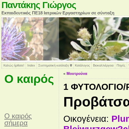
Παντάκης Γιώργος
Εκπαιδευτικός ΠΕ18 Ιατρικών Εργαστηρίων σε σύνταξη
Καλώς ήρθατε!
Index
Συστηματική κατάταξη
Κατάλογος
Βιοκαλλιέργεια
Πηγές
«
Μουτρούνα
Ο καιρός
1 ΦΥΤΟΛΌΓΙΟ
Προβάτσα
O καιρός
Οικογένεια:
Plu
σήμερα