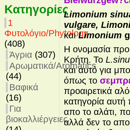
Bleiwurzgew?ch
Κατηγορίες
Limonium sinu
1
vulgare, Limon
Φυτολόγιο/Phytology
και
Limonium
g
(408)
Η ονομασία προ
Άγρια
(307)
Κρήτη. Το
L.sin
Αρωματικά/Aromatics
και αυτό για μ
(44)
όπως το
σεμπρ
Βαφικά
προαιρετικά αλό
(16)
κατηγορία αυτή 
Για
απο το αλάτι, π
βιοκαλλιέργειες
αλλά δεν το αποθ
(14)