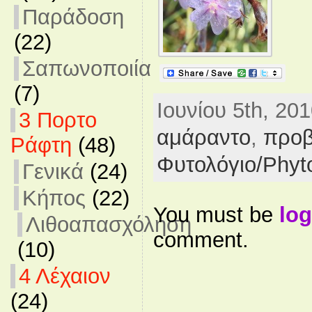
Παράδοση
(22)
Σαπωνοποιία
(7)
Ιουνίου 5th, 201
3 Πορτο
αμάραντο
,
προ
Ράφτη
(48)
Φυτολόγιο/Phyt
Γενικά
(24)
Κήπος
(22)
You must be
log
Λιθοαπασχόληση
comment.
(10)
4 Λέχαιον
(24)