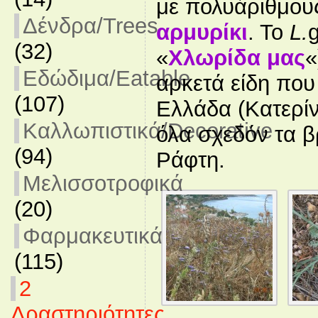
με πολυάριθμους
Δένδρα/Trees
αρμυρίκι
. Το
L.
(32)
«
Χλωρίδα μας
«
Εδώδιμα/Eatable
αρκετά είδη που
(107)
Ελλάδα (Κατερίν
Καλλωπιστικά/Decorative
όλα σχεδόν τα β
(94)
Ράφτη.
Μελισσοτροφικά
(20)
Φαρμακευτικά
(115)
2
Δραστηριότητες