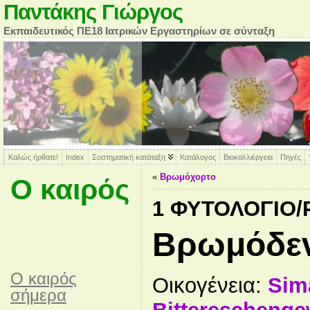
Παντάκης Γιώργος
Εκπαιδευτικός ΠΕ18 Ιατρικών Εργαστηρίων σε σύνταξη
Καλώς ήρθατε!
Index
Συστηματική κατάταξη
Κατάλογος
Βιοκαλλιέργεια
Πηγές
«
Βρωμόχορτο
Ο καιρός
1 ΦΥΤΟΛΌΓΙΟ
Βρωμόδε
O καιρός
Οικογένεια:
Sim
σήμερα