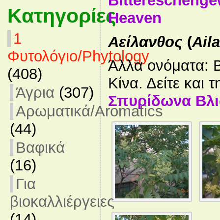
Bittereschenge
Κατηγορίες
Heaven
1
Αείλανθος
(
Ail
Φυτολόγιο/Phytology
Άλλα ονόματα: 
(408)
Κίνα. Δείτε και τ
Άγρια
(307)
Σπυρίδωνα Βλ
Αρωματικά/Aromatics
(44)
Βαφικά
(16)
Για
βιοκαλλιέργειες
(14)