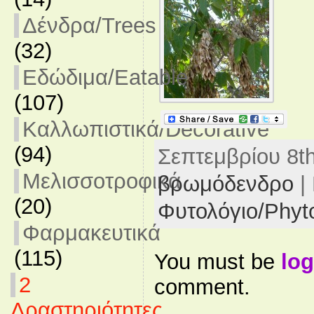
Δένδρα/Trees
(32)
Εδώδιμα/Eatable
(107)
Καλλωπιστικά/Decorative
(94)
Σεπτεμβρίου 8th,
Μελισσοτροφικά
βρωμόδενδρο
|
(20)
Φυτολόγιο/Phyt
Φαρμακευτικά
(115)
You must be
log
2
comment.
Δραστηριότητες