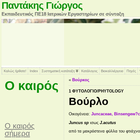
Παντάκης Γιώργος
Εκπαιδευτικός ΠΕ18 Ιατρικών Εργαστηρίων σε σύνταξη
Καλώς ήρθατε!
Index
Συστηματική κατάταξη
Κατάλογος
Βιοκαλλιέργεια
Πηγές
«
Βούρκος
Ο καιρός
1 ΦΥΤΟΛΌΓΙΟ/PHYTOLOGY
Βούρλο
Οικογένεια:
Juncaceae, Binsengew?c
Juncus sp
ισως
J.acutus
O καιρός
από τα μακρόστενα φύλλα του φτιάχνο
σήμερα