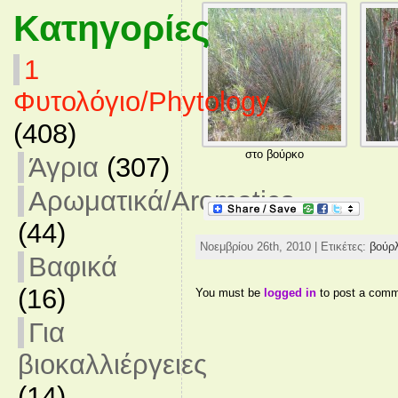
Κατηγορίες
1
Φυτολόγιο/Phytology
(408)
στο βούρκο
Άγρια
(307)
Αρωματικά/Aromatics
(44)
Νοεμβρίου 26th, 2010 | Ετικέτες:
βούρ
Βαφικά
(16)
You must be
logged in
to post a comm
Για
βιοκαλλιέργειες
(14)