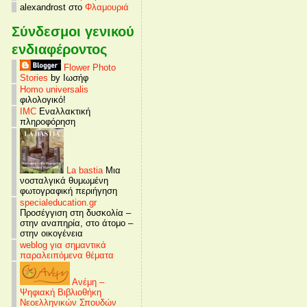
alexandrost στο
Φλαμουριά
Σύνδεσμοι γενικού
ενδιαφέροντος
Flower Photo
Stories
by Ιωσήφ
Homo universalis
φιλολογικό!
IMC
Εναλλακτική
πληροφόρηση
La bastia
Μια
νοσταλγικά θυμωμένη
φωτογραφική περιήγηση
specialeducation.gr
Προσέγγιση στη δυσκολία –
στην αναπηρία, στο άτομο –
στην οικογένεια
weblog για σημαντικά
παραλειπόμενα θέματα
Ανέμη –
Ψηφιακή Βιβλιοθήκη
Νεοελληνικών Σπουδών