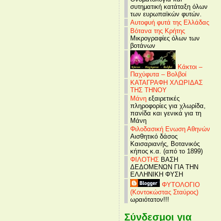
συτηματική κατάταξη όλων
των ευρωπαϊκών φυτών.
Αυτοφυή φυτά της Ελλάδας
Βότανα της Κρήτης
Μικρογραφίες όλων των
βοτάνων
Κάκτοι –
Παχύφυτα – Βολβοί
ΚΑΤΑΓΡΑΦΗ ΧΛΩΡΙΔΑΣ
ΤΗΣ ΤΗΝΟΥ
Μάνη
εξαιρετικές
πληροφορίες για χλωρίδα,
πανίδα και γενικά για τη
Μάνη
Φιλοδασική Ενωση Αθηνών
Αισθητικό δάσος
Καισαριανής, Βοτανικός
κήπος κ.α. (από το 1899)
ΦΙΛΟΤΗΣ
ΒΑΣΗ
ΔΕΔΟΜΕΝΩΝ ΓΙΑ ΤΗΝ
ΕΛΛΗΝΙΚΗ ΦΥΣΗ
ΦΥΤΟΛΟΓΙΟ
(Κοντοκώστας Σταύρος)
ωραιότατον!!!
Σύνδεσμοι για