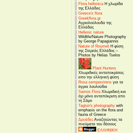
Flora hellenica
Η χλωρίδα
της Ελλάδας
Greece's flora
Greekflora.gr
Αγριολούλουδα της
Ελλάδας
Hellenic nature
Wildlife/Nature Photography
by George Papagiannis
Nature of Roumeli
Η φύση
της Στερεάς Ελλάδος –
Photos by Helias Tselos
Plant Hunters
Χλωριδικές ανταποκρίσεις
απο την ελληνική φύση
Rosa sempervirens
για τα
άγρια λουλούδια
Samos Flora
Χλωριδική και
όχι μόνο ανταπόκριση απο
τη Σάμο
Tagton's photography
with
emphasis on the flora and
fauna of Greece
Δρυάδες
Αναζητώντας τα
πνεύματα του δάσους
ΕΛΛΗΝΙΚΗ