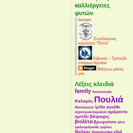
καλλιέργειες
φυτών
bostani
Εναλλακτική
κοινότητα "Πελίτι"
Κιβωτός – Τράπεζα
σπόρων Αιγαίου
Φτιάχνω μόνος
μου
Λέξεις κλειδιά
family
Ανοσολογία
Πουλιά
Καλαμάς
ίριδα
αγκάθι
Φασκόμηλο
αμάραντο
αγριοτριανταφυλλιά
αμπέλι
βάτραχος
βιολέτα
βρωμούσα
γάτα
γαιδουράγκαθο
γυρίνοι
δίολκος
ελιά
δεκαοκτούρα