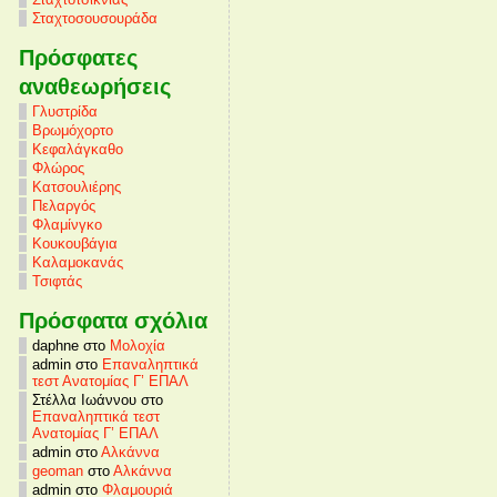
Σταχτοσουσουράδα
Πρόσφατες
αναθεωρήσεις
Γλυστρίδα
Βρωμόχορτο
Κεφαλάγκαθο
Φλώρος
Κατσουλιέρης
Πελαργός
Φλαμίνγκο
Κουκουβάγια
Καλαμοκανάς
Τσιφτάς
Πρόσφατα σχόλια
daphne στο
Μολοχία
admin στο
Επαναληπτικά
τεστ Ανατομίας Γ’ ΕΠΑΛ
Στέλλα Ιωάννου στο
Επαναληπτικά τεστ
Ανατομίας Γ’ ΕΠΑΛ
admin στο
Αλκάννα
geoman
στο
Αλκάννα
admin στο
Φλαμουριά