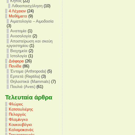
Κήπος
(22)
Λιθοαπασχόληση
(10)
4 Λέχαιον
(24)
Mαθήματα
(9)
Αιματολογία – Αιμοδοσία
(3)
Ανατομία
(1)
Ανοσολογία
(2)
Αποστείρωση και σκεύη
εργαστηρίου
(1)
Βιοχημεία
(2)
Ιστολογία
(1)
Διάφορα
(26)
Πανίδα
(86)
Έντομα (Arthropoda)
(5)
Ερπετά (Reptilia)
(3)
Θηλαστικά (Mammals)
(7)
Πουλιά (Aves)
(61)
Τελευταία άρθρα
Φλώρος
Κατσουλιέρης
Πελαργός
Φλαμίνγκο
Κουκουβάγια
Καλαμοκανάς
Σταχτοτσικνιάς