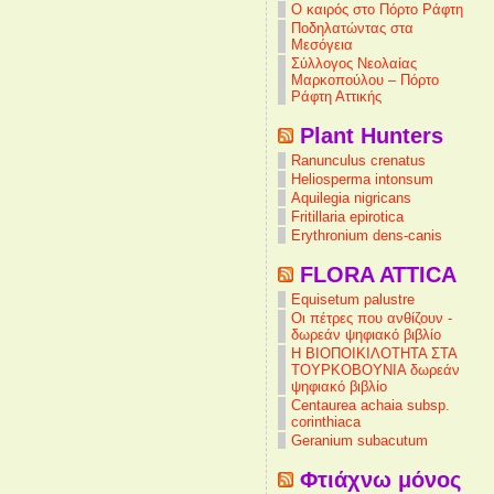
Ο καιρός στο Πόρτο Ράφτη
Ποδηλατώντας στα
Μεσόγεια
Σύλλογος Νεολαίας
Μαρκοπούλου – Πόρτο
Ράφτη Αττικής
Plant Hunters
Ranunculus crenatus
Heliosperma intonsum
Aquilegia nigricans
Fritillaria epirotica
Erythronium dens-canis
FLORA ATTICA
Equisetum palustre
Οι πέτρες που ανθίζουν -
δωρεάν ψηφιακό βιβλίο
Η ΒΙΟΠΟΙΚΙΛΟΤΗΤΑ ΣΤΑ
ΤΟΥΡΚΟΒΟΥΝΙΑ δωρεάν
ψηφιακό βιβλίο
Centaurea achaia subsp.
corinthiaca
Geranium subacutum
Φτιάχνω μόνος