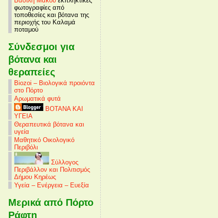
Βασίλη Μάκου
εκπληκτικές
φωτογραφίες από
τοποθεσίες και βότανα της
περιοχής του Καλαμά
ποταμού
Σύνδεσμοι για
βότανα και
θεραπείες
Biozoi – Βιολογικά προιόντα
στο Πόρτο
Αρωματικά φυτά
ΒΟΤΑΝΑ ΚΑΙ
ΥΓΕΙΑ
Θεραπευτικά βότανα και
υγεία
Μαθητικό Οικολογικό
Περιβόλι
Σύλλογος
Περιβάλλον και Πολιτισμός
Δήμου Κηρέως
Υγεία – Ενέργεια – Ευεξία
Μερικά από Πόρτο
Ράφτη