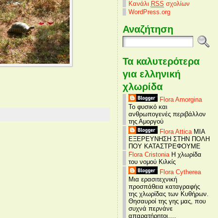
Κανάλι
RSS
σχολίων
WordPress.org
Αναζήτηση
Τα καλυτερότερα
για ελληνική
χλωρίδα
Flora Amorgina
Το φυσικό και
ανθρωπογενές περιβάλλον
της Αμοργού
Flora Attica
ΜΙΑ
ΕΞΕΡΕΥΝΗΣΗ ΣΤΗΝ ΠΟΛΗ
ΠΟΥ ΚΑΤΑΣΤΡΕΦΟΥΜΕ
Flora Cristonia
Η χλωρίδα
του νομού Κιλκίς
Flora Cytherea
Μια ερασιτεχνική
προσπάθεια καταγραφής
της χλωρίδας των Κυθήρων.
Θησαυροί της γης μας, που
συχνά περνάνε
απαρατήρητοι….