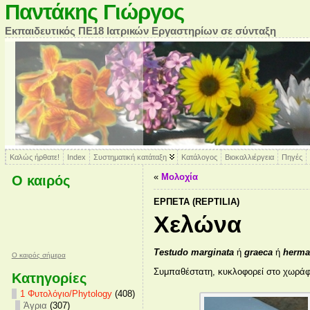
Παντάκης Γιώργος
Εκπαιδευτικός ΠΕ18 Ιατρικών Εργαστηρίων σε σύνταξη
Καλώς ήρθατε!
Index
Συστηματική κατάταξη
Κατάλογος
Βιοκαλλιέργεια
Πηγές
«
Μολοχία
Ο καιρός
ΕΡΠΕΤΆ (REPTILIA)
Χελώνα
Testudo marginata
ή
graeca
ή
herma
O καιρός σήμερα
Συμπαθέστατη, κυκλοφορεί στο χωράφι 
Κατηγορίες
1 Φυτολόγιο/Phytology
(408)
Άγρια
(307)