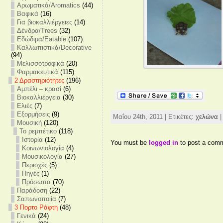
Αρωματικά/Aromatics
(44)
Βαφικά
(16)
Για βιοκαλλιέργειες
(14)
Δένδρα/Trees
(32)
Εδώδιμα/Eatable
(107)
Καλλωπιστικά/Decorative
(94)
Μελισσοτροφικά
(20)
Φαρμακευτικά
(115)
2 Δραστηριότητες
(196)
Αμπέλι – κρασί
(6)
Βιοκαλλιέργεια
(30)
Ελιές
(7)
Εξορμήσεις
(9)
Μαΐου 24th, 2011 | Ετικέτες:
χελώνα
|
Μουσική
(120)
Το ρεμπέτικο
(118)
Ιστορία
(12)
You must be
logged in
to post a com
Κοινωνιολογία
(4)
Μουσικολογία
(27)
Περιοχές
(5)
Πηγές
(1)
Πρόσωπα
(70)
Παράδοση
(22)
Σαπωνοποιία
(7)
3 Πορτο Ράφτη
(48)
Γενικά
(24)