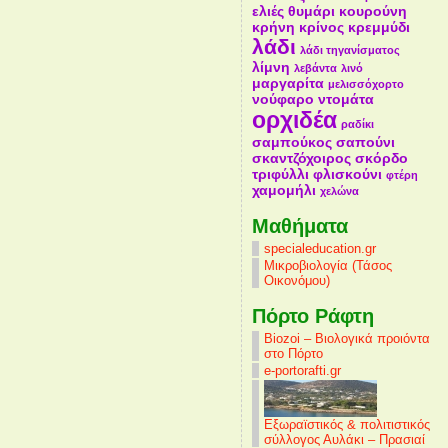
ελιές
θυμάρι
κουρούνη
κρήνη
κρίνος
κρεμμύδι
λάδι
λάδι τηγανίσματος
λίμνη
λεβάντα
λινό
μαργαρίτα
μελισσόχορτο
νούφαρο
ντομάτα
ορχιδέα
ραδίκι
σαμπούκος
σαπούνι
σκαντζόχοιρος
σκόρδο
τριφύλλι
φλισκούνι
φτέρη
χαμομήλι
χελώνα
Mαθήματα
specialeducation.gr
Μικροβιολογία (Τάσος
Οικονόμου)
Πόρτο Ράφτη
Biozoi – Βιολογικά προιόντα
στο Πόρτο
e-portorafti.gr
Εξωραϊστικός & πολιτιστικός
σύλλογος Αυλάκι – Πρασιαί