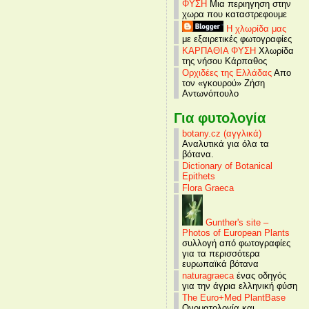
ΦΥΣΗ
Μια περιηγηση στην
χωρα που καταστρεφουμε
Η χλωρίδα μας
με εξαιρετικές φωτογραφίες
ΚΑΡΠΑΘΙΑ ΦΥΣΗ
Χλωρίδα
της νήσου Κάρπαθος
Ορχιδέες της Ελλάδας
Απο
τον «γκουρού» Ζήση
Αντωνόπουλο
Για φυτολογία
botany.cz (αγγλικά)
Αναλυτικά για όλα τα
βότανα.
Dictionary of Botanical
Epithets
Flora Graeca
Gunther's site –
Photos of European Plants
συλλογή από φωτογραφίες
για τα περισσότερα
ευρωπαϊκά βότανα
naturagraeca
ένας οδηγός
για την άγρια ελληνική φύση
The Euro+Med PlantBase
Ονοματολογία και