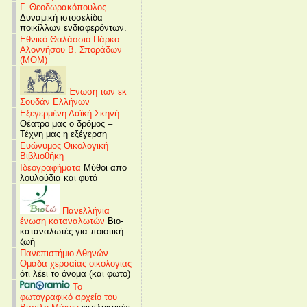
Γ. Θεοδωρακόπουλος
Δυναμική ιστοσελίδα
ποικίλλων ενδιαφερόντων.
Εθνικό Θαλάσσιο Πάρκο
Αλοννήσου Β. Σποράδων
(MOM)
Ένωση των εκ
Σουδάν Ελλήνων
Εξεγερμένη Λαϊκή Σκηνή
Θέατρο μας ο δρόμος –
Τέχνη μας η εξέγερση
Ευώνυμος Οικολογική
Βιβλιοθήκη
Ιδεογραφήματα
Μύθοι απο
λουλούδια και φυτά
Πανελλήνια
ένωση καταναλωτών
Βιο-
καταναλωτές για ποιοτική
ζωή
Πανεπιστήμιο Αθηνών –
Ομάδα χερσαίας οικολογίας
ότι λέει το όνομα (και φωτο)
Το
φωτογραφικό αρχείο του