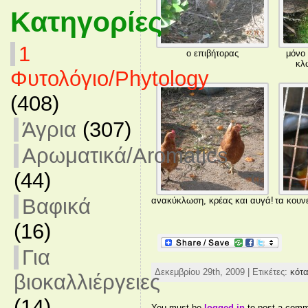
Κατηγορίες
1
ο επιβήτορας
μόνο 
κλ
Φυτολόγιο/Phytology
(408)
Άγρια
(307)
Αρωματικά/Aromatics
(44)
Βαφικά
ανακύκλωση, κρέας και αυγά!
τα κουν
(16)
Για
Δεκεμβρίου 29th, 2009 | Ετικέτες:
κότ
βιοκαλλιέργειες
(14)
You must be
logged in
to post a comm