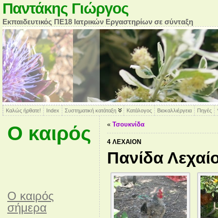
Παντάκης Γιώργος
Εκπαιδευτικός ΠΕ18 Ιατρικών Εργαστηρίων σε σύνταξη
Καλώς ήρθατε!
Index
Συστηματική κατάταξη
Κατάλογος
Βιοκαλλιέργεια
Πηγές
«
Τσουκνίδα
Ο καιρός
4 ΛΈΧΑΙΟΝ
Πανίδα Λεχαί
O καιρός
σήμερα