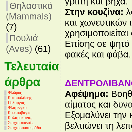
γρίπη και βήχα.
Θηλαστικά
Στην κουζίνα:
λ
(Mammals)
και χωνευτικών 
(7)
χρησιμοποιείται
Πουλιά
Επίσης σε ψητό
(Aves)
(61)
φακές και φάβα.
Τελευταία
άρθρα
ΔΕΝΤΡΟΛΙΒΑΝ
Αφέψημα:
Βοηθά
Φλώρος
Κατσουλιέρης
αίματος και δυν
Πελαργός
Φλαμίνγκο
Εξομαλύνει την 
Κουκουβάγια
Καλαμοκανάς
βελτιώνει τη λει
Σταχτοτσικνιάς
Σταχτοσουσουράδα