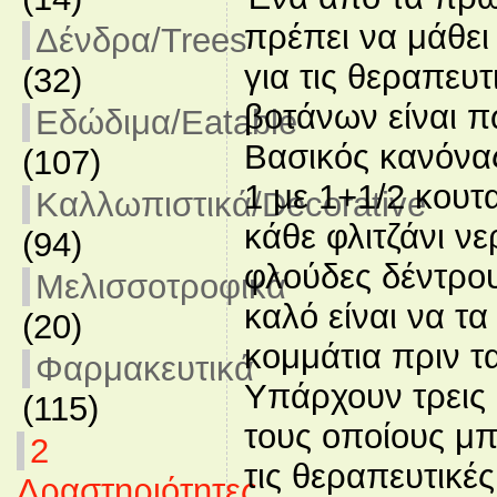
πρέπει να μάθει
Δένδρα/Trees
για τις θεραπευτ
(32)
βοτάνων είναι πώ
Εδώδιμα/Eatable
Βασικός κανόνας
(107)
1 με 1+1/2 κουτ
Καλλωπιστικά/Decorative
κάθε φλιτζάνι νε
(94)
φλούδες δέντρο
Μελισσοτροφικά
καλό είναι να τ
(20)
κομμάτια πριν τ
Φαρμακευτικά
Υπάρχουν τρεις 
(115)
τους οποίους μ
2
τις θεραπευτικές
Δραστηριότητες