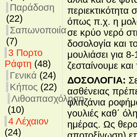
Παράδοση
περιεκτικότητα 
(22)
όπως π.χ. η μολ
Σαπωνοποιία
σε κρύο νερό σ
(7)
δοσολογία και τ
3 Πορτο
μουλιάσει για 8
Ράφτη
(48)
ζεσταίνουμε και
Γενικά
(24)
ΔΟΣΟΛΟΓΙΑ:
Σε
Κήπος
(22)
ασθένειας πρέπε
Λιθοαπασχόληση
φλιτζάνια ροφήμ
(10)
γουλιές καθ΄ όλη
4 Λέχαιον
ημέρας. Ως θερα
(24)
αποτοξίνωση) επ