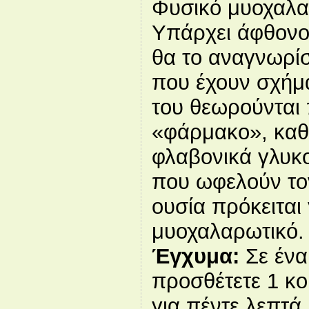
Φυσικό μυοχαλα
Υπάρχει άφθονο 
θα το αναγνωρίσ
που έχουν σχήμα
του θεωρούνται
«φάρμακο», καθ
φλαβονικά γλυκο
που ωφελούν το
ουσία πρόκειται
μυοχαλαρωτικό.
Έγχυμα:
Σε ένα
προσθέτετε 1 κο
για πέντε λεπτά.