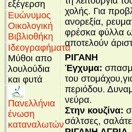
τη λειτουργία το
εξέγερση
χολής. Για προβ
Ευώνυμος
ανορεξία, ρευμα
Οικολογική
φρέσκα φύλλα ω
Βιβλιοθήκη
αποτελούν άρισ
Ιδεογραφήματα
ΡΙΓΑΝΗ
Μύθοι απο
Έγχυμα:
σπασμ
λουλούδια
του στομάχου,γι
και φυτά
περιόδου. Δυνα
νεύρα.
Πανελλήνια
Στην κουζίνα:
σ
ένωση
σάλτσες, σαλάτε
καταναλωτών
ΡΙΓΑΝΗ ΑΓΡΙΑ