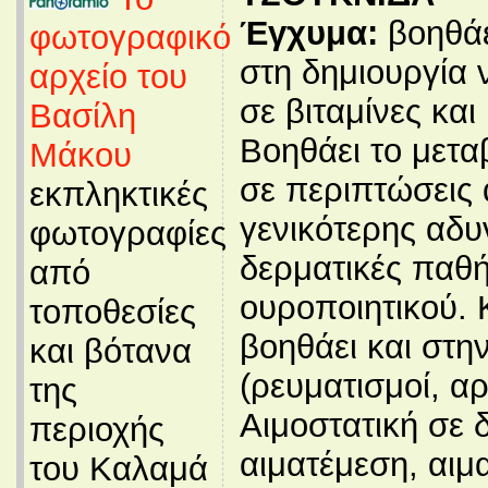
Έγχυμα:
βοηθάε
φωτογραφικό
στη δημιουργία 
αρχείο του
σε βιταμίνες και
Βασίλη
Βοηθάει το μετα
Μάκου
σε περιπτώσεις 
εκπληκτικές
γενικότερης αδυ
φωτογραφίες
δερματικές παθή
από
ουροποιητικού. 
τοποθεσίες
βοηθάει και στη
και βότανα
(ρευματισμοί, α
της
Αιμοστατική σε 
περιοχής
αιματέμεση, αιμ
του Καλαμά