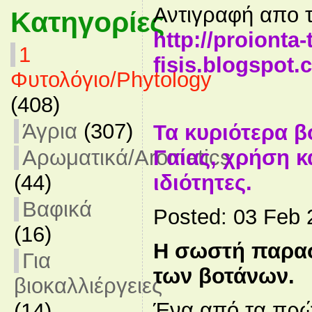
Αντιγραφή απο τ
Κατηγορίες
http://proionta-t
1
fisis.blogspot.
Φυτολόγιο/Phytology
(408)
Άγρια
(307)
Τα κυριότερα β
Αρωματικά/Aromatics
Γαίας, χρήση κ
(44)
ιδιότητες.
Βαφικά
Posted: 03 Feb
(16)
Η σωστή παρασ
Για
των βοτάνων.
βιοκαλλιέργειες
Ένα από τα πρ
(14)