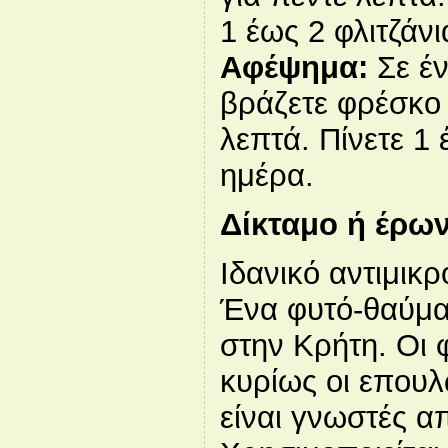
1 έως 2 φλιτζάνι
Αφέψημα:
Σε έν
βράζετε φρέσκο 
λεπτά. Πίνετε 1 
ημέρα.
Δίκταμο ή έρω
Ιδανικό αντιμικ
Ένα φυτό-θαύμα
στην Κρήτη. Οι 
κυρίως οι επουλω
είναι γνωστές α