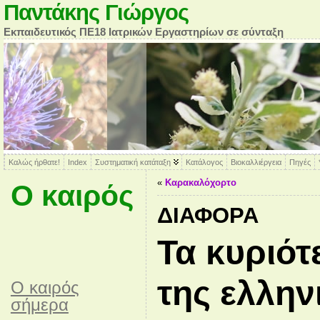
Παντάκης Γιώργος
Εκπαιδευτικός ΠΕ18 Ιατρικών Εργαστηρίων σε σύνταξη
Καλώς ήρθατε!
Index
Συστηματική κατάταξη
Κατάλογος
Βιοκαλλιέργεια
Πηγές
«
Καρακαλόχορτο
Ο καιρός
ΔΙΆΦΟΡΑ
Τα κυριότ
της ελλην
O καιρός
σήμερα