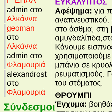
Γ’ ΕΠΑΛ
ΕΥΚΑΛΥΠΤΟΣ
admin στο
Αφέψημα:
για π
Αλκάννα
αναπνευστικού, 
geoman
στο άσθμα, στη 
στο
αμυγδαλίτιδα,στ
Αλκάννα
Κάνουμε εισπνοέ
admin στο
χρησιμοποιούμε
Φλαμουριά
μπάνιο σε κρυο
ρευματισμούς. Γ
alexandrost
του στόματος.
στο
Φλαμουριά
ΘΡΟΥΜΠΙ
Έγχυμα:
βοηθάε
Σύνδεσμοι