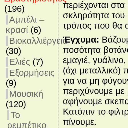
περιέχονται στα
(196)
σκληρότητα του 
Αμπέλι –
τρόπος που θα
κρασί
(6)
Έγχυμα:
Βάζουμ
Βιοκαλλιέργεια
ποσότητα βοτάνο
(30)
εμαγιέ, γυάλινο,
Ελιές
(7)
(όχι μεταλλικό) 
Εξορμήσεις
για να μη φύγουν
(9)
περιχύνουμε με 
Μουσική
αφήνουμε σκεπα
(120)
Κατόπιν το φιλτ
Το
πίνουμε.
ρεμπέτικο