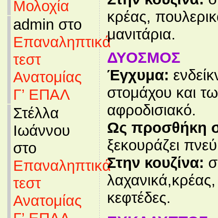
Μολοχία
κρέας, πουλερικ
admin στο
μανιτάρια.
Επαναληπτικά
ΔΥΟΣΜΟΣ
τεστ
Έγχυμα:
ενδείκ
Ανατομίας
στομάχου και τω
Γ’ ΕΠΑΛ
αφροδισιακό.
Στέλλα
Ως προσθήκη σ
Ιωάννου
ξεκουράζει πνεύ
στο
Στην κουζίνα:
σ
Επαναληπτικά
λαχανικά,κρέας, 
τεστ
κεφτέδες.
Ανατομίας