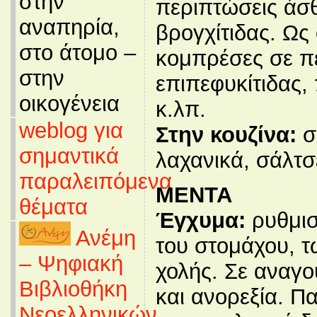
στην
περιπτώσεις άσθ
αναπηρία,
βρογχίτιδας. Ως
στο άτομο –
κομπρέσες σε π
στην
επιπεφυκίτιδας
οικογένεια
κ.λπ.
weblog για
Στην κουζίνα:
σ
σημαντικά
λαχανικά, σάλτσ
παραλειπόμενα
ΜΕΝΤΑ
θέματα
Έγχυμα:
ρυθμισ
Ανέμη
του στομάχου, τ
– Ψηφιακή
χολής. Σε αναγο
Βιβλιοθήκη
και ανορεξία. Π
Νεοελληνικών