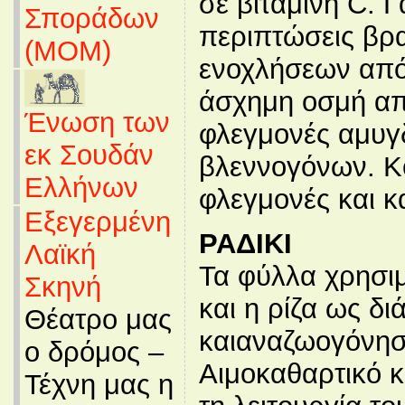
σε βιταμίνη C. 
Σποράδων
περιπτώσεις βρ
(MOM)
ενοχλήσεων από 
άσχημη οσμή από
Ένωση των
φλεγμονές αμυγ
εκ Σουδάν
βλεννογόνων. Κ
Ελλήνων
φλεγμονές και κ
Εξεγερμένη
ΡΑΔΙΚΙ
Λαϊκή
Τα φύλλα χρησι
Σκηνή
και η ρίζα ως δι
Θέατρο μας
καιαναζωoγόνησ
ο δρόμος –
Αιμοκαθαρτικό κα
Τέχνη μας η