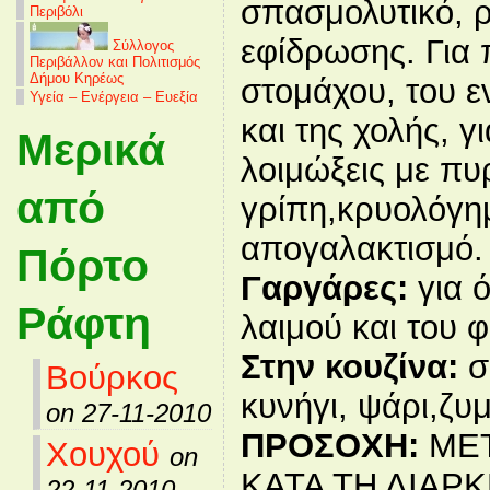
σπασμολυτικό, ρ
Περιβόλι
εφίδρωσης. Για
Σύλλογος
Περιβάλλον και Πολιτισμός
Δήμου Κηρέως
στομάχου, του ε
Υγεία – Ενέργεια – Ευεξία
και της χολής, γ
Μερικά
λοιμώξεις με πυ
από
γρίπη,κρυολόγημ
απογαλακτισμό.
Πόρτο
Γαργάρες:
για ό
Ράφτη
λαιμού και του 
Στην κουζίνα:
σ
Βούρκος
κυνήγι, ψάρι,ζυ
on 27-11-2010
ΠΡΟΣΟΧΗ:
ΜΕΤ
Χουχού
on
ΚΑΤΑ ΤΗ ΔΙΑΡΚ
22-11-2010