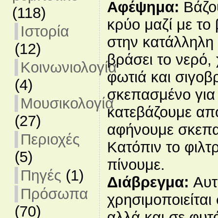
Αφέψημα:
Βάζο
(118)
κρύο μαζί με το
Ιστορία
στην κατάλληλη 
(12)
βράσει το νερό,
Κοινωνιολογία
φωτιά και σιγοβ
(4)
σκεπασμένο για 
Μουσικολογία
κατεβάζουμε από
(27)
αφήνουμε σκεπα
Περιοχές
Κατόπιν το φιλτ
(5)
πίνουμε.
Πηγές
(1)
Διάβρεγμα:
Αυτ
Πρόσωπα
χρησιμοποιείται 
(70)
αλλά και σε φυτ