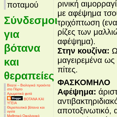
ρινική αιμορραγ
ποταμού
με αφέψημα τσου
Σύνδεσμοι
τριχόπτωση (ενα
ρίζες των μαλλι
για
αφέψημα).
βότανα
Στην κουζίνα:
Ω
μαγειρεμένα ως 
και
πίτες.
θεραπείες
ΦΑΣΚΟΜΗΛΟ
Biozoi – Βιολογικά προιόντα
στο Πόρτο
Αφέψημα:
άρισ
Αρωματικά φυτά
αντιβακτηριδιακ
ΒΟΤΑΝΑ ΚΑΙ
ΥΓΕΙΑ
Θεραπευτικά βότανα και
αποτοξινωτικό, 
υγεία
Μαθητικό Οικολογικό