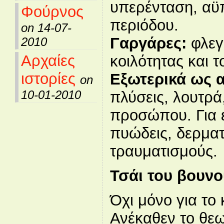
υπερένταση, αϋ
Φούρνος
περιόδου.
on 14-07-
Γαργάρες:
φλεγ
2010
Αρχαίες
κοιλότητας και 
ιστορίες
Εξωτερικά ως 
on
10-01-2010
πλύσεις, λουτρά
προσώπου. Για 
πυώδεις, δερματ
τραυματισμούς.
Τσάι του βουν
Όχι μόνο για το
Ανέκαθεν το θε