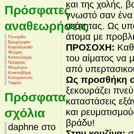
και της χολής, β
Πρόσφατες
γνωστό σαν ένα 
αναθεωρήσεις
νεότητας. Ως υπ
άτομα με προβλ
Γλυστρίδα
Βρωμόχορτο
ΠΡΟΣΟΧΗ:
Καθό
Κεφαλάγκαθο
Φλώρος
του αίματος να 
Κατσουλιέρης
Πελαργός
από υπερτασικο
Φλαμίνγκο
Κουκουβάγια
Ως προσθήκη σ
Καλαμοκανάς
Τσιφτάς
ξεκουράζει πνεύ
Πρόσφατα
καταστάσεις εξ
σχόλια
και ρευματισμού
βράδυ!
daphne στο
Στην κουζίνα:
σ