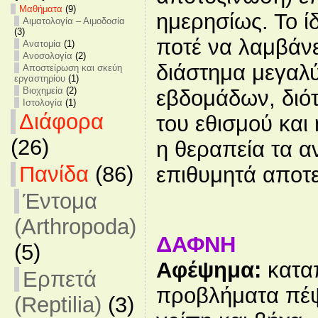
Mαθήματα
(9)
ημερησίως. Το ί
Αιματολογία – Αιμοδοσία
(3)
ποτέ να λαμβάνε
Ανατομία
(1)
Ανοσολογία
(2)
διάστημα μεγαλ
Αποστείρωση και σκεύη
εργαστηρίου
(1)
Βιοχημεία
(2)
εβδομάδων, διότ
Ιστολογία
(1)
Διάφορα
του εθισμού και
(26)
η θεραπεία τα α
Πανίδα
(86)
επιθυμητά αποτ
Έντομα
(Arthropoda)
ΔΑΦΝΗ
(5)
Αφέψημα:
καταπ
Ερπετά
προβλήματα πέψ
(Reptilia)
(3)