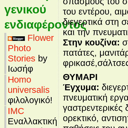
σπασμούς του 
γενικού
του εντέρου, αιμ
διεγερτικά στη 
ενδιαφέροντος
και την πνευματ
Flower
Στην κουζίνα:
σ
Photo
πατάτες, μανιτάρ
Stories
by
φρικασέ,σάλτσες
Ιωσήφ
ΘΥΜΑΡΙ
Homo
Έγχυμα:
διεγερτ
universalis
πνευματική εργα
φιλολογικό!
γαστρεντερικές 
IMC
ορεκτικό, αντισ
Εναλλακτική