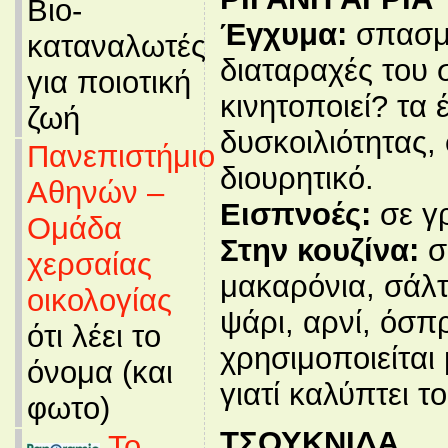
Βιο-
Έγχυμα:
σπασμο
καταναλωτές
διαταραχές του 
για ποιοτική
κινητοποιεί? τα
ζωή
δυσκοιλιότητας
Πανεπιστήμιο
διουρητικό.
Αθηνών –
Εισπνοές:
σε γ
Ομάδα
Στην κουζίνα:
σε
χερσαίας
μακαρόνια, σάλτ
οικολογίας
ψάρι, αρνί, όσπ
ότι λέει το
χρησιμοποιείται
όνομα (και
γιατί καλύπτει τ
φωτο)
ΤΣΟΥΚΝΙΔΑ
Το