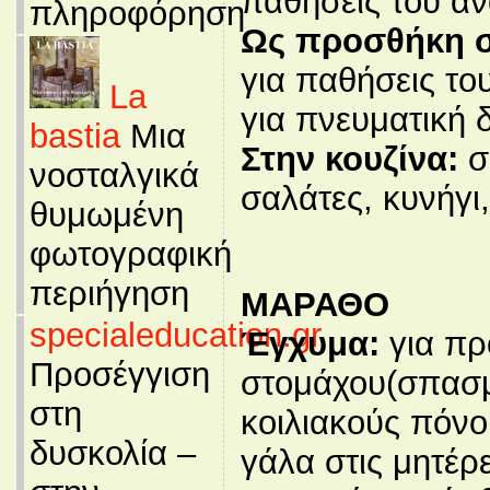
παθήσεις του αν
πληροφόρηση
Ως προσθήκη σ
για παθήσεις το
La
για πνευματική δ
bastia
Μια
Στην κουζίνα:
σε
νοσταλγικά
σαλάτες, κυνήγι
θυμωμένη
φωτογραφική
περιήγηση
ΜΑΡΑΘΟ
specialeducation.gr
Έγχυμα:
για πρ
Προσέγγιση
στομάχου(σπασμο
στη
κοιλιακούς πόνο
δυσκολία –
γάλα στις μητέρε