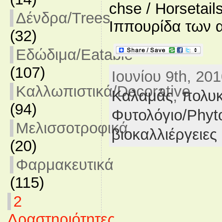
chse / Horsetails
Δένδρα/Trees
Ιππουρίδα των α
(32)
Εδώδιμα/Eatable
(107)
Ιουνίου 9th, 201
Καλλωπιστικά/Decorative
Καλαμάς
,
πολυ
(94)
Φυτολόγιο/Phyt
Μελισσοτροφικά
βιοκαλλιέργειες
(20)
Φαρμακευτικά
(115)
2
Δραστηριότητες