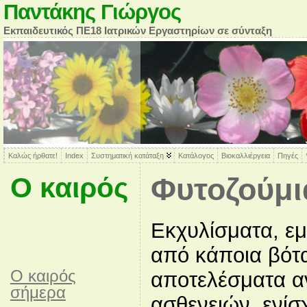
Παντάκης Γιώργος
Εκπαιδευτικός ΠΕ18 Ιατρικών Εργαστηρίων σε σύνταξη
Καλώς ήρθατε!
Index
Συστηματική κατάταξη
Κατάλογος
Βιοκαλλιέργεια
Πηγές
Ο καιρός
Φυτοζούμι
Εκχυλίσματα, ε
από κάποια βότα
O καιρός
αποτελέσματα α
σήμερα
ασθενειών, ενίσ