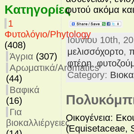
Κατηγορίες
φυτού ακόμα και 
1
Φυτολόγιο/Phytology
Ιουνίου 10th, 2
(408)
μελισσόχορτο
,
π
Άγρια
(307)
φτέρη
,
φυτοζούμ
Αρωματικά/Aromatics
Category:
Βιοκα
(44)
Βαφικά
Πολυκόμπ
(16)
Για
Οικογένεια: Εκου
βιοκαλλιέργειες
(Equisetaceae,
(14)