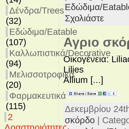
Εδώδιμα/Eatabl
Δένδρα/Trees
Σχολιάστε
(32)
Εδώδιμα/Eatable
Αγριο σκό
(107)
Καλλωπιστικά/Decorative
Οικογένεια: Lili
(94)
Lilies
Μελισσοτροφικά
Allium [...]
(20)
Φαρμακευτικά
(115)
Δεκεμβρίου 24th
2
σκόρδο
| Categ
Δραστηριότητες