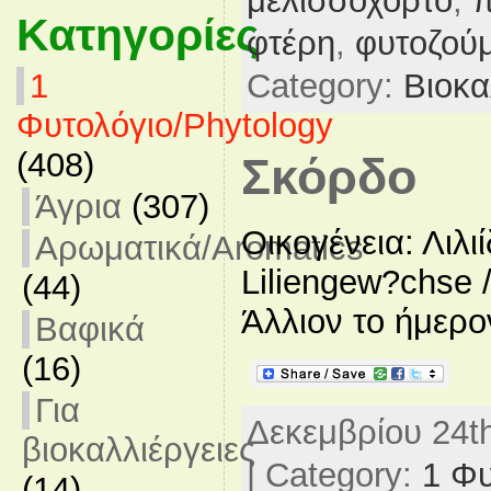
μελισσόχορτο
,
π
Κατηγορίες
φτέρη
,
φυτοζούμ
Category:
Βιοκα
1
Φυτολόγιο/Phytology
(408)
Σκόρδο
Άγρια
(307)
Οικογένεια: Λιλιί
Αρωματικά/Aromatics
Liliengew?chse / 
(44)
Άλλιον το ήμερον 
Βαφικά
(16)
Για
Δεκεμβρίου 24th
βιοκαλλιέργειες
| Category:
1 Φυ
(14)