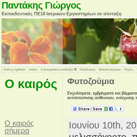
Παντάκης Γιώργος
Εκπαιδευτικός ΠΕ18 Ιατρικών Εργαστηρίων σε σύνταξη
Καλώς ήρθατε!
Index
Συστηματική κατάταξη
Κατάλογος
Βιοκαλλιέργεια
Πηγές
Φυτοζούμια
Ο καιρός
Εκχυλίσματα, εμβρέγματα και βάμματα
αντιπετώπισης ασθενειών, ενίσχυσης τ
O καιρός
Ιουνίου 10th, 2
σήμερα